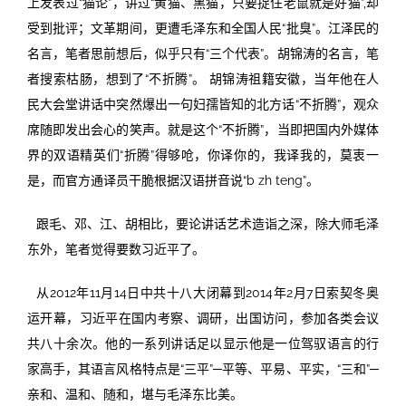
上发表过“猫论”，讲过“黄猫、黑猫，只要捉住老鼠就是好猫”,却
受到批评；文革期间，更遭毛泽东和全国人民“批臭”。江泽民的
名言，笔者思前想后，似乎只有“三个代表”。胡锦涛的名言，笔
者搜索枯肠，想到了“不折腾”。 胡锦涛祖籍安徽，当年他在人
民大会堂讲话中突然爆出一句妇孺皆知的北方话“不折腾”，观众
席随即发出会心的笑声。就是这个“不折腾”，当即把国内外媒体
界的双语精英们“折腾”得够呛，你译你的，我译我的，莫衷一
是，而官方通译员干脆根据汉语拼音说“b zh teng”。
跟毛、邓、江、胡相比，要论讲话艺术造诣之深，除大师毛泽
东外，笔者觉得要数习近平了。
从2012年11月14日中共十八大闭幕到2014年2月7日索契冬奥
运开幕，习近平在国内考察、调研，出国访问，参加各类会议
共八十余次。他的一系列讲话足以显示他是一位驾驭语言的行
家高手，其语言风格特点是“三平”─平等、平易、平实，“三和”─
亲和、温和、随和，堪与毛泽东比美。