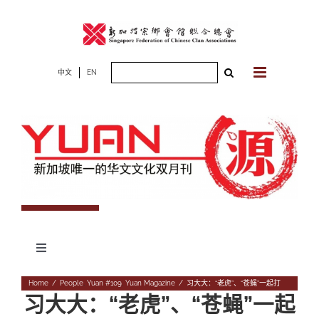
Skip
to
content
Search
中文
EN
for:
Toggle
Navigation
专题
Home
/
People
,
Yuan #109
,
Yuan Magazine
/
习大大：“老虎”、“苍蝇”一起打
习大大：“老虎”、“苍蝇”一起
杂志期数
人物