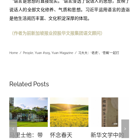
“语言是思想的直接现实。”语言浸透了说话人的思想，反映了
说话人的全部文化修养、气质和思想。习近平运用语言的造诣
是他生活阅历丰富、文化积淀深厚的体现。
（
作者为前新加坡报业控股华文报集团语文顾问
）
Home
/
People
,
Yuan #109
,
Yuan Magazine
/
习大大：“老虎”、“苍蝇”一起打
Related Posts
马里士他：带
怀念春天
新华文学中的
螺