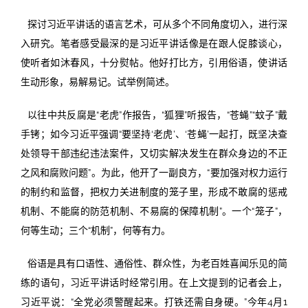
探讨习近平讲话的语言艺术，可从多个不同角度切入，进行深
入研究。笔者感受最深的是习近平讲话像是在跟人促膝谈心，
使听者如沐春风，十分熨帖。他好打比方，引用俗语，使讲话
生动形象，易解易记。试举例简述。
以往中共反腐是“老虎”作报告，“狐狸”听报告，“苍蝇”“蚊子”戴
手铐；如今习近平强调“要坚持‘老虎’、‘苍蝇’一起打，既坚决查
处领导干部违纪违法案件，又切实解决发生在群众身边的不正
之风和腐败问题”。为此，他开了一副良方，“要加强对权力运行
的制约和监督，把权力关进制度的笼子里，形成不敢腐的惩戒
机制、不能腐的防范机制、不易腐的保障机制”。一个“笼子”，
何等生动；三个“机制”，何等有力。
俗语是具有口语性、通俗性、群众性，为老百姓喜闻乐见的简
练的语句，习近平讲话时经常引用。在上文提到的记者会上，
习近平说：“全党必须警醒起来。打铁还需自身硬。”今年4月1