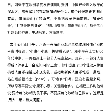
日，习近平在欧洲学院发表演讲时强调，中国已经进入改革的
深水区，需要解决的都是难啃的硬骨头，这个时候需要“明知山
有虎，偏向虎山行”的勇气，不断把改革推向前进。“啃硬骨
头”，“打铁还需自身硬”，“明知山有虎，偏向虎山行”，都是老百
姓熟悉的俗语，生动形象，言简意丰。
去年4月9日下午，习近平在海南亚龙湾兰德玫瑰风情产业园
考察时强调，“小康不小康，关键看老乡”。邓小平在上世纪80
年代中期，一再强调让一部分人先富起来。现在，一部分人富
得成了浑身上下金光闪闪的“土豪”，他们或雇了18个壮汉用箩筐
挑着人民币招摇过市送彩礼，或把崭新的人民币堆成一道墙，
站在墙前摆甫士（pose），可“老乡”们呢，还没有富起来啊，
所以习近平要说“小康不小康，关键看老乡”。在福建工作时他常
说“要拎着乌纱帽为民干事，不要捂着乌纱帽为己做官”。这都是
“用大白话，谈大问题”。