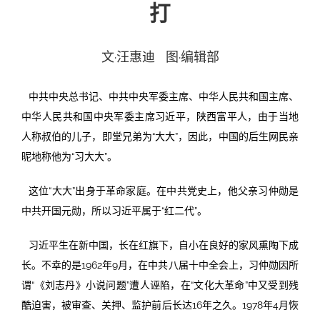
打
投稿
文化
往期杂志
文·汪惠迪 图·编辑部
关于我们
艺术
181期
征稿启事
中共中央总书记、中共中央军委主席、中华人民共和国主席、
登录
历史
180期
“本土文学”栏目征稿
《源》杂志简介
中华人民共和国中央军委主席习近平，陕西富平人，由于当地
人称叔伯的儿子，即堂兄弟为“大大”，因此，中国的后生网民亲
{username} | 退出
文学
179期
编委会
昵地称他为“习大大”。
178期
联系我们
这位“大大”出身于革命家庭。在中共党史上，他父亲习仲勋是
177期
中共开国元勋，所以习近平属于“红二代”。
习近平生在新中国，长在红旗下，自小在良好的家风熏陶下成
长。不幸的是1962年9月，在中共八届十中全会上，习仲勋因所
谓“《刘志丹》小说问题”遭人诬陷，在“文化大革命”中又受到残
酷迫害，被审查、关押、监护前后长达16年之久。1978年4月恢