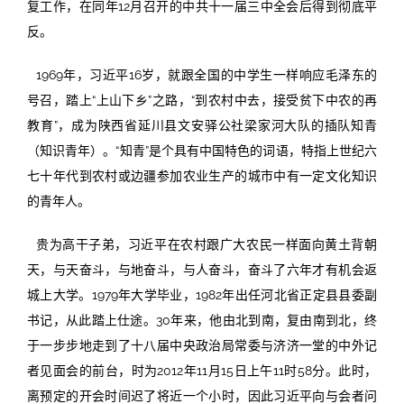
复工作，在同年12月召开的中共十一届三中全会后得到彻底平
反。
1969年，习近平16岁，就跟全国的中学生一样响应毛泽东的
号召，踏上“上山下乡”之路，“到农村中去，接受贫下中农的再
教育”，成为陕西省延川县文安驿公社梁家河大队的插队知青
（知识青年）。“知青”是个具有中国特色的词语，特指上世纪六
七十年代到农村或边疆参加农业生产的城市中有一定文化知识
的青年人。
贵为高干子弟，习近平在农村跟广大农民一样面向黄土背朝
天，与天奋斗，与地奋斗，与人奋斗，奋斗了六年才有机会返
城上大学。1979年大学毕业，1982年出任河北省正定县县委副
书记，从此踏上仕途。30年来，他由北到南，复由南到北，终
于一步步地走到了十八届中央政治局常委与济济一堂的中外记
者见面会的前台，时为2012年11月15日上午11时58分。此时，
离预定的开会时间迟了将近一个小时，因此习近平向与会者问