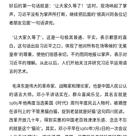
好后的第一句话就是：“让大家久等了！”这时，现场响起了掌
声，习近平没有为掌声所打断，继续把后面的“很高兴同各位记
者朋友见面”一句话讲完。
“让大家久等了”，这是一句极其普通、平实，表示歉意的直
白，这句话出自习近平之口，体现了他对所有在场等候的“无冕
皇帝”的尊重，使他们倍感亲切，不约而同地报以掌声，表示对
习近平的理解。从此以后，人们开始关注并研究习近平运用语
言的艺术。
毛泽东是伟大的革命家、战略家和理论家，也是中国人民公认
的语言大师。邓小平讲话实在，群众喜闻乐见，其名言就是
1985年他再度当选美国《时代》周刊年度风云人物时，被摘登
在该刊上的“不管黑猫白猫，捉到老鼠就是好猫”这句四川民谚。
改革开放几十年，得到实惠的中国老百姓津津乐道、念念不忘
的就是这个“猫论”。其实，邓小平早在1962年7月2日的一次会议