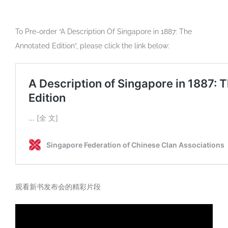
To Pre-order “A Description Of Singapore in 1887: The
Annotated Edition”, please click the link below:
观看新书发布会的精彩片段