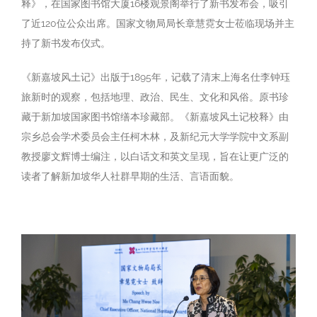
释》，在国家图书馆大厦16楼观景阁举行了新书发布会，吸引
了近120位公众出席。国家文物局局长章慧霓女士莅临现场并主
持了新书发布仪式。
《新嘉坡风土记》出版于1895年，记载了清末上海名仕李钟珏
旅新时的观察，包括地理、政治、民生、文化和风俗。原书珍
藏于新加坡国家图书馆缮本珍藏部。《新嘉坡风土记校释》由
宗乡总会学术委员会主任柯木林，及新纪元大学学院中文系副
教授廖文辉博士编注，以白话文和英文呈现，旨在让更广泛的
读者了解新加坡华人社群早期的生活、言语面貌。