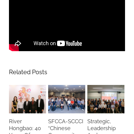
Related Posts
SFCCA-SCCCI
Strategic,
Luncheon
 40
“Chinese
Leadership
With Minister