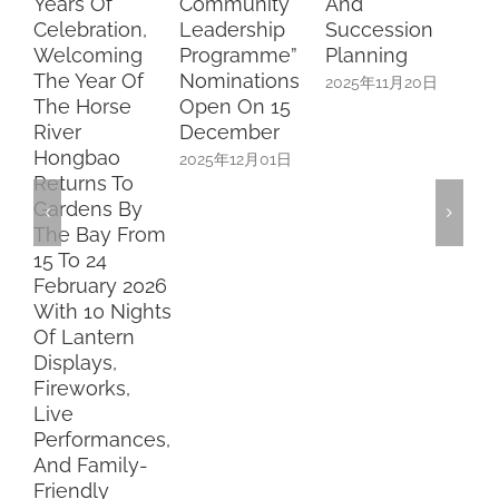
Community
And
Chee, MP
on,
Leadership
Succession
Pang And MP
ng
Programme”
Planning
Cai
 Of
Nominations
2025年11月20日
2025年11月08日
e
Open On 15
December
2025年12月01日
To
By
From
 2026
ights
rn
,
nces,
ly-