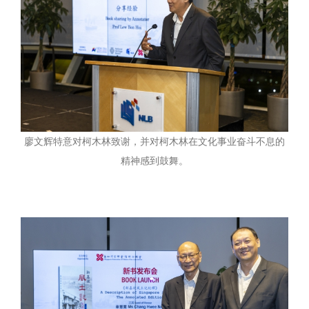
廖文辉特意对柯木林致谢，并对柯木林在文化事业奋斗不息的
精神感到鼓舞。