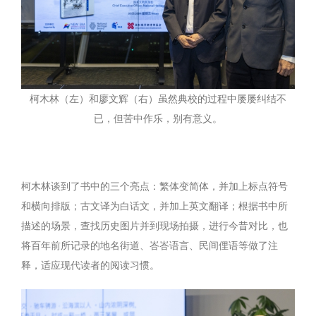
柯木林（左）和廖文辉（右）虽然典校的过程中屡屡纠结不
已，但苦中作乐，别有意义。
柯木林谈到了书中的三个亮点：繁体变简体，并加上标点符号
和横向排版；古文译为白话文，并加上英文翻译；根据书中所
描述的场景，查找历史图片并到现场拍摄，进行今昔对比，也
将百年前所记录的地名街道、峇峇语言、民间俚语等做了注
释，适应现代读者的阅读习惯。