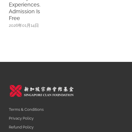
ces.
 Is
Terms & Conditions
Privacy Policy
14日
Refund Policy
Careers
联络我们
+65 6354 4078
admin@sfcca.sg
397 Lorong 2 Toa Payoh
Singapore 319639
与我们联系