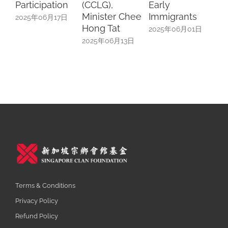
cipation
(CCLG),
Early
2025年05月25
Minister Chee
Immigrants
06月17日
Hong Tat
2025年06月01日
2025年06月13日
Terms & Conditions
Privacy Policy
Refund Policy