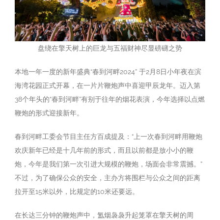
盘绕在擎天树上的巨龙与五福财神尽显磅礴之势
本地一年一度的新年盛典“春到河畔2024” 于2月8日小年夜在滨
海湾花园正式开幕，在一片片鞭炮声中喜迎甲辰龙年。迈入第
38个年头的“春到河畔”有别于往年的烟花表演，今年选择以点燃
鞭炮的形式迎接新年。
春到河畔工委会节目主任方百成提及：“上一次春到河畔用鞭炮
欢庆新年已经是十几年前的形式，而且以前都是放小小的鞭
炮，今年是我们第一次引进大规模的鞭炮，场面会非常震撼。”
不过，为了确保公众的安全，主办方将围栏与公众之间的距离
拉开至15米以外，比规定的10米还要远。
在长达三分钟的鞭炮声中，氲烟袅袅升起笼罩在擎天树的周