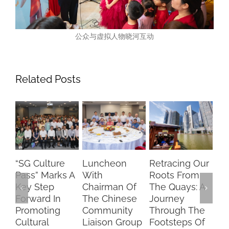
公众与虚拟人物晓河互动
Related Posts
ulture
Luncheon
Retracing Our
Duan Wu
 Marks A
With
Roots From
Carnival 202
Step
Chairman Of
The Quays: A
A Celebrati
rd In
The Chinese
Journey
Of Culture
oting
Community
Through The
And Key
ral
Liaison Group
Footsteps Of
Milestones