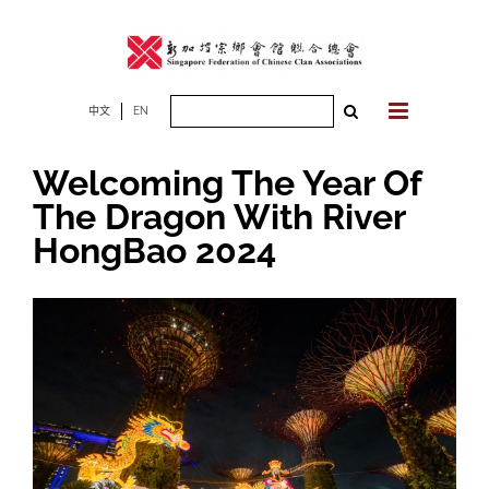
Skip
to
content
Search
中文
EN
for:
Welcoming The Year Of
The Dragon With River
HongBao 2024