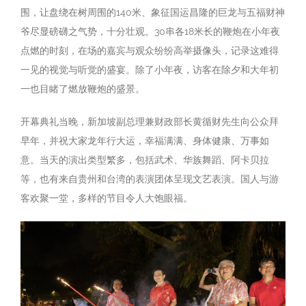
围，让盘绕在树周围的140米、象征国运昌隆的巨龙与五福财神
爷尽显磅礴之气势，十分壮观。30串各18米长的鞭炮在小年夜
点燃的时刻，在场的嘉宾与观众纷纷高举摄像头，记录这难得
一见的视觉与听觉的盛宴。除了小年夜，访客在除夕和大年初
一也目睹了燃放鞭炮的盛景。
开幕典礼当晚，新加坡副总理兼财政部长黄循财先生向公众拜
早年，并祝大家龙年行大运，幸福满满、身体健康、万事如
意。当天的演出类型繁多，包括武术、华族舞蹈、阿卡贝拉
等，也有来自贵州和台湾的表演团体呈现文艺表演。国人与游
客欢聚一堂，多样的节目令人大饱眼福。