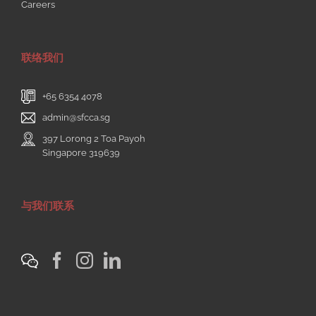
Careers
联络我们
+65 6354 4078
admin@sfcca.sg
397 Lorong 2 Toa Payoh
Singapore 319639
与我们联系