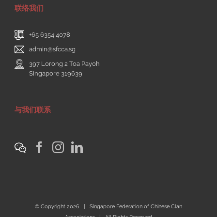
联络我们
+65 6354 4078
admin@sfcca.sg
397 Lorong 2 Toa Payoh
Singapore 319639
与我们联系
© Copyright
2026 | Singapore Federation of Chinese Clan