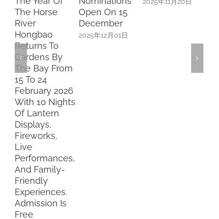
The Year Of
Nominations
2025年11月20日
20
The Horse
Open On 15
River
December
Hongbao
2025年12月01日
Returns To
Gardens By
The Bay From
15 To 24
February 2026
With 10 Nights
Of Lantern
Displays,
Fireworks,
Live
Performances,
And Family-
Friendly
Experiences.
Admission Is
Free