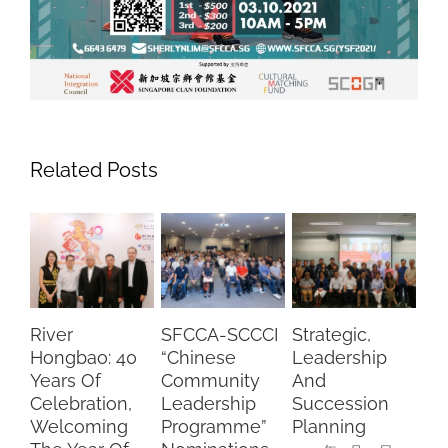
Related Posts
River
SFCCA-SCCCI
Strategic,
Lu
Hongbao: 40
“Chinese
Leadership
Wi
Years Of
Community
And
Ch
Celebration,
Leadership
Succession
Pa
Welcoming
Programme”
Planning
Ca