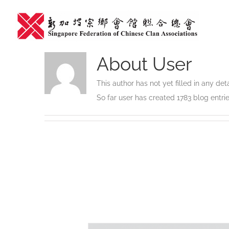
Skip
to
content
About
User
This author has not yet filled in any deta
So far user has created 1783 blog entrie