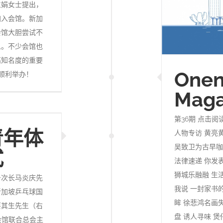
立娟女士提出，
加入会馆。新加
会馆大胆尝试不
人。不少会馆也
高知名度的重要
Onen
会顺利举办！
Maga
第36期 点击
青年体
人物专访 黄亮
吴致卫为古早咖
式
法律速递 你发
狮城乐融融 生
务次长马炎庆先
我说 一封家书的
新加坡乒乓球国
眸 徐悲鸿名画
蔡其生先生（右
盘 诱人寻味 
会馆联合总会主