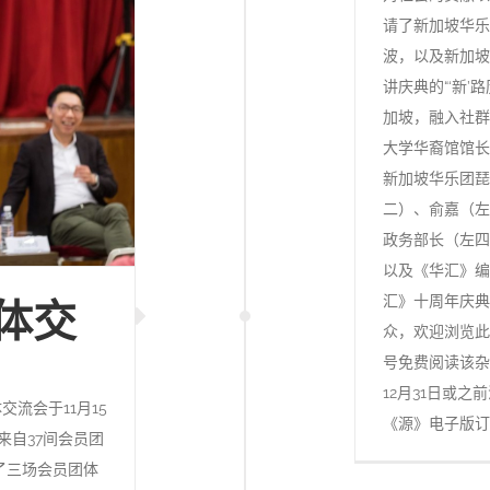
请了新加坡华乐
波，以及新加坡
讲庆典的“‘新
加坡，融入社群
大学华裔馆馆长
新加坡华乐团琵
二）、俞嘉（左
政务部长（左四
以及《华汇》编
汇》十周年庆典
体交
众，欢迎浏览此链接 
号免费阅读该杂
12月31日或
流会于11月15
《源》电子版订
来自37间会员团
了三场会员团体