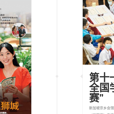
第十
全国
赛”
新加坡宗乡会馆