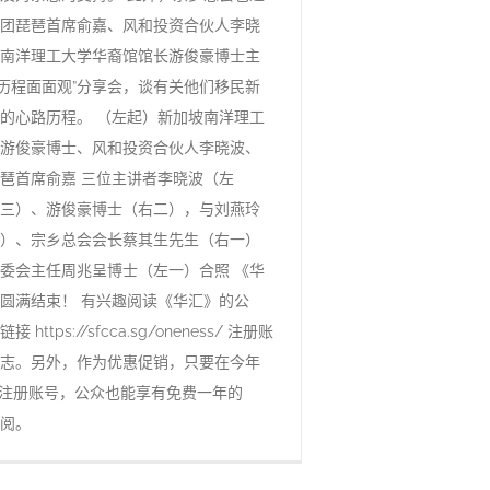
团琵琶首席俞嘉、风和投资合伙人李晓
南洋理工大学华裔馆馆长游俊豪博士主
’路历程面面观”分享会，谈有关他们移民新
的心路历程。 （左起）新加坡南洋理工
游俊豪博士、风和投资合伙人李晓波、
琶首席俞嘉 三位主讲者李晓波（左
三）、游俊豪博士（右二），与刘燕玲
）、宗乡总会会长蔡其生先生（右一）
委会主任周兆呈博士（左一）合照 《华
圆满结束！ 有兴趣阅读《华汇》的公
https://sfcca.sg/oneness/ 注册账
志。另外，作为优惠促销，只要在今年
之前注册账号，公众也能享有免费一年的
阅。