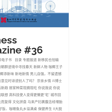
ess
zine #36
阅读电子书 目录 专题报道 新移民也怕输
黄朝群逆境中寻找春天 新鲜人物 咖椰王子
椰添新味 新地新情 男儿自强，不留遗憾
表意见时诽谤别人了吗？ 宗亲乡情 AI博士
活新趋 居家种菜现摘现吃 你说我说 你说
联想 高科技使人变得更懒更“宅” 城市回
失而复得 文化拼盘 马来产妇裹腹念经埋胎
煲仔饭、咖喱鱼丸乡溢满桌 保健养生 8大脱