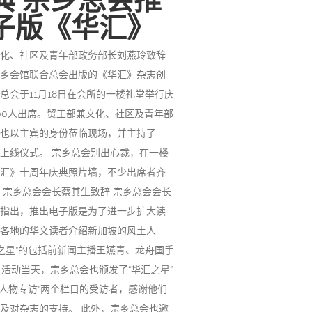
子版《华汇》
化、社区及青年部政务部长刘燕玲致辞
乡会馆联合总会出版的《华汇》杂志创
总会于11月18日在会所的一楼礼堂举行庆
00人出席。贸工部兼文化、社区及青年部
也以主宾的身份莅临现场，并主持了
上线仪式。 宗乡总会别出心裁，在一楼
汇》十周年庆典照片墙，不少出席者齐
 宗乡总会会长蔡其生致辞 宗乡总会会长
指出，推出电子版是为了进一步扩大读
各地的华文读者介绍新加坡的风土人
汇之星”的包括前新闻主播王嬿青、龙舟国手
adi等 活动当天，宗乡总会也颁发了“华汇之星”
和“人物专访”两个栏目的受访者，感谢他们
及对杂志的支持。 此外，宗乡总会也邀