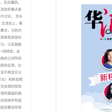
席，反应踊跃。
交流会的重点是
行讨论。 宗乡
 交流会上，蔡
论要点，分别为
乡团体和其他社
聚力，以及鼓励
，一同转型。此
和政府之间所扮
向政府反馈，比
生证不再显示父
（左）和新加坡
自在会馆的经验
会馆所面临的挑
面对招收年轻成
同途径推动年轻