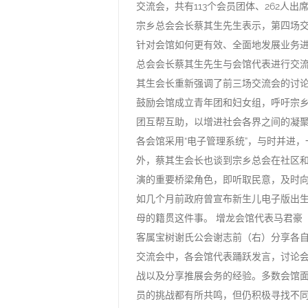
交流会，共有113个会员团体、262人出
宗乡总会会长蔡其生先生表示，第四场
针对会馆如何更有效、全面地发展业务进
总会会长蔡其生先生与会馆代表进行交流
其生会长重新强调了前三场交流会的讨
鼓励会馆成立青年团和妇女组，呼吁宗
团互帮互助，以增进社会各界之间的凝
各会馆采用“电子管理系统”，与时并进
外，蔡其生会长也谈到宗乡总会在社区
演的重要桥梁角色，即听取民意，及时
如几个月前政府曾宣布新生儿电子版出
母的籍贯这件事。 增龙会馆代表马君豪
客属宝树谢氏公会谢志前（右）分享各
交流会中，各会馆代表踊跃发言，讨论
战以及分享推展会务的经验。多数会馆
员的挑战都有所共鸣，但仍积极寻找不