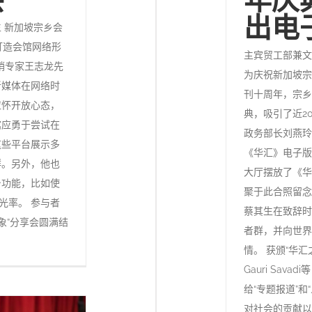
出电
 新加坡宗乡会
体打造会馆网络形
主宾贸工部兼文
销专家王志龙先
为庆祝新加坡宗
新媒体在网络时
刊十周年，宗乡
应怀开放心态，
典，吸引了近2
馆应勇于尝试在
政务部长刘燕玲
这些平台展示多
《华汇》电子版
群。另外，他也
大厅摆放了《华
台功能，比如使
聚于此合照留念
光率。 参与者
蔡其生在致辞时
象”分享会圆满结
者群，并向世界
情。 获颁“华
Gauri Sav
给“专题报道”
对社会的贡献以