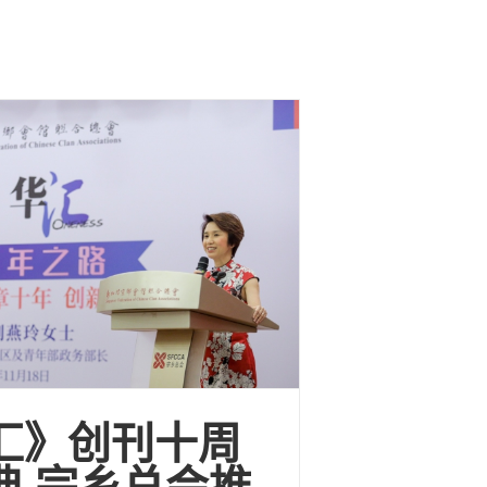
汇》创刊十周
典 宗乡总会推