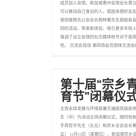
成员加入会馆。新加坡惠州会馆会长萧
可以推动自己身边的人，鼓励亲朋好友
坡琼崖杨氏公会会长杨林春先生鼓励各
同的活动，带来新体验，吸引更多年轻
强调了设立会馆的社交媒体账号对于提
性。 交流会现场 第四场会员团体交流
第十届“宗乡
育节”闭幕仪
主宾永续发展与环境部兼交通部高级政
生（中）为活动主持闭幕仪式，随同有
手周哲宇先生（左五）和宗乡总会会长
五） 11月13日（星期日），新加坡宗乡