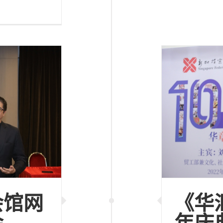
会馆网
《华
会
年庆