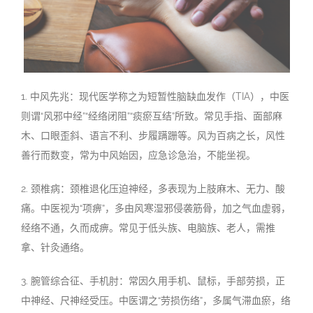
1.
中风先兆：现代医学称之为短暂性脑缺血发作（
TIA
），中医
则谓
“
风邪中经
”“
经络闭阻
”“
痰瘀互结
”
所致。常见手指、面部麻
木、口眼歪斜、语言不利、步履蹒跚等。风为百病之长，风性
善行而数变，常为中风始因，应急诊急治，不能坐视。
2.
颈椎病：颈椎退化压迫神经，多表现为上肢麻木、无力、酸
痛。中医视为
“
项痹
”
，多由风寒湿邪侵袭筋骨，加之气血虚弱，
经络不通，久而成痹。常见于低头族、电脑族、老人，需推
拿、针灸通络。
3.
腕管综合征、手机肘：常因久用手机、鼠标，手部劳损，正
中神经、尺神经受压。中医谓之
“
劳损伤络
”
，多属气滞血瘀，络