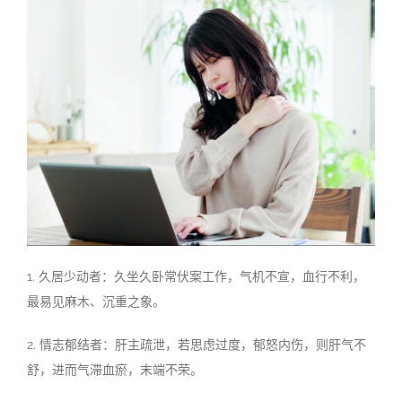
1.
久居少动者：久坐久卧常伏案工作，气机不宣，血行不利，
最易见麻木、沉重之象。
2.
情志郁结者：肝主疏泄，若思
虑过度，郁怒内伤，则肝气不
舒，进而气滞血瘀，末端不荣。