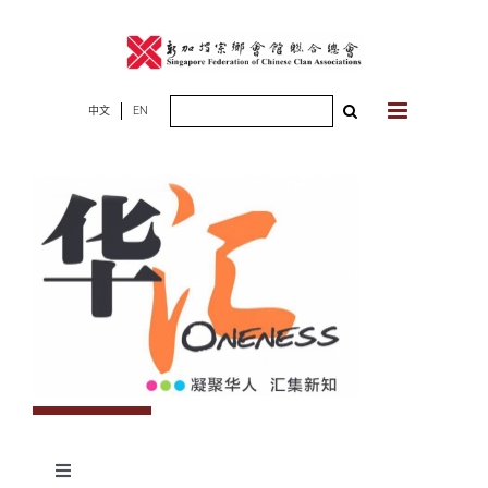
Skip
to
content
Search
中文
EN
for:
Toggle