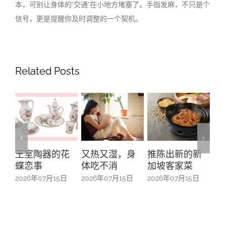
本，可别让身体的
“
交通
”
在小地方堵塞了。手指发麻，不只是个
信号，更是提醒你及时调整的一个契机。
Related Posts
花
又热又湿，身
推陈出新的新
“五帮共融”系列
O
体吃不消
加坡客家菜
之广东人—从南
M
来移民到本土
5日
2026年07月15日
2026年07月15日
2
扎根
2026年07月15日