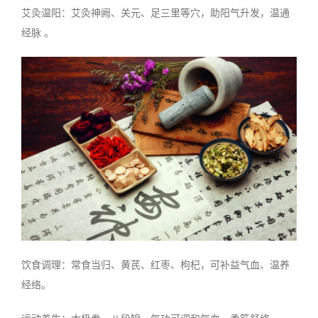
艾灸温阳：艾灸神阙、关元、足三里等穴，助阳气升发，温通
经脉 。
饮食调理：常食当归、黄芪、红枣、枸杞，可补益气血、温养
经络。