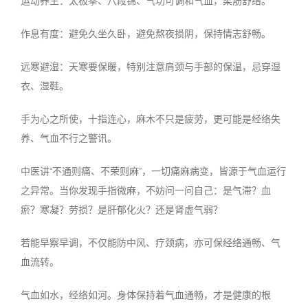
运动养生：太极拳、八段锦、气功可调和气血，柔筋舒络。
作息有度：避免久坐久卧，避免熬夜损阴，保持情志舒畅。
远寒避湿：
天寒要保暖，特别注意肩颈与手部的保温，忌穿湿
衣、湿鞋。
手为心之所使，十指连心，麻木不只是疲劳，更可能是经络失
养、气血不行之警讯。
中医讲
“
不通则痛、不荣则麻
”
，一切痛麻病变，皆源于气血运行
之异常。当你发现手指微麻，不妨问一问自己：是气滞？血
瘀？寒凝？劳损？是肝郁化火？还是肾虚气弱？
若能早察早调，不仅能防中风、疗颈病，亦可保经络通畅、气
血流转。
气血如水，经络如河。身体保持着气血通畅，才是健康的根