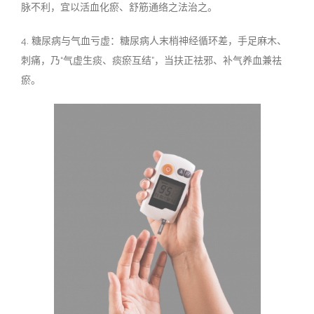
脉不利，宜以活血化瘀、舒筋通络之法治之。
4.
糖尿病与气血亏虚：糖尿病人末梢神经循环差，手足麻木、
刺痛，乃
“
气虚生痰、痰瘀互结
”
，
当扶正祛邪、补气养血兼祛
瘀。