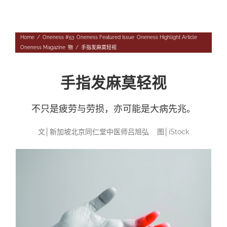
Navigation
专题
Home
/
Oneness #53
,
Oneness Featured Issue
,
Oneness Highlight Article
,
往期杂志
人
Oneness Magazine
,
物
/
手指发麻莫轻视
投稿
事
往期杂志
手指发麻莫轻视
关于我们
物
第56期
征稿启事
不只是疲劳与劳损，亦可能是大病先兆。
登录|退出
第55期
《华汇》杂志介绍
文
│
新加坡北京同仁堂中医师吕旭弘
图
│iStock
第54期
编委会
第53期
联系我们
第52期