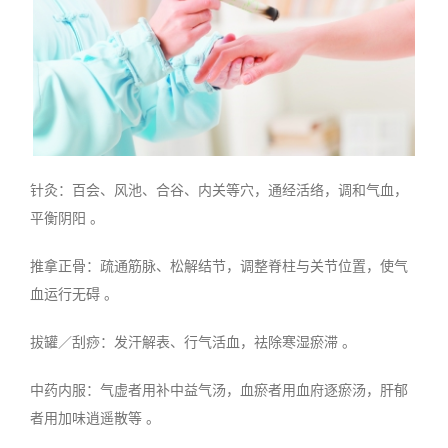
针灸：百会、风池、合谷、内关等穴，通经活络，调和气血，
平衡阴阳 。
推拿正骨：疏通筋脉、松解结节，调整脊柱与关节位置，使气
血运行无碍 。
拔罐／刮痧：发汗解表、行气活血，祛除寒湿瘀滞 。
中药内服：气虚者用补中益气汤，血瘀者用血府逐瘀汤，肝郁
者用加味逍遥散等 。