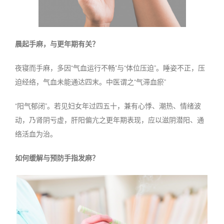
晨起手麻，与更年期有关？
夜寝而手麻，多因
“
气血运行不畅
”
与
“
体位压迫
”
。睡姿不正，压
迫经络，气血未能通达四末。中医谓之
“
气滞血瘀
”
“
阳气郁闭
”
。若见妇女年过四五十，兼有心悸、潮热、情绪波
动，乃肾阴亏虚，肝阳偏亢之更年期表现，应以滋阴潜阳、通
络活血为治。
如何缓解与预防手指发麻？