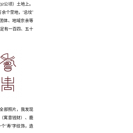
32公顷）土地上。
余个茔地，“总坟”
氏团体、地域宗亲等
度足有一百四、五十
观全部照片，我发现
（寓意钱财）、鹿
个“寿”字纹饰，造