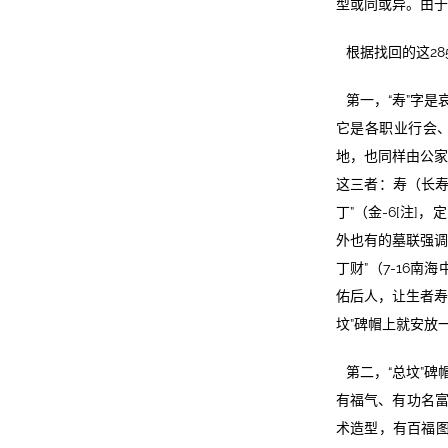
型或同或异。由于
根据找回的这2
第一，“寿”字
它是各职业行会、
地，也同样由公家
这三者：寿（长寿
丁”（金-6[注]
外也有的墓联强调“
丁财”（7-16
佑后人，让生者寿
坟”碑帽上就安放
第二，“总坟”碑
有福气、有功名富
术造型，有百福图