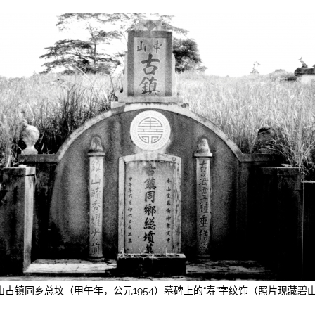
山古镇同乡总坟（甲午年，公元1954）墓碑上的“寿”字纹饰（照片现藏碧