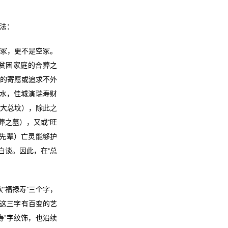
看法：
冠冢，更不是空冢。
较贫困家庭的合葬之
大的寄愿或追求不外
矽水，佳城演瑞寿财
总会大总坟），除此之
合葬之墓），又或“旺
或先辈）亡灵能够护
白谈。因此，在“总
“福禄寿”三个字，
”这三字有百变的艺
寿”字纹饰，也沿续