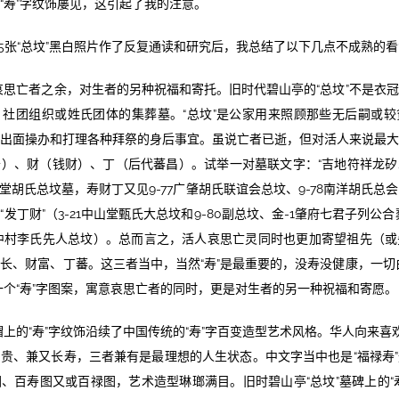
“寿”字纹饰屡见，这引起了我的注意。
85张“总坟”黑白照片作了反复通读和研究后，我总结了以下几点不成熟的
是哀思亡者之余，对生者的另种祝福和寄托。旧时代碧山亭的“总坟”不是衣
社团组织或姓氏团体的集葬墓。“总坟”是公家用来照顾那些无后嗣或
出面操办和打理各种拜祭的身后事宜。虽说亡者已逝，但对活人来说最
）、财（钱财）、丁（后代蕃昌）。试举一对墓联文字：“吉地符祥龙
，定堂胡氏总坟墓，寿财丁又见9-77广肇胡氏联谊会总坟、9-78南洋胡氏
发丁财”（3-21中山堂甄氏大总坟和9-80副总坟、金-1肇府七君子列公
南海中村李氏先人总坟）。总而言之，活人哀思亡灵同时也更加寄望祖先（
长、财富、丁蕃。这三者当中，当然“寿”是最重要的，没寿没健康，一切
一个“寿”字图案，寓意哀思亡者的同时，更是对生者的另一种祝福和寄愿。
帽上的“寿”字纹饰沿续了中国传统的“寿”字百变造型艺术风格。华人向来喜欢
贵、兼又长寿，三者兼有是最理想的人生状态。中文字当中也是“福禄寿
、百寿图又或百禄图，艺术造型琳瑯满目。旧时碧山亭“总坟”墓碑上的“