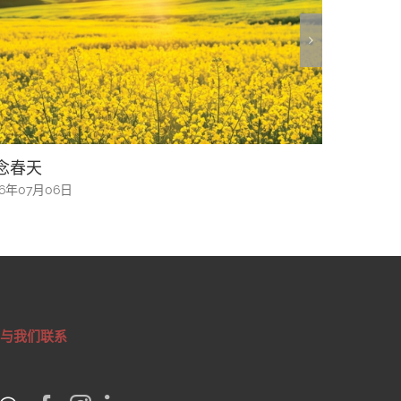
华文学中的旧体诗
螺钿留芳
26年07月06日
2026年07月
与我们联系