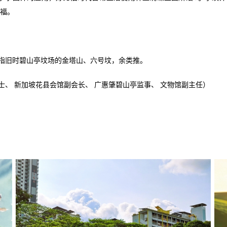
福。
号，指旧时碧山亭坟场的金塔山、六号坟，余类推。
士、 新加坡花县会馆副会长、 广惠肇碧山亭监事、 文物馆副主任）