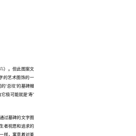
6%）。但此图案文
”字的艺术图饰的一
的“总坟”的墓碑帽
它极可能就是“寿”
接通过墓碑的文字图
是生者祝愿和追求的
饰一样，寓意着对美