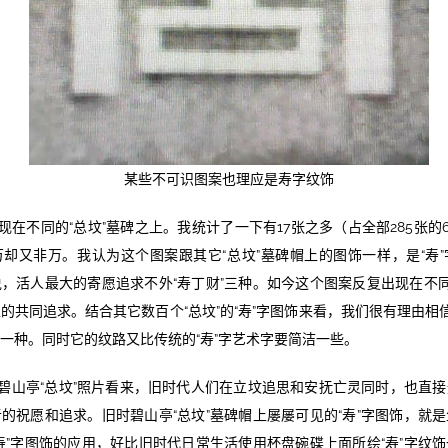
某些不可识图案也理应是寿字纹饰
现在不同的“总坟”墓碑之上。我统计了一下有17张之多（占全部285张的
却又非万。我认为这个图案跟其它“总坟”墓碑帽上的图饰一样，是“寿
，活人最大的寄愿追求不外“寿丁财”三种。如今这个图案反复出现在不同
的共同追求。结合其它数百个“总坟”的“寿”字图饰来看，我们很有理由相信
一种。同时它的纹路又比传统的“寿”字艺术字要简洁一些。
碧山亭“总坟”照片看来，旧时代人们在立坟追思和安抚亡灵同时，也直
的祝愿和追求。旧时碧山亭“总坟”墓碑帽上屡屡可见的“寿”字图饰，就
寿”字图饰的应用，好比旧时代日常生活使用杯盘碗碟上面所绘“寿”字纹