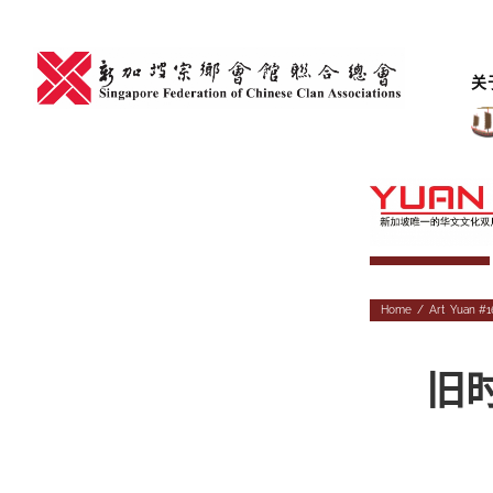
Skip
to
content
关
Home
/
Art
,
Yuan #1
旧