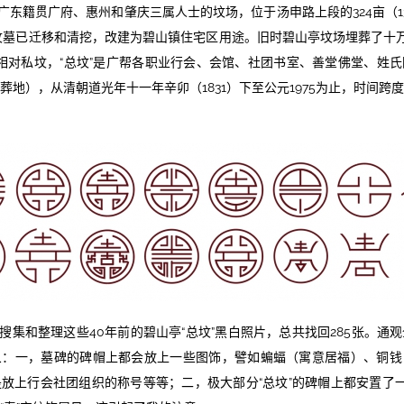
广东籍贯广府、惠州和肇庆三属人士的坟场，位于汤申路上段的324亩（1
部坟墓已迁移和清挖，改建为碧山镇住宅区用途。旧时碧山亭坟场埋葬了十万
。相对私坟，“总坟”是广帮各职业行会、会馆、社团书室、善堂佛堂、姓
葬地），从清朝道光年十一年辛卯（1831）下至公元1975为止，时间跨
新搜集和整理这些40年前的碧山亭“总坟”黑白照片，总共找回285张。通
象：一，墓碑的碑帽上都会放上一些图饰，譬如蝙蝠（寓意居福）、铜钱
放上行会社团组织的称号等等；二，极大部分“总坟”的碑帽上都安置了一