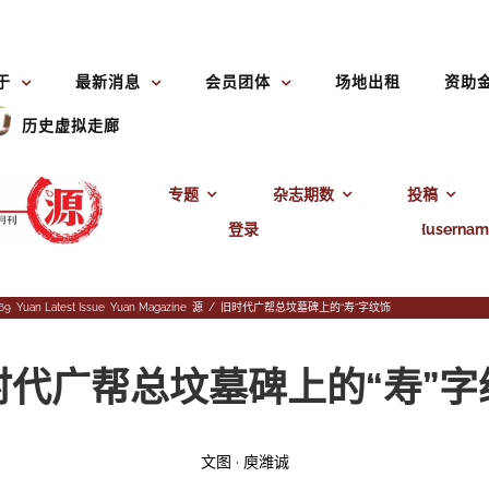
于
最新消息
会员团体
场地出租
资助
历史虚拟走廊
专题
杂志期数
投稿
登录
{usernam
69
,
Yuan Latest Issue
,
Yuan Magazine
,
源
/
旧时代广帮总坟墓碑上的“寿”字纹饰
时代广帮总坟墓碑上的“寿”字
文图 · 庾潍诚