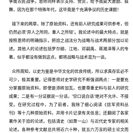
争或农民战争。恩师同样表示支持、赞赏，给予我莫大激励、鼓
舞，因为在那个特殊年代，这毕竟是个充满争议的历史课题！
接下来的两章，除了原始资料，还有前人研究成果可供参考，但
仍然必须“异人之所同，重人之所轻”。我论述中的最大特点，就是
按照恩师的明确指示，把捻之战法分为战略与战术两部分加以论
述。其他人的论述包括罗尔纲、江地、邓嗣禹、蒋湘泽等人的专
著，似乎都没有做到这点，都将战略与战术混为一谈。
众所周知，以史为鉴是中华文化的优良传统，所以求真存实必不
可少，极其重要。记得恩师对史学研究不断强调两点：一是要充
分掌握原始资料，即使是添砖加瓦，也要尊重史料与前人的研究
成果；二是有一分证据说一分话，“空口说白话”绝对不允许、不接
受。在研究过程中，为了前者，我除了细心阅读《捻军资料丛
刊》等十几种原始资料，并用卡片记录有关信息；还翻阅了各家
著作关于捻的论述，包括清史（如萧一山）与近代史专家的相关
论述。各种参考文献总共将近六十种，就五六万言的硕士论文而