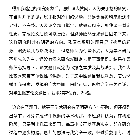
得知我选定的研究对象后，恩师深表赞同，因为关于捻的研究，
在当时并不多见，属于相对冷门的课题，只是觉得资料来源还不
足够、不完整。涉及论文题目拟定，就颇费周章，即使属于暂定
性质，完成论文后还可以更改，但恩师依然要求题目固定下来，
这样研究时才有明确的方向。我原本想到的题目是《捻军的起
源、演变及其战略战术》，但恩师认为有些不妥，因为学术研究
不能先入为主，还没有深入研究就断定它是军事组织。结果在恩
师细心指导下，论文题目就定为《捻之本质及其战法》。我个人
比较喜欢带有争议性的课题，对于这中性题目我很满意，它仍然
赋予我探索、发挥的广大空间。由此可见，恩师治学极为严谨，
对学生拟定论文题目，要求非常认真、严格。
论文有了题目，就等于学术研究有了明确方向与范畴，但还须列
出章节，才算完成整个课题的学术构建。不过恩师认为，在初始
阶段，只要列出几章来即可，每章小节可以容后决定，即在研究
过程中逐步构建。恩师的想法与我完全一致，经过反复思考、讨