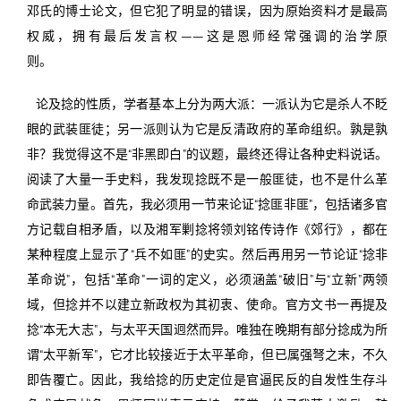
邓氏的博士论文，但它犯了明显的错误，因为原始资料才是最高
权威，拥有最后发言权——这是恩师经常强调的治学原
则
论及捻的性质，学者基本上分为两大派：一派认为它是杀人不眨
眼的武装匪徒；另一派则认为它是反清政府的革命组织。孰是孰
非？我觉得这不是“非黑即白”的议题，最终还得让各种史料说话。
阅读了大量一手史料，我发现捻既不是一般匪徒，也不是什么革
命武装力量。首先，我必须用一节来论证“捻匪非匪”，包括诸多官
方记载自相矛盾，以及湘军剿捻将领刘铭传诗作《郊行》，都在
某种程度上显示了“兵不如匪”的史实。然后再用另一节论证“捻非
革命说”，包括“革命”一词的定义，必须涵盖“破旧”与“立新”两领
域，但捻并不以建立新政权为其初衷、使命。官方文书一再提及
捻“本无大志”，与太平天国迥然而异。唯独在晚期有部分捻成为所
谓“太平新军”，它才比较接近于太平革命，但已属强弩之末，不久
即告覆亡。因此，我给捻的历史定位是官逼民反的自发性生存斗