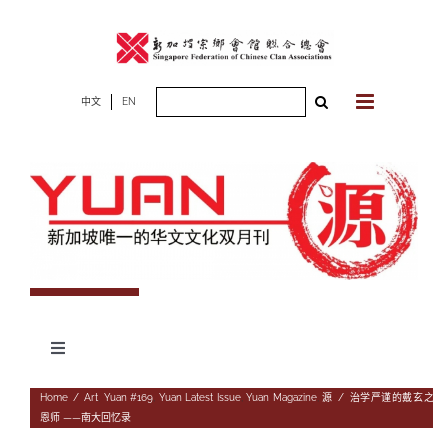
Skip
to
content
Search
中文
EN
for:
Toggle
Navigation
专题
Home
/
Art
,
Yuan #169
,
Yuan Latest Issue
,
Yuan Magazine
,
源
/
治学严谨的戴玄之
恩师 ——南大回忆录
杂志期数
人物