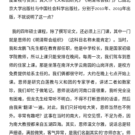
京大学出版社与中国社会科学出版社，分别于2010年、2019年出
版，不就说明了这一点？
我的四年硕士课程，除了撰写论文，还必须上三门课，其中一门
就是恩师的《眀清帮会组织》（这科目名称未能肯定）。当时，
我和龙鹏飞先生都在教育部任职，他是中学校长，我是国家初级
学院教师，所以上课只能安排在晚间。每周一次，我们驾车到恩
师的住家上课。那是坐落在南洋大学云南园的山岗洋房，是校方
免费提供给系主任的。我们俩都很守时，大约在晚上七点开始上
课。恩师是研究白莲教与义和团的专家学者，讲述二者如数家
珍，我们却忙于做笔记。恩师说话的河南口音很重，我听完全没
有困难，但龙先生经常听不明白，不得不打断恩师的话语，然后
由我来“翻译”一遍。对此，我们只好哈哈大笑，恩师当然也不例
外。非常有趣吧？这事在当时的南大，司空见惯，不足为奇，因
为南大教授都来自五湖四海。其实，恩师温文尔雅，说话总是轻
声细语，满脸微笑，客气异常，是我们名副其实的“亦师亦友”。师