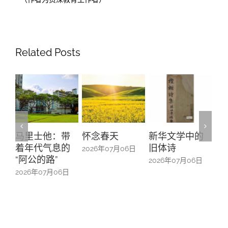
Related Posts
带
怀念春天
新华文学中的
螺钿留芳：碧
Yu
的
旧体诗
山亭贺仪镜框
Ma
2026年07月06日
中的百业记忆
#1
2026年07月06日
日
2026年07月06日
20