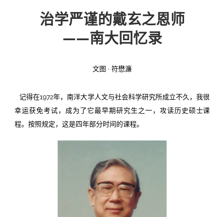
治学严谨的戴玄之恩师
投稿
文化
往期杂志
——南大回忆录
关于我们
艺术
181期
征稿启事
文图 · 符懋濂
登录
历史
180期
“本土文学”栏目征稿
《源》杂志简介
{username} | 退出
文学
179期
编委会
记得在1972年，南洋大学人文与社会科学研究所成立不久，我很
幸运获免考试，成为了它最早期研究生之一，攻读历史硕士课
178期
联系我们
程。按照规定，这是四年部分时间的课程。
177期