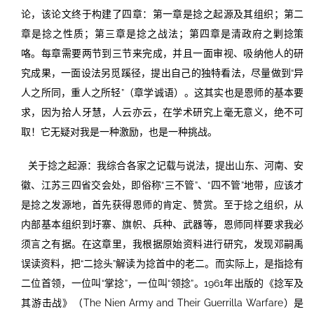
论，该论文终于构建了四章：第一章是捻之起源及其组织；第二
章是捻之性质；第三章是捻之战法；第四章是清政府之剿捻策
咯。每章需要两节到三节来完成，并且一面审视、吸纳他人的研
究成果，一面设法另觅蹊径，提出自己的独特看法，尽量做到“异
人之所同，重人之所轻”（章学诚语）。这其实也是恩师的基本要
求，因为拾人牙慧，人云亦云，在学术研究上毫无意义，绝不可
取！它无疑对我是一种激励，也是一种挑战。
关于捻之起源：我综合各家之记载与说法，提出山东、河南、安
徽、江苏三四省交会处，即俗称“三不管”、“四不管”地带，应该才
是捻之发源地，首先获得恩师的肯定、赞赏。至于捻之组织，从
内部基本组织到圩寨、旗帜、兵种、武器等，恩师同样要求我必
须言之有据。在这章里，我根据原始资料进行研究，发现邓嗣禹
误读资料，把“二捻头”解读为捻首中的老二。而实际上，是指捻有
二位首领，一位叫“掌捻”，一位叫“领捻”。1961年出版的《捻军及
其游击战》（The Nien Army and Their Guerrilla Warfare）是