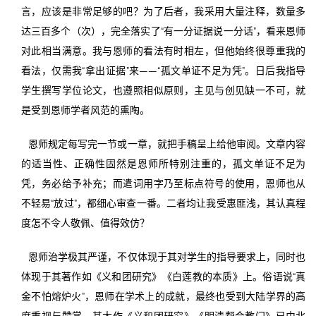
言，应该是非常足够的吧？为了后者，我采用大量注释，数量多
达三百多个（次），完全落实了“有一分证据说一分话”，看来恩师
对此相当满意。我与恩师的看法有时相左，但他始终很尊重我的
看法，仅需我“拿出证据”来——“孤文单证不足为凭”。日后我指导
学生撰写学位论文，也遵照相似原则，主见与创见缺一不可，就
是受到恩师学者风范的熏陶。
恩师规定每写完一节或一章，就把手稿呈上给他审阅。文章内容
的适当性、正确性固然是恩师所特别注重的，孤文单证不足为
凭，务必给予补充；而遣词用字乃至标点符号的使用，恩师也从
不轻易“放过”，都细心审查一番。二者均让我受惠匪浅，其认真程
度怎不令人敬佩、值得效仿？
恩师治学极其严谨，不仅体现于其对学生的指导要求上，同时也
体现于其著作如《义和团研究》《白莲教的本质》上。俗语说“真
金不怕熔炉火”，恩师在学术上的成就，最终也受到大陆学界的高
度重视与赞赏。其大作《义和团研究》《眀清帮会教门》已由北