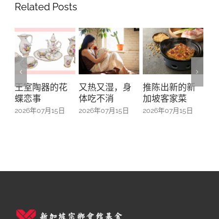
Related Posts
又热又湿，身
推陈出新的新
“五帮共融”系列
On
体吃不消
加坡客家菜
之广东人—从南
Ma
来移民到本土
2026年07月15日
2026年07月15日
20
扎根
2026年07月15日