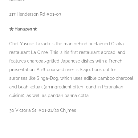
217 Henderson Rd #01-03
★ Hanazen ★
Chef Yusuke Takada is the man behind acclaimed Osaka
restaurant La Cime. This is his first restaurant abroad, and
features charcoal-grilled Japanese dishes with a French
presentation. A 16-course dinner is $240. Look out for
surprises like Singa-Dog, which uses edible bamboo charcoal
and buah keluak (an ingredient often found in Peranakan
cuisine), as well as pandan panna cotta.
30 Victoria St, #01-21/22 Chijmes