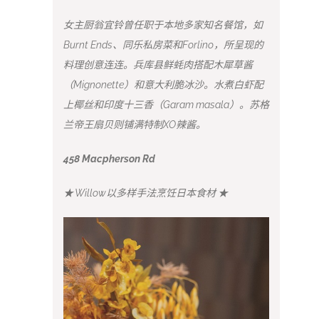
女主厨翁宜铃曾任职于本地多家知名餐馆，如
Burnt Ends、同乐私房菜和Forlino，所呈现的
料理创意连连。兵库县鲜蚝肉搭配木犀草酱
（Mignonette）和意大利脆冰沙。水煮白虾配
上椰丝和印度十三香（Garam masala）。苏格
兰帝王扇贝则铺满特制XO辣酱。
458 Macpherson Rd
★ Willow以多样手法烹饪日本食材 ★