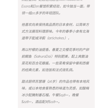
Esora和Zen餐馆积累经验，如今独当一面，带
领一组20多岁的年轻团队。
他喜欢向来保持高品质的日本食材，以简单方
式方法展现料理原味。今年的春季小食有北海
道带子配咸洋蓟（artichokes），
再以柠檬奶油提香。春夏之交樱花季时的产卵
前鲷鱼（SakuraDai）特别肥美，配上爽脆油
菜花和百合花瓣酱。一些菜肴保留中餐和西餐
的经典元素，如泡饭和法式烧乳鸽。
甜点厨师苏慧珊（26岁）的作品也带有本地风
味，或以本地食客熟悉的味道为灵感，如酸梅
冰沙配腌制番石榴。午餐$158++，晚餐
$228++，酒品配对$118++。