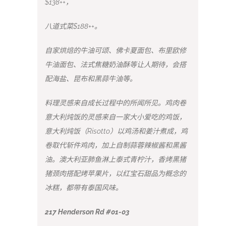
$138++，
八道式菜$188++。
自家烘焙的牛油可颂、佛卡夏面包、布里欧修
牛油面包、法式焦糖奶油酥等让人期待，会搭
配海盐、昆布和黑蒜牛油等。
料理灵感来自成长过程中的所闻所见。鸡肉卷
意大利炖饭的灵感来自一家大小爱吃的鸡饭，
意大利炖饭（Risotto）以鸡汤和姜汁煮成，鸡
卷取代斩件鸡肉，加上自制蒜蓉辣椒酱和黑酱
油。澳大利亚肺鱼淋上泰式青柠汁，香烤黑猪
猪颈肉搭配烤苹果片，以红宝石甜品为概念的
冰糕，都带有泰国风味。
217 Henderson Rd #01-03