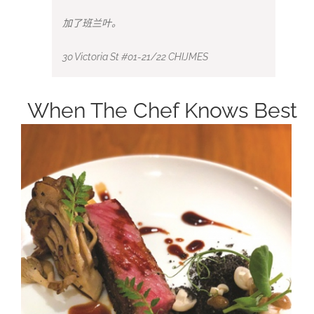
加了班兰叶。
30 Victoria St #01-21/22 CHIJMES
When The Chef Knows Best