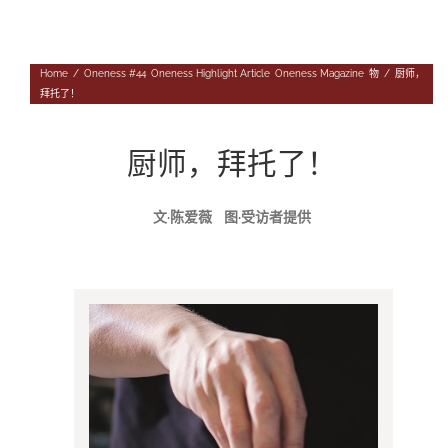
Navigation
专题
Home
/
Oneness #44
,
Oneness Highlight Article
,
Oneness Magazine
,
物
/
厨师，
往期杂志
人
拜托了！
投稿
事
往期杂志
厨师，拜托了！
关于我们
物
第56期
征稿启事
文·陈爱薇 图·受访者提供
登录|退出
第55期
《华汇》杂志介绍
第54期
编委会
第53期
联系我们
第52期