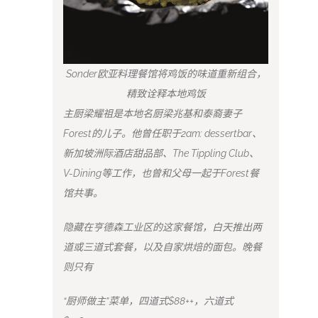
Sonder欧亚料理餐馆将鸡饭的味道重新组合，
精致诠释本地鸡饭
主厨梁耀祖是本地名厨梁兆基和泰裔妻子
Forest的儿子。他曾任职于2am: dessertbar、
新加坡洲际酒店甜品部、The Tippling Club、
V-Dining等工作，也曾和父母一起于Forest餐
馆共事。
隐藏在亨德森工业区的这家餐馆，白天推出两
道或三道式套餐，以及自家烘焙的面包。晚餐
则只有
“厨师做主”菜单，四道式$88++，六道式