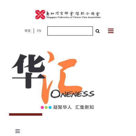
Skip
to
content
Search
中文
EN
for:
Toggle