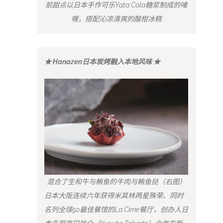
前甜点以日本手作可乐Yata Cola糖浆制成的啫
喱，搭配沁凉清爽的酸柑冰糕
★ Hanazen日本炭烤融入本地风味 ★
混合了生和牛与鲔鱼的牛肉与鲔鱼挞（右图）
日本大阪连续六年获得米其林两星殊荣、同时
名列全球50最佳餐馆的La Cime餐厅，创办人日