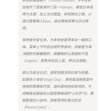
本名厨高田裕介（Yusuke Takada）今年在新
加坡开了首家海外门店－Hanaze。餐馆日本炭
烤为主题，加上法式摆盘，体现糅合之美。16
道式套餐每人$240，结合精致菜肴与日式串
烧。
炭烤食材变化多，为本地食客带来非一般新口
味。菜单上不时会出现矜贵食材，如被誉为海
洋鹅肝的鮟鱇魚肝。鮟鱇魚肝以清酒和干邑
（cognac）蒸熟待凉后上菜，带淡淡酒香。
原以为是全日式，感受到南洋风时甚为惊喜。
如黑色小球状“Singa-Dog”，黑色取自娘惹菜中
常用的黑果和竹炭，馅料是鸡肉松和鸡肝。牛
肉鲔鱼挞盛装在以甜菜根做成的“小红杯”内，像
娘惹菜的小金杯。绿意昂然的意式奶冻
（Panna Cotta），