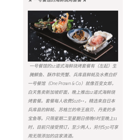
一号餐馆的12道式海鲜烧烤套餐有（左起）生
腌鰤鱼、酥炸软壳蟹、兵库县鲜蚝及水煮白虾
一号餐馆（One Prawn & Co）就像百变女郎，
白天售卖新加坡虾面，晚上推出12道式海鲜烧
烤套餐。套餐每人收费$128++，精选来自日本
兵库县的鲜蚝、苏格兰的帝王扇贝、丹麦的多
宝鱼等。只限星期二至星期日傍晚6时至晚上11
时，目前只接受预订，至少两人，另付$30可享
用无限添加的店家清酒。