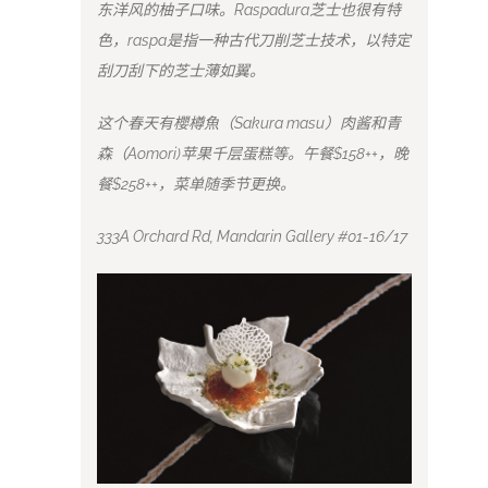
东洋风的柚子口味。Raspadura芝士也很有特
色，raspa是指一种古代刀削芝士技术，以特定
刮刀刮下的芝士薄如翼。
这个春天有櫻樽魚（Sakura masu）肉酱和青
森（Aomori)苹果千层蛋糕等。午餐$158++，晚
餐$258++，菜单随季节更换。
333A Orchard Rd, Mandarin Gallery #01-16/17