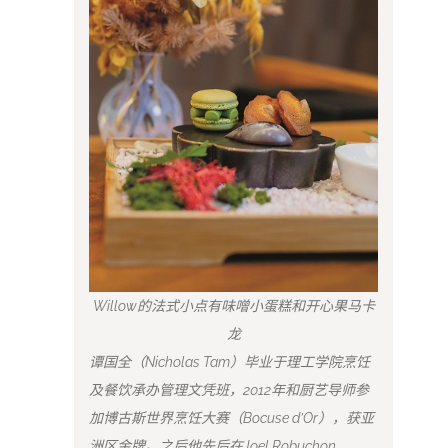
Willow的法式小点有味噌小蛋糕和开心果马卡
龙
谭国全（Nicholas Tam）毕业于理工学院烹饪
及餐饮承办管理文凭班，2012年和厨艺导师参
加博古斯世界烹饪大赛（Bocuse d’Or），获亚
洲区金牌。之后他先后在Joel Robuchon、