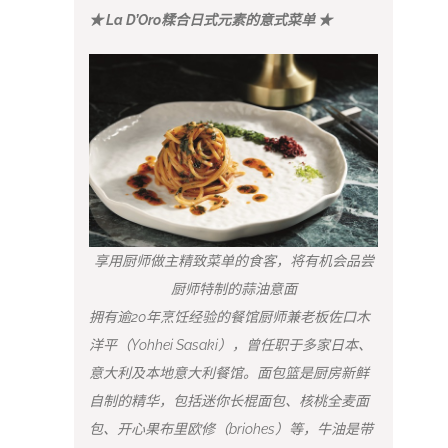
★ La D’Oro糅合日式元素的意式菜单 ★
享用厨师做主精致菜单的食客，将有机会品尝
厨师特制的蒜油意面
拥有逾20年烹饪经验的餐馆厨师兼老板佐口木
洋平（Yohhei Sasaki），曾任职于多家日本、
意大利及本地意大利餐馆。面包篮是厨房新鲜
自制的精华，包括迷你长棍面包、核桃全麦面
包、开心果布里欧修（briohes）等，牛油是带