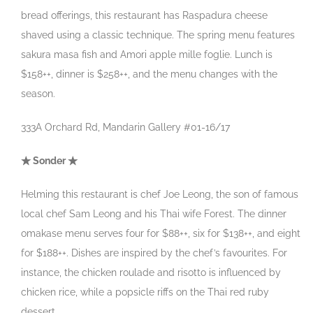
bread offerings, this restaurant has Raspadura cheese
shaved using a classic technique. The spring menu features
sakura masa fish and Amori apple mille foglie. Lunch is
$158++, dinner is $258++, and the menu changes with the
season.
333A Orchard Rd, Mandarin Gallery #01-16/17
★ Sonder ★
Helming this restaurant is chef Joe Leong, the son of famous
local chef Sam Leong and his Thai wife Forest. The dinner
omakase menu serves four for $88++, six for $138++, and eight
for $188++. Dishes are inspired by the chef’s favourites. For
instance, the chicken roulade and risotto is influenced by
chicken rice, while a popsicle riffs on the Thai red ruby
dessert.