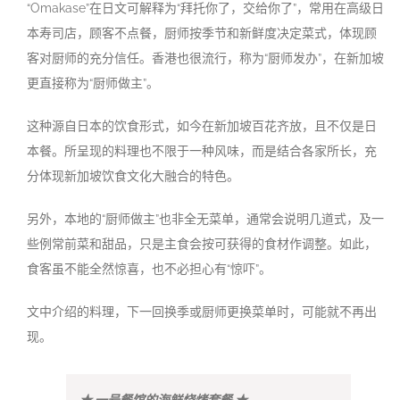
“Omakase”在日文可解释为“拜托你了，交给你了”，常用在高级日
本寿司店，顾客不点餐，厨师按季节和新鲜度决定菜式，体现顾
客对厨师的充分信任。香港也很流行，称为“厨师发办”，在新加坡
更直接称为“厨师做主”。
这种源自日本的饮食形式，如今在新加坡百花齐放，且不仅是日
本餐。所呈现的料理也不限于一种风味，而是结合各家所长，充
分体现新加坡饮食文化大融合的特色。
另外，本地的“厨师做主”也非全无菜单，通常会说明几道式，及一
些例常前菜和甜品，只是主食会按可获得的食材作调整。如此，
食客虽不能全然惊喜，也不必担心有“惊吓”。
文中介绍的料理，下一回换季或厨师更换菜单时，可能就不再出
现。
★ 一号餐馆的海鲜烧烤套餐 ★