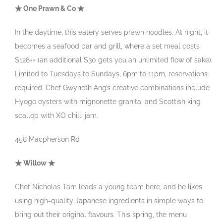
★ One Prawn & Co ★
In the daytime, this eatery serves prawn noodles. At night, it
becomes a seafood bar and grill, where a set meal costs
$128++ (an additional $30 gets you an unlimited flow of sake).
Limited to Tuesdays to Sundays, 6pm to 11pm, reservations
required. Chef Gwyneth Ang’s creative combinations include
Hyogo oysters with mignonette granita, and Scottish king
scallop with XO chilli jam.
458 Macpherson Rd
★ Willow ★
Chef Nicholas Tam leads a young team here, and he likes
using high-quality Japanese ingredients in simple ways to
bring out their original flavours. This spring, the menu