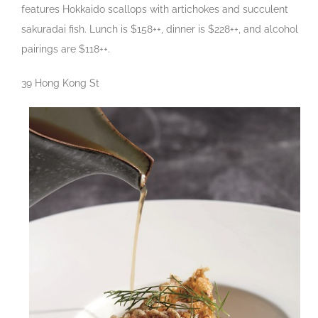
features Hokkaido scallops with artichokes and succulent
sakuradai fish. Lunch is $158++, dinner is $228++, and alcohol
pairings are $118++.
39 Hong Kong St