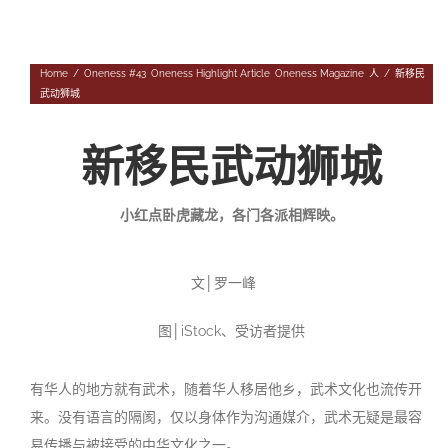
Navigation
专题
Home
/
Oneness #43
,
Oneness Highlight Article
,
Oneness Magazine
,
人
/
新移民
往期杂志
人
武动狮城
投稿
事
往期杂志
新移民武动狮城
关于我们
物
第56期
征稿启事
小红点卧虎藏龙，各门各派相辉映。
登录|退出
第55期
《华汇》杂志介绍
文
│
罗一峰
第54期
编委会
图
│iStock
、受访者提供
第53期
联系我们
有华人的地方就有武术，随着华人移居他乡，武术文化也流传开
第52期
来。没有语言的隔阂，仅以身体作为沟通媒介，武术无疑是最容
易传播与被接受的中华文化之一。