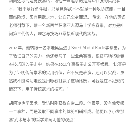
胡问遂练的是竞技套路，可他一直追求的是搏斗性强的实战拳
术，“我不是好勇斗狠，只是觉得武术本就是一种攻防技能，一旦
面临险境，须有用武之地，让自己全身而退。”后来，在他的英语
老师引荐下，跟一名新西兰萨摩亚人谭马士学咏春拳，对方是叶
问第三代传人，理念与技巧非常接近现代的实战。
2014年，他转跟一名本地奥运选手Syed Abdul Kadir学拳击。为
了验证自己的实力，他还参与了一些业余赛事，很技巧地将咏春
拳技巧融入拳击中，结果在2016年赢得拳击公开赛银牌。“比赛是
为了证明传统拳术的实用价值，它不只是表演，还可以实战，虽
然我不能确切地说是用咏春打赢了这场比赛，可我是在不犯规的
情况下，用了传统武术的技巧。”
胡问遂也学柔术，受访时刚获得白带二段。他表示，没有偏爱哪
一个拳种，而是汲取不同拳术的优势相辅相成。他更以李小龙那
套“武术与水”的哲学来阐明他的观点：