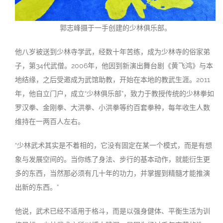
郭志峰摄于一手创建的少林俱乐部。
他八岁被送到少林寺学武，经数十年苦练，成为少林寺的俗家弟
子，第34代武僧。2006年，他因到新演出舞台剧
《黄飞鸿》与本
地结缘，之后受邀成为武馆助教，开始在本地的教武生涯。2011
年，他自立门户，成立“少林俱乐部”，致力于教授传统的少林拳如
罗汉拳、金刚拳、大洪拳、小洪拳等约百套拳种，每年收生人数
维持在一两百人左右。
“少林武术其实是不着相的，它没有固定在某一个模式，而是有想
象与发展空间的。当你练了身法、步行的基本动作，就能衍生更
多的东西，当然那必须有几十年的功力，并掌握到精髓才能推演
出新的东西。”
他说，武术已经不适用于格斗，而是以强身健体、平衡生活为训