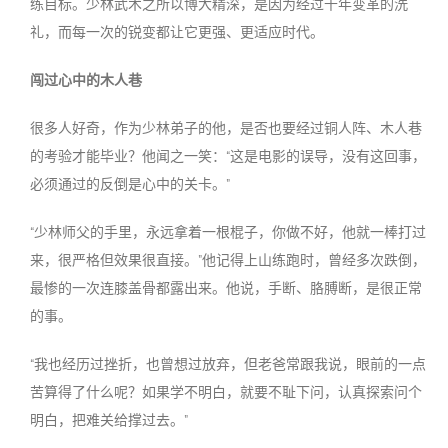
练目标。少林武术之所以博大精深，是因为经过千年变革的洗
礼，而每一次的锐变都让它更强、更适应时代。
闯过心中的木人巷
很多人好奇，作为少林弟子的他，是否也要经过铜人阵、木人巷
的考验才能毕业？他闻之一笑：“这是电影的误导，没有这回事，
必须通过的反倒是心中的关卡。”
“少林师父的手里，永远拿着一根棍子，你做不好，他就一棒打过
来，很严格但效果很直接。”他记得上山练跑时，曾经多次跌倒，
最惨的一次连膝盖骨都露出来。他说，手断、胳膊断，是很正常
的事。
“我也经历过挫折，也曾想过放弃，但老爸常跟我说，眼前的一点
苦算得了什么呢？如果学不明白，就要不耻下问，认真探索问个
明白，把难关给撑过去。”