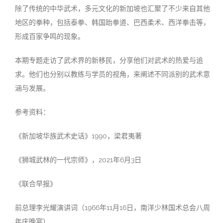
除了传统的中华武术，多元文化的新加坡也汇聚了不少来自其他
地区的拳种，包括泰拳、韩国跆拳道、巴西柔术、西洋拳击等，
形成百家争鸣的现象。
本期专题走访了武术界的新移民，分享他们对武术的热爱与追
求。他们也分别以教练与学员的视角，来阐述不同派别的武术意
涵与发展。
参考资料：
《新加坡华族武术史话》1990，梁君夷著
《狮城武林的一代宗师》，2021年6月3日
《联合早报》
前总理李光耀演讲词（1966年11月16日，
南洋少林国术总会八周
年庆晚宴）