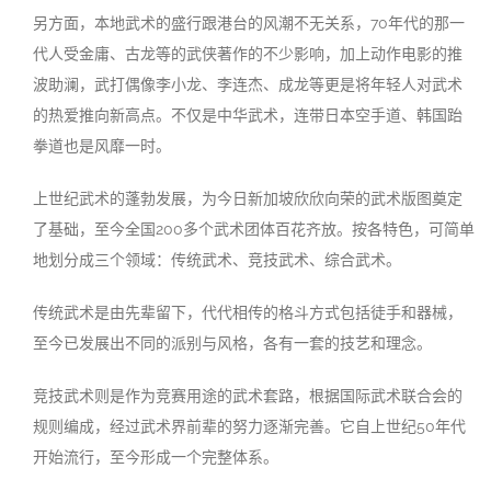
另方面，本地武术的盛行跟港台的风潮不无关系，70年代的那一
代人受金庸、古龙等的武侠著作的不少影响，加上动作电影的推
波助澜，武打偶像李小龙、李连杰、成龙等更是将年轻人对武术
的热爱推向新高点。不仅是中华武术，连带日本空手道、韩国跆
拳道也是风靡一时。
上世纪武术的蓬勃发展，为今日新加坡欣欣向荣的武术版图奠定
了基础，至今全国200多个武术团体百花齐放。按各特色，可简单
地划分成三个领域：传统武术、竞技武术、综合武术。
传统武术是由先辈留下，代代相传的格斗方式包括徒手和器械，
至今已发展出不同的派别与风格，各有一套的技艺和理念。
竞技武术则是作为竞赛用途的武术套路，根据国际武术联合会的
规则编成，经过武术界前辈的努力逐渐完善。它自上世纪50年代
开始流行，
至今形成一个完整体系。