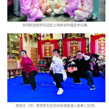
带领新加坡学员远赴上海参加中国武术比赛。
周悦文（中）带领学生在冈州会馆表演八极拳二仪顶。