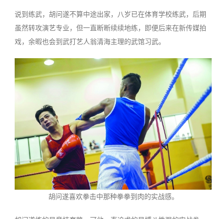
说到练武，胡问遂不算中途出家，八岁已在体育学校练武，后期
虽然转攻演艺专业，但一直断断续续地练，即便后来在新传媒拍
戏，余暇也会到武打艺人翁清海主理的武馆习武。
胡问遂喜欢拳击中那种拳拳到肉的实战感。