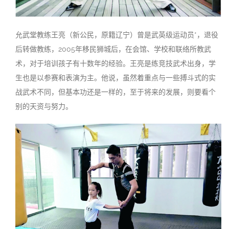
允武堂教练王亮（新公民，原籍辽宁）曾是武英级运动员*，退役
后转做教练，2005年移民狮城后，在会馆、学校和联络所教武
术，对于培训孩子有十数年的经验。王亮是练竞技武术出身，学
生也是以参赛和表演为主。他说，虽然着重点与一些搏斗式的实
战武术不同，但基本功还是一样的，至于将来的发展，则要看个
别的天资与努力。