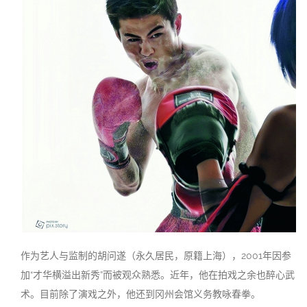
作为艺人与监制的胡问遂（永久居民，原籍上海），2001年因参
加“才华横溢出新秀”而被观众熟悉。近年，他在拍戏之余也醉心武
术。目前除了演戏之外，他还到冈州会馆义务教咏春拳。