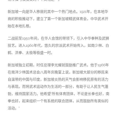
新加坡一向是华人移居的其中一个热门地点。1921年，在本地华
商的积极推动下，建立了第一个新加坡精武体育会，中华武术开
始在本地
扎根。
二战前至1950年间，在华人会馆的带领下，引入中华拳种及武狮
技艺。进入1960年代，悠久的宗派武术开始传入，如南少林、白
鹤、洪拳、太极等极盛一时。
新加坡独立初期，时任总理李光耀就鼓励推广武术。他于1966年
在南洋少林国术总会八周年庆晚宴上说，新加坡大部分的移民来
自温带的中国与印度，新加坡炎热的天气会影响移民原有的活力
与表现。而将武术运动作为生活的一部分，有助于让人民生气蓬
勃，维持国家活力。他希望“所有体育团体，不论是长拳也好，南
拳也好，起来组织一个有系统的联合团体，从而鼓励所有类似的
活动。”