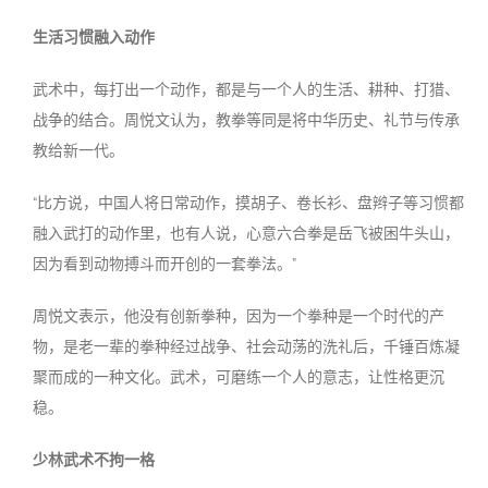
生活习惯融入动作
武术中，每打出一个动作，都是与一个人的生活、耕种、打猎、
战争的结合。周悦文认为，教拳等同是将中华历史、礼节与传承
教给新一代。
“比方说，中国人将日常动作，摸胡子、卷长衫、盘辫子等习惯都
融入武打的动作里，也有人说，心意六合拳是岳飞被困牛头山，
因为看到动物搏斗而开创的一套拳法。”
周悦文表示，他没有创新拳种，因为一个拳种是一个时代的产
物，是老一辈的拳种经过战争、社会动荡的洗礼后，千锤百炼凝
聚而成的一种文化。武术，可磨练一个人的意志，让性格更沉
稳。
少林武术不拘一格