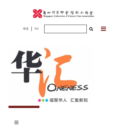
Skip
to
content
Search
中文
EN
for:
Toggle