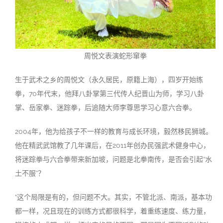
周悦文表演蛇形窜拳
生于武术之乡的周悦文（永久居民，原籍上海），四岁开始练
拳，70年代末，他拜八卦掌第三代传人纪晋山为师，学习八卦
掌、岳家拳、迷踪拳，后追随大师李尊思学习心意六合拳。
2004年，他为给孩子不一样的教育与成长环境，毅然移民狮城。
他在精武武馆教了几年课后，在2011年创办民强武术健身中心，
将迷踪拳与六合拳带来新加坡，问题是北拳南传，是否会引起“水
土不服”？
“这个局限是有的，但问题不大。其实，不管北派、南派，基本功
都一样，况且现在的训练方式都很科学，着重练速度、练力量，