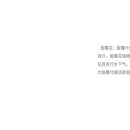
旋覆花：旋覆叶
皆升，旋覆花独降
花具有行水下气，
方旋覆代赭汤就是