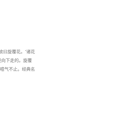
故曰旋覆花。“诸花
是向下走的。旋覆
噫气不止。经典名