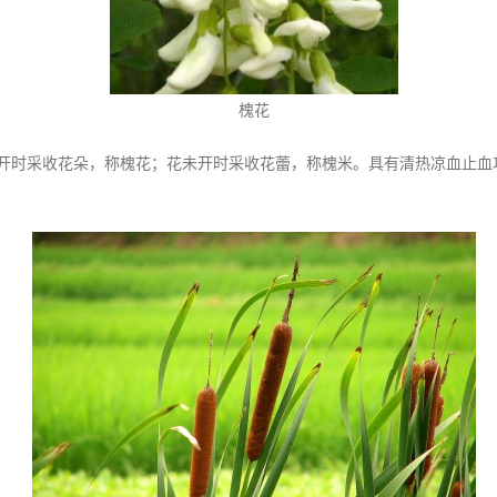
槐花
开时采收花朵，称槐花；花未开时采收花蕾，称槐米。具有清热凉血止血