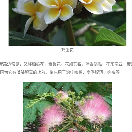
鸡蛋花
带路边常见，又称缅栀花，素馨花。花如其名，清香淡雅，在东南亚一带
因为它有润肺解毒的功效，临床用于治疗咳嗽、夏季腹泻、痢疾等。