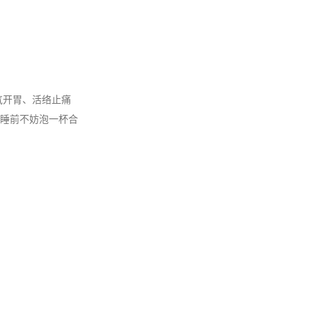
气开胃、活络止痛
睡前不妨泡一杯合