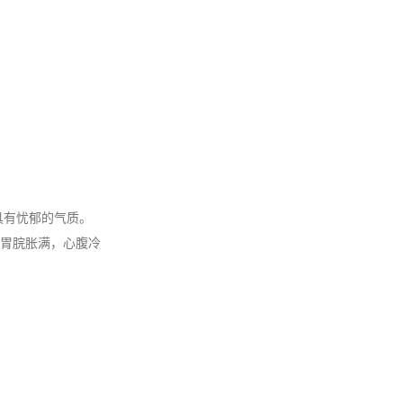
具有忧郁的气质。
胃脘胀满，心腹冷