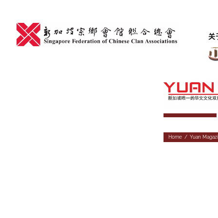
Skip
to
content
关
Home
/
Yuan Magaz