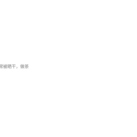
常被晒干，
做茶