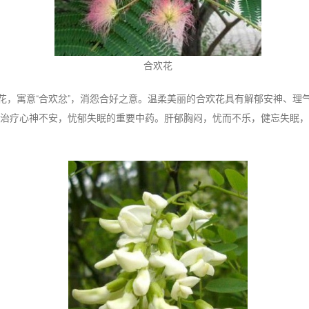
合欢花
花，寓意“合欢忿”，消怨合好之意。温柔美丽的合欢花具有解郁安神、理
治疗心神不安，忧郁失眠的重要中药。肝郁胸闷，忧而不乐，健忘失眠，