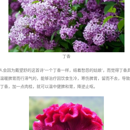
丁香
人会因为戴望舒的这首诗“一个丁香一样，结着愁怨的姑娘”，而觉得丁香
温暖脾胃而行滞气的，能够治疗因饮食生冷，寒伤脾胃，留而不去，导致
丁香，加一点肉桂，就可以温中健脾和胃，降逆止呕。