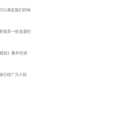
可以满足我们的味
更增添一些浪漫的
草纲目》素朴的浪
值已经广为人知