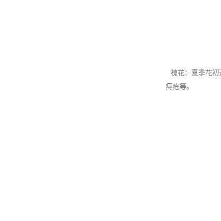
槐花：夏季花初
痔疮等。