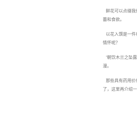
鲜花可以点缀我
蕾和食欲。
以花入馔是一件
情怀呢？
“朝饮木兰之坠
漫。
那些具有药用价
了，这里再介绍一