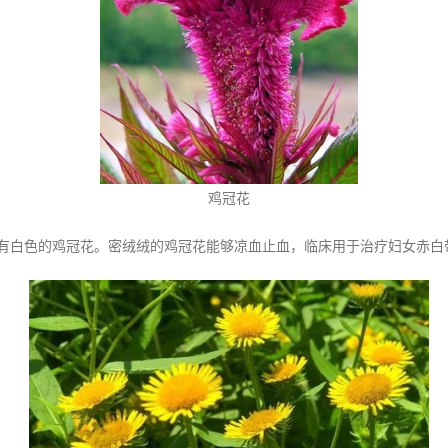
鸡冠花
有白色的鸡冠花。密绒绒的鸡冠花能够凉血止血，临床用于治疗妇女赤白