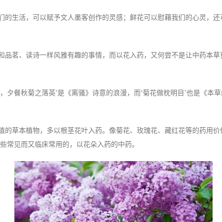
们的生活，可以赋予文人墨客创作的灵感；鲜花可以慰藉我们的心灵，还
和品茗、读诗一样风雅有趣的事情，而以花入药，又何尝不是让中药本草
露，夕餐秋菊之落英”是《离骚》诗意的浪漫，而“菊花做枕明目”也是《本
值的草本植物，多以根茎花叶入药。像菊花、玫瑰花、藏红花等的药用价
些常见而又临床常用的，以花朵入药的中药。