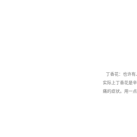
丁香花：也许有
实际上丁香花是辛
痛的症状。用一点