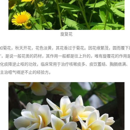
旋复花
如菊花，秋天开花，花色淡黄，其花香过于菊花。因花缘繁茂，圆而覆下
”，是说一般花类的药材，其作用一般都是往上升的，唯有旋覆花的作用
化痰降逆止呕的功效，临床常用于治疗咳嗽痰多、痰饮蓄结、胸膈痞满、
主治噫气嗝逆不止的经验方。