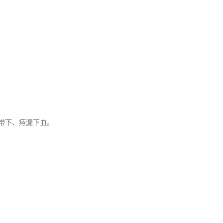
带下、痔漏下血。