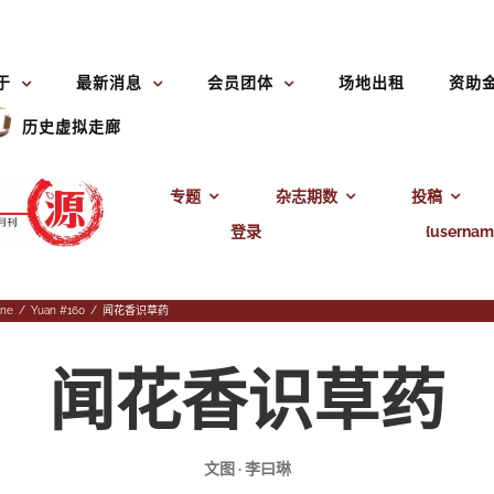
于
最新消息
会员团体
场地出租
资助
历史虚拟走廊
专题
杂志期数
投稿
登录
{usernam
ine
/
Yuan #160
/
闻花香识草药
闻花香识草药
文图 · 李曰琳