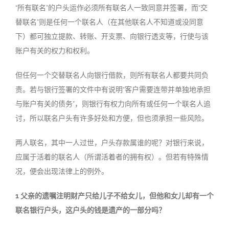
“所有联名”的户头运作必须所有联名人一致同意并签署，而“交
替联名”则是任何一个联名人（在其他联名人不知道或没同意
下）都可独立提款、转账、开支票、向银行透支等，行使与该
账户有关的权力和权利。
但任何一个交替联名人向银行借款，则所有联名人都要共同负
责。若与银行签署的文件中有说明“客户需要连带并单独地承担
与账户有关的债务”，则银行有权力向所有或任何一个联名人追
讨，所以联名户头有许多好处和方便，但也须承担一些风险。
两人联名，其中一人过世，户头存款属谁的呢？对银行来说，
应属于活着的联名人（所谓活着者的拥有权）。但若有特殊情
况，便会出现法律上的例外。
1 父亲的遗嘱注明财产只给儿子不给女儿，但他和女儿却有一个
联名银行户头，这户头的钱是遗产的一部分吗？