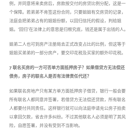
例，并同意将来卖房后，房款按交付的房贷比例分配，这是一
个保障。若弟弟不肯签这份合同，只要姐姐有交房贷的记录，
法庭会把弟弟占有的姐姐份额，以回归信托的假设，判给姐
姐。“回归”在法律上的意思是归根究底，钱还是属于出钱的人。
姐弟二人也可到房产注册局去正式改变占比的比例，但这等于
姐姐买弟弟的一部分房产，要交印花税及买家的额外印花税。
7 联名买房的一方可否单方面抵押房子？如果借贷方无法偿还
债务，房子的联名人是否有法律责任代还？
如果联名房地产只有某方单方面抵押房子借贷，银行一般会要
所有联名人都同意并签署，若借贷方无法偿还贷款，所有联名
人都要付共同责任。这样银行就可以向法庭申请充公房子拍卖
以拿回欠款，省去许多纠纷。不过其他联名人必须是明了其风
险，自愿签署，并没有受到不当影响。