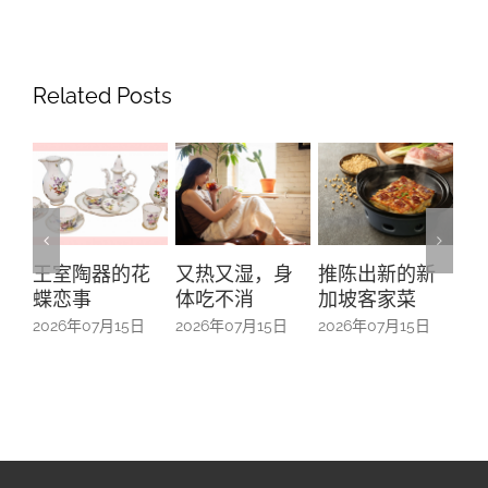
Related Posts
王室陶器的花
又热又湿，身
推陈出新的新
“
蝶恋事
体吃不消
加坡客家菜
之
来
2026年07月15日
2026年07月15日
2026年07月15日
扎
20