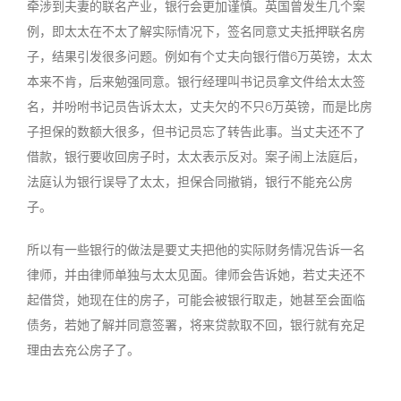
牵涉到夫妻的联名产业，银行会更加谨慎。英国曾发生几个案
例，即太太在不太了解实际情况下，签名同意丈夫抵押联名房
子，结果引发很多问题。例如有个丈夫向银行借6万英镑，太太
本来不肯，后来勉强同意。银行经理叫书记员拿文件给太太签
名，并吩咐书记员告诉太太，丈夫欠的不只6万英镑，而是比房
子担保的数额大很多，但书记员忘了转告此事。当丈夫还不了
借款，银行要收回房子时，太太表示反对。案子闹上法庭后，
法庭认为银行误导了太太，担保合同撤销，银行不能充公房
子。
所以有一些银行的做法是要丈夫把他的实际财务情况告诉一名
律师，并由律师单独与太太见面。律师会告诉她，若丈夫还不
起借贷，她现在住的房子，可能会被银行取走，她甚至会面临
债务，若她了解并同意签署，将来贷款取不回，银行就有充足
理由去充公房子了。