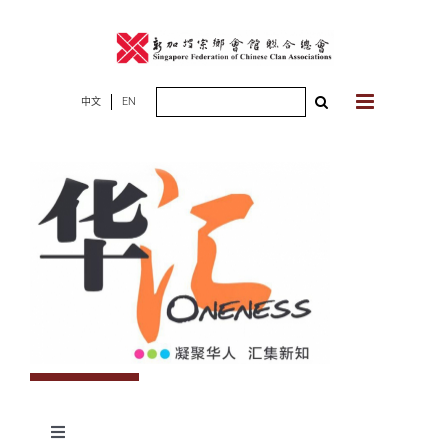
Skip
to
content
Search
中文
EN
for:
Toggle