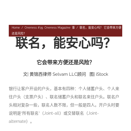
Navigation
专题
往期杂志
人
Home
/
Oneness #39
,
Oneness Magazine
,
事
/
联名，能安心吗？ 它会带来方便
还是风险？
投稿
联名，能安心吗？
事
往期杂志
关于我们
物
第56期
征稿启事
它会带来方便还是风险？
登录|退出
第55期
《华汇》杂志介绍
文| 黄锦西律师 Selvam LLC顾问 图| iStock
第54期
编委会
银行让客户开设的户头，基本有四种：个人储蓄户头、个人来
往户头（支票户头）、联名储蓄户头和联名来往户头。联名户
第53期
联系我们
头相对复杂一些，联名人数不限，但一般是四人。开户头时要
说明是“所有联名”（Joint-all）或交替联名（Joint-
第52期
alternate）。