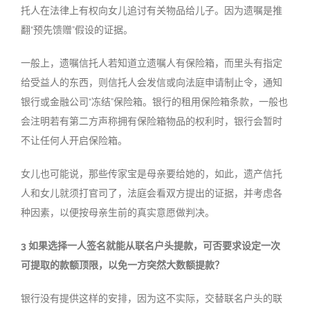
托人在法律上有权向女儿追讨有关物品给儿子。因为遗嘱是推
翻“预先馈赠”假设的证据。
一般上，遗嘱信托人若知道立遗嘱人有保险箱，而里头有指定
给受益人的东西，则信托人会发信或向法庭申请制止令，通知
银行或金融公司“冻结”保险箱。银行的租用保险箱条款，一般也
会注明若有第二方声称拥有保险箱物品的权利时，银行会暂时
不让任何人开启保险箱。
女儿也可能说，那些传家宝是母亲要给她的，如此，遗产信托
人和女儿就须打官司了，法庭会看双方提出的证据，并考虑各
种因素，以便按母亲生前的真实意愿做判决。
3 如果选择一人签名就能从联名户头提款，可否要求设定一次
可提取的款额顶限，以免一方突然大数额提款？
银行没有提供这样的安排，因为这不实际，交替联名户头的联