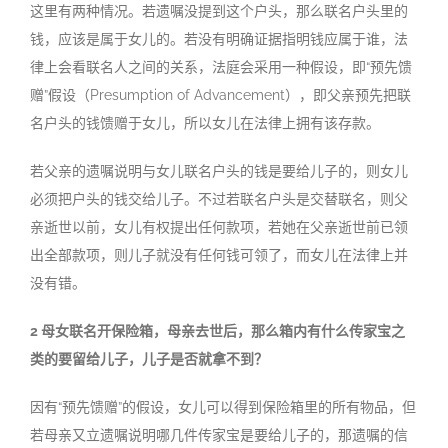
这里有两种情况。若遗嘱没提到这个户头，那么联名户头里的
钱，应该是属于女儿的。若没有明确证据指明钱应属于谁，法
律上会看联名人之间的关系，法庭会采用一种假设，即“预先馈
赠”假设（Presumption of Advancement），即父亲预先把联
名户头的钱馈赠于女儿，所以女儿在法律上拥有该存款。
若父亲的遗嘱说明与女儿联名户头的钱是要给儿子的，则女儿
必须把户头的钱交给儿子。不过若联名户头是交替联名，则父
亲逝世以前，女儿有权提出任何款项，若她在父亲逝世前已领
出全部款项，则儿子就没有任何钱可领了，而女儿在法律上并
没有错。
2 母女联名开保险箱，母亲去世后，那么箱内有什么传家宝之
类的要留给儿子，儿子是否就拿不到？
因有“预先馈赠”的假设，女儿可以得到保险箱里的所有物品，但
若母亲又立遗嘱说明哪几件传家宝是要给儿子的，那遗嘱的信