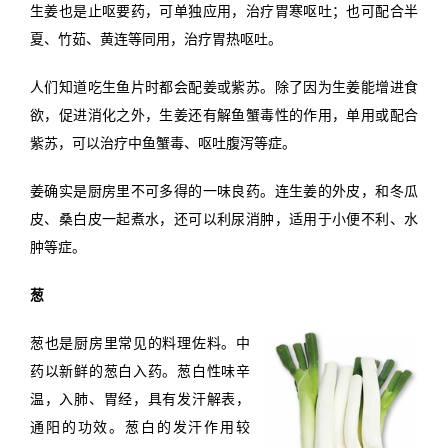
生姜也是止呕要药，可单独应用，治疗胃寒呕吐；也可配合半
夏、竹茹、黄连等同用，治疗胃热呕吐。
人们知道吃生鱼片时都会配姜或紫苏。除了因为生姜能增进食
欲，促进消化之外，生姜还有解鱼蟹毒性的作用，单用或配合
紫苏，可以治疗中鱼蟹毒、呕吐腹泻等症。
姜确实是厨房里不可多得的一味良药。连生姜的外皮，和冬瓜
皮、桑白皮一起煮水，还可以利尿消肿，适用于小便不利、水
肿等症。
葱
葱也是厨房里常见的料理佐料。中
药以新鲜的葱白入药。葱白性味辛
温，入肺、胃经，具有发汗解表，
通阳的功效。葱白的发汗作用较