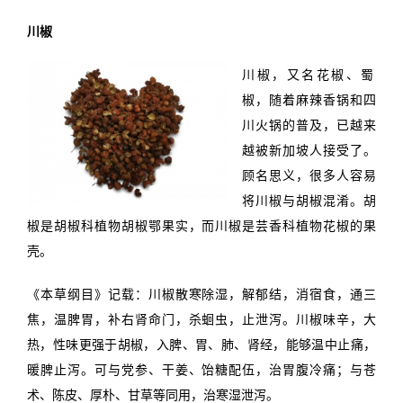
川椒
川椒，又名花椒、蜀
椒，随着麻辣香锅和四
川火锅的普及，已越来
越被新加坡人接受了。
顾名思义，很多人容易
将川椒与胡椒混淆。胡
椒是胡椒科植物胡椒鄂果实，而川椒是芸香科植物花椒的果
壳。
《本草纲目》记载：川椒散寒除湿，解郁结，消宿食，通三
焦，温脾胃，补右肾命门，杀蛔虫，止泄泻。川椒味辛，大
热，性味更强于胡椒，入脾、胃、肺、肾经，能够温中止痛，
暖脾止泻。可与党参、干姜、饴糖配伍，治胃腹冷痛；与苍
术、陈皮、厚朴、甘草等同用，治寒湿泄泻。