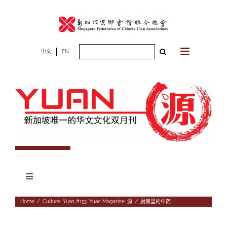
Skip
to
content
Search
中文
EN
for:
Toggle
Navigation
专题
Home
/
Culture
,
Yuan #155
,
Yuan Magazine
,
源
/
厨房里的中药
杂志期数
人物