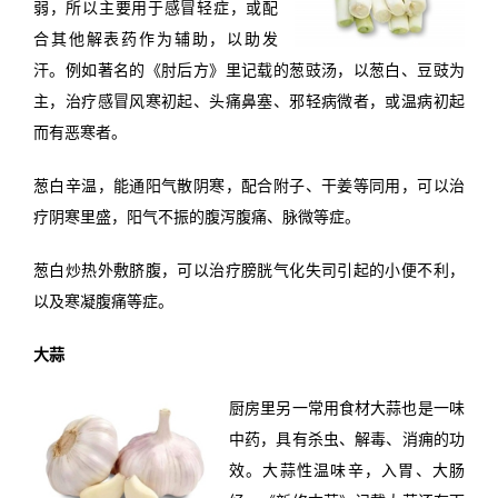
弱，所以主要用于感冒轻症，或配
合其他解表药作为辅助，以助发
汗。例如著名的《肘后方》里记载的葱豉汤，以葱白、豆豉为
主，治疗感冒风寒初起、头痛鼻塞、邪轻病微者，或温病初起
而有恶寒者。
葱白辛温，能通阳气散阴寒，配合附子、干姜等同用，可以治
疗阴寒里盛，阳气不振的腹泻腹痛、脉微等症。
葱白炒热外敷脐腹，可以治疗膀胱气化失司引起的小便不利，
以及寒凝腹痛等症。
大蒜
厨房里另一常用食材大蒜也是一味
中药，具有杀虫、解毒、消痈的功
效。大蒜性温味辛，入胃、大肠