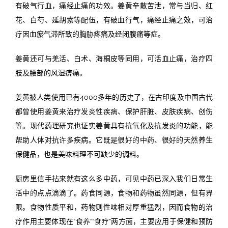
有破气行血，痛经止痛的功效。姜黄辛散苦泄，常与当归、红
花、白芍、延胡索等配伍，有破血行气，痛经止痛之效，可治
疗因血瘀气滞所致的胸胁疼痛及经闭腹痛等症。
姜黄还可与羌活、白术、海桐皮等同用，可活血止痛，治疗四
肢及腰部的风湿痹痛。
姜黄被人类使用已有4000多年的历史了，在古印度及中国古代
都曾使用姜黄来治疗发炎性疾病、保护肝脏、皮肤疾病、创伤
等。现代药理研究也证实姜黄具有抗氧化及抗发炎的功能，能
帮助人体对抗许多疾病。它既是很好的中药、很好的天然养生
保健品，也是美味料理不可缺少的调料。
厨房里信手拈来就有这么多中药，可见中药已深入我们日常生
活中的点点滴滴了。药食同源，食物和药物虽然同源，但有界
限。食物性质平和，药物则性味相对厚重猛烈，因而食物的治
疗作用主要体现在“食养”“食疗”两方面，主要应用于保健和预防