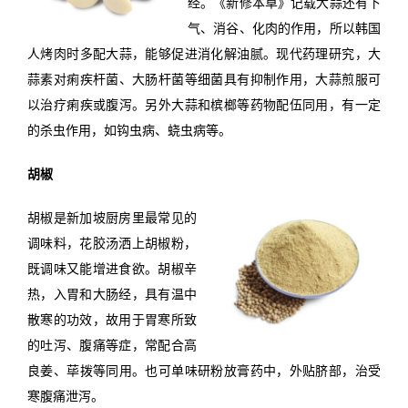
经。《新修本草》记载大蒜还有下
气、消谷、化肉的作用，所以韩国
人烤肉时多配大蒜，能够促进消化解油腻。现代药理研究，大
蒜素对痢疾杆菌、大肠杆菌等细菌具有抑制作用，大蒜煎服可
以治疗痢疾或腹泻。另外大蒜和槟榔等药物配伍同用，有一定
的杀虫作用，如钩虫病、蛲虫病等。
胡椒
胡椒是新加坡厨房里最常见的
调味料，花胶汤洒上胡椒粉，
既调味又能增进食欲。胡椒辛
热，入胃和大肠经，具有温中
散寒的功效，故用于胃寒所致
的吐泻、腹痛等症，常配合高
良姜、荜拨等同用。也可单味研粉放膏药中，外贴脐部，治受
寒腹痛泄泻。