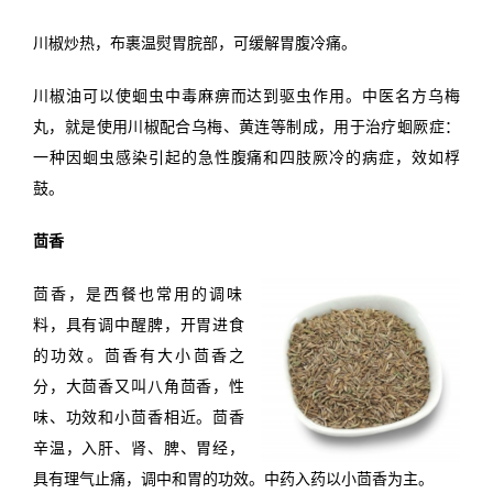
川椒炒热，布裹温熨胃脘部，可缓解胃腹冷痛。
川椒油可以使蛔虫中毒麻痹而达到驱虫作用。中医名方乌梅
丸，就是使用川椒配合乌梅、黄连等制成，用于治疗蛔厥症：
一种因蛔虫感染引起的急性腹痛和四肢厥冷的病症，效如桴
鼓。
茴香
茴香，是西餐也常用的调味
料，具有调中醒脾，开胃进食
的功效。茴香有大小茴香之
分，大茴香又叫八角茴香，性
味、功效和小茴香相近。茴香
辛温，入肝、肾、脾、胃经，
具有理气止痛，调中和胃的功效。中药入药以小茴香为主。