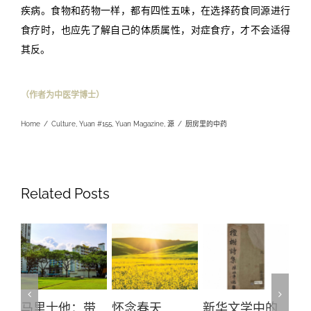
疾病。食物和药物一样，都有四性五味，在选择药食同源进行
食疗时，也应先了解自己的体质属性，对症食疗，才不会适得
其反。
（作者为中医学博士）
Home
/
Culture
,
Yuan #155
,
Yuan Magazine
,
源
/
厨房里的中药
Related Posts
马里士他：带
怀念春天
新华文学中的
螺