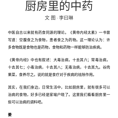
厨房里的中药
投稿
文化
往期杂志
文 图 · 李曰琳
关于我们
艺术
181期
征稿启事
中医自古以来就有药食同源的理论。《黄帝内经太素》一书曾
登录
历史
180期
“本土文学”栏目征稿
《源》杂志简介
写道：空腹食之为食物，患者食之为药物。这一理论认为：许
多食物既是食物也是药物，食物和药物一样能够防治疾病。
{username} | 退出
文学
179期
编委会
《黄帝内经》中也有叙述：大毒治病，十去其六；常毒治病，
178期
联系我们
十去其七；小毒治病，十去其八；无毒治病，十去其九。谷肉
果菜，食养尽之。说的就是食疗对于疾病的祛除作用。
177期
其实，在我们身边，日常生活中，比如厨房里，就有很多可以
治病的食物，好多已经是家喻户晓了。这里我们看看厨房里一
些可以治病的调料吧。
姜