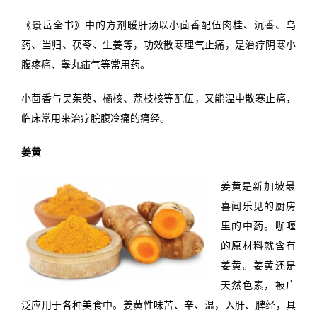
《景岳全书》中的方剂暖肝汤以小茴香配伍肉桂、沉香、乌
药、当归、茯苓、生姜等，功效散寒理气止痛，是治疗阴寒小
腹疼痛、睾丸疝气等常用药。
小茴香与吴茱萸、橘核、荔枝核等配伍，又能温中散寒止痛，
临床常用来治疗脘腹冷痛的痛经。
姜黄
姜黄是新加坡最
喜闻乐见的厨房
里的中药。咖喱
的原材料就含有
姜黄。姜黄还是
天然色素，被广
泛应用于各种美食中。姜黄性味苦、辛、温，入肝、脾经，具