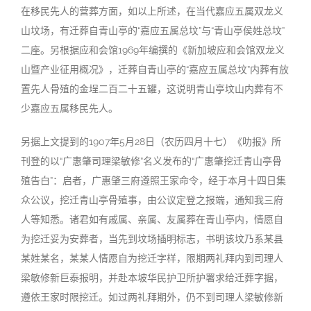
在移民先人的营葬方面，如以上所述，在当代嘉应五属双龙义
山坟场，有迁葬自青山亭的“嘉应五属总坟”与“青山亭侯姓总坟”
二座。另根据应和会馆1969年编撰的《新加坡应和会馆双龙义
山暨产业征用概况》，迁葬自青山亭的“嘉应五属总坟”内葬有放
置先人骨殖的金埕二百二十五罐，这说明青山亭坟山内葬有不
少嘉应五属移民先人。
另据上文提到的1907年5月28日（农历四月十七）《叻报》所
刊登的以“广惠肇司理梁敏修”名义发布的“广惠肇挖迁青山亭骨
殖告白”：启者，广惠肇三府遵照王家命令，经于本月十四日集
众公议，挖迁青山亭骨殖事，由公议定登之报端，通知我三府
人等知悉。诸君如有戚属、亲属、友属葬在青山亭内，情愿自
为挖迁妥为安葬者，当先到坟场插明标志，书明该坟乃系某县
某姓某名，某某人情愿自为挖迁字样，限期两礼拜内到司理人
梁敏修新巨泰报明，并赴本坡华民护卫所护署求给迁葬字据，
遵依王家时限挖迁。如过两礼拜期外，仍不到司理人梁敏修新