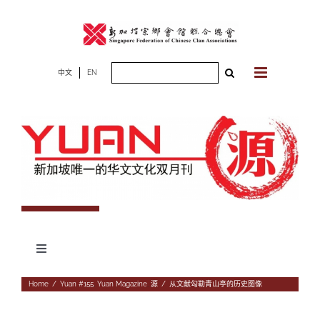
Skip
to
content
Search
中文
EN
for:
Toggle
Navigation
专题
Home
/
Yuan #155
,
Yuan Magazine
,
源
/
从文献勾勒青山亭的历史图像
杂志期数
人物