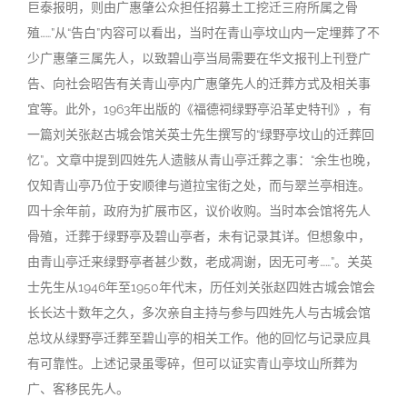
巨泰报明，则由广惠肇公众担任招募土工挖迁三府所属之骨
殖……”从“告白”内容可以看出，当时在青山亭坟山内一定埋葬了不
少广惠肇三属先人，以致碧山亭当局需要在华文报刊上刊登广
告、向社会昭告有关青山亭内广惠肇先人的迁葬方式及相关事
宜等。此外，1963年出版的《福德祠绿野亭沿革史特刊》，有
一篇刘关张赵古城会馆关英士先生撰写的“绿野亭坟山的迁葬回
忆”。文章中提到四姓先人遗骸从青山亭迁葬之事：“余生也晚，
仅知青山亭乃位于安顺律与道拉宝街之处，而与翠兰亭相连。
四十余年前，政府为扩展市区，议价收购。当时本会馆将先人
骨殖，迁葬于绿野亭及碧山亭者，未有记录其详。但想象中，
由青山亭迁来绿野亭者甚少数，老成凋谢，因无可考……”。关英
士先生从1946年至1950年代末，历任刘关张赵四姓古城会馆会
长长达十数年之久，多次亲自主持与参与四姓先人与古城会馆
总坟从绿野亭迁葬至碧山亭的相关工作。他的回忆与记录应具
有可靠性。上述记录虽零碎，但可以证实青山亭坟山所葬为
广、客移民先人。