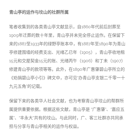
青山亭的运作与坟山的社群所属
笔者收集到的各类青山亭文献显示，自1860年代前后封葬至
1909年迁葬的数十年里，青山亭并未完全停止运作。在保留下
来的1887至1933年的绿野亭账本中，有1887年至1890年为青山
亭修建围墙的经费支出、光绪乙已年（1905），青山亭收地租
15元和交屋契金15元的账、光绪丙午（1906）和丁未（1907）
修建青山亭的款项等等。此外，在1890年广惠肇碧山亭所立的
《劝捐碧山亭小引》碑文中，亦可见“办青山亭支银二千零一十
九元五角”的记载。
保留下来的各类华人社会文献，也为考察青山亭坟山的帮群所
属提供重要依据。根据这些文献，青山亭是 “广惠肇”、“嘉应五
属”、“丰永大”共有的坟山。与此同时，广、客三社群亦共同承
担与分享与青山亭相关的运作与权益。