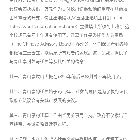
令迁移，以执行立法议会（Legislative Council）的决议案。
该议会表决拨出一万元作为支付挖出遗骸和他们重埋在其他坟
山所需要的开支，俾让出地段以为“直落亚逸填土计划（The
Telok Ayer Reclamation Scheme）提供填土所须的土壤”。这
个坟场已有四十年没有使用了。迁墓工作是委托华人参事局
（The Chinese Advisory Board）办理的，他们保证看到各项
都做得庄重合宜，以满足所有死者的家属。这一记载，提供了
与青山亭封葬与迁葬等及其相关的信息：
其一、青山亭坟山大概在1860年前后已经封葬不再使用了。
其二、青山亭的迁葬始于1907年。迁葬的原因是为了执行殖民
政府立法议会有关城市发展的决议。
其三、青山亭的迁葬工作由华民参事局主持。政府不仅拨出迁
葬经费，亦派员监督迁葬过程。
以上记载，也在其他华人社会文献中得到应证。如保留下来的