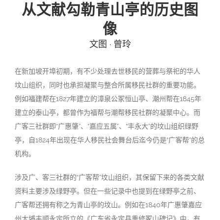
从文献勾勒青山亭的历史图
投稿
文化
往期杂志
像
文图 · 曾玲
关于我们
艺术
181期
征稿启事
登录
历史
180期
“本土文学”栏目征稿
《源》杂志简介
在新加坡开埠初期，有不少处理去世移民的营葬与祭祀的华人
坟山组织，同时也承担凝聚与整合所属移民社群的重要功能。
{username} | 退出
文学
179期
编委会
例如福建帮在1827年建立的漳泉公冢恒山亭、潮州帮在1845年
建立的泰山亭，都曾作为福帮与潮帮移民社群的凝聚中心。而
178期
联系我们
广客三社群即“广惠肇”、“嘉应五属”、“丰永大”的坟山组织绿野
亭，自1824年出现在华人移民社会舞台后迄今仍是“广客帮”的总
177期
机构。
涉及广、客三社群的“广客帮”坟山组织，其保留下来的各类文献
资料主要涉及绿野亭。但在一些记录中也提到在绿野亭之前、
广客帮还拥有称之为青山亭的坟山。例如在1840年广惠肇嘉应
州大埔丰顺永定所立的《广东省永定县重修冢山碑记》中，有