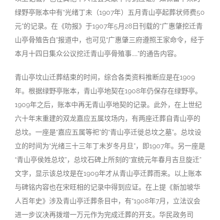
绿野亭账本中有“光绪丁未（1907年）五月青山亭起葬状师费50
元”的记录。在《叻报》于1907年5月28日刊载的“广惠肇挖迁青
山亭骨殖告白”报道中，也可见“广惠肇三府遵照王家命令，经于
本月十四日集众公议挖迁青山亭骨殖事……”的通告内容。
青山亭坟山迁葬结束的时间，综合各类资料推断应是在1909
年。根据绿野亭账本，青山亭地契在1908年仍保存在绿野亭。
1909年之后，账本中再无青山亭地契的记录。此外，在上世纪
六十年末重建的双龙嘉应五属坟场内，有两座迁葬自青山亭的
总坟。一座是“嘉应五属等祀”的“青山亭迁徙总坟之墓”。总坟设
立的时间为“光绪三十三年丁未岁冬月旦”，即1907年。另一座是
“青山亭侯姓总坟”，总坟石碑上所刻的“宣统元年春月吉旦旋迁”
文字，显示该总坟是在1909年才从青山亭迁葬而来。以上账本
与碑铭内容也在宋旺相的记录中得到应证。在上提《新加坡华
人百年史》涉及青山亭迁葬条目中，有“1908年7月，立法议会
进一步议决再拨增一万元作为完成迁葬的开支。华民政务司