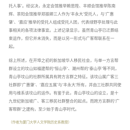
托人事”。经议决，永定会馆推举赖思陞、丰顺会馆推举陈南
辉、茶阳会馆推举郑振卿三人作为“丰永大”受托人，与“广惠
肇”、“嘉应”推举的受托人组成受托人团，代表绿野亭处理与此
事相关的各项法律事宜。上述记录显示，虽然青山亭已迁葬结
束运作，但它并未消失，而是以另一形式与广客帮联系在一
起。
综上所述，在开埠之初的新加坡华人移民社会，与单一方言帮
群设立的坟山如福建帮的“恒山亭”、潮州帮的“泰山亭”等不同，
青山亭坟山的社群所属具有跨方言群之特征。该坟山属广客三
社群即“广惠肇”、“嘉应五属”与“丰永大”所有，并由三社群共同使
用与维系该坟山的运作。有鉴于此，青山亭坟山的设立，是十
九世纪新加坡广、客三移民社群整合的起点。而跨方言群的“广
客帮群”之建构，至少始于青山亭时代。
（作者为厦门大学人文学院历史系教授）