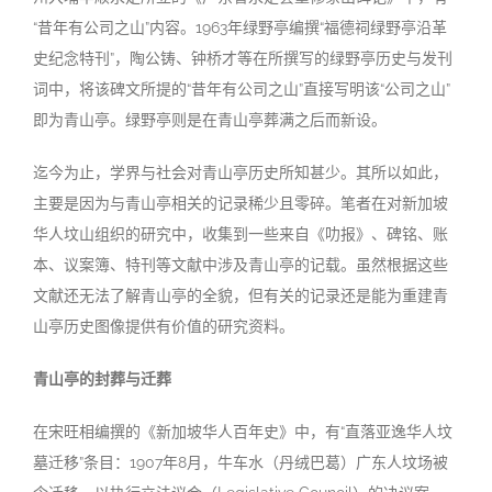
“昔年有公司之山”内容。1963年绿野亭编撰“福德祠绿野亭沿革
史纪念特刊”，陶公铸、钟桥才等在所撰写的绿野亭历史与发刊
词中，将该碑文所提的“昔年有公司之山”直接写明该“公司之山”
即为青山亭。绿野亭则是在青山亭葬满之后而新设。
迄今为止，学界与社会对青山亭历史所知甚少。其所以如此，
主要是因为与青山亭相关的记录稀少且零碎。笔者在对新加坡
华人坟山组织的研究中，收集到一些来自《叻报》、碑铭、账
本、议案簿、特刊等文献中涉及青山亭的记载。虽然根据这些
文献还无法了解青山亭的全貌，但有关的记录还是能为重建青
山亭历史图像提供有价值的研究资料。
青山亭的封葬与迁葬
在宋旺相编撰的《新加坡华人百年史》中，有“直落亚逸华人坟
墓迁移”条目：1907年8月，牛车水（丹绒巴葛）广东人坟场被