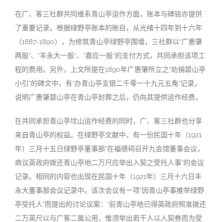
在广、客三社群共同维系青山亭运作方面，账本与碑铭亦提供
了重要记录。根据绿野亭账本的账目，从光绪十四年到十六年
（1887-1890），为修筑青山亭绿野亭围墙，三社群以“广惠肇
两股”、“丰永大一股”、“嘉应一股”的支付方式，共同承担该项工
程的费用。另外，上文所提在1890年广惠肇所立之“劝捐碧山亭
小引”的碑文中，有“办青山亭支银二千零一十九元五角”记录，
说明广惠肇碧山亭在青山亭封葬之后，仍向其提供运作经费。
在共同承担青山亭坟山运作经费的同时，广、客三社群也分享
来自青山亭的权益。在绿野亭文献中，有一份民国十年（1921
年）三月十五日绿野亭董事部“在福德祠召开九会馆董事会议，
商议英政府拨还青山亭地二万尺应举出入契之受托人事”的会议
记录。相同的内容也出现在民国十年（1921年）三月十六日丰
永大董事部会议记录中。该次会议有一项“因青山亭事推举绿野
亭受托人”而提出的讨论议案：“前青山亭地已得英政府照准拨还
二万英尺以与广客二属公用，惟须举出若干人以入契券而为受