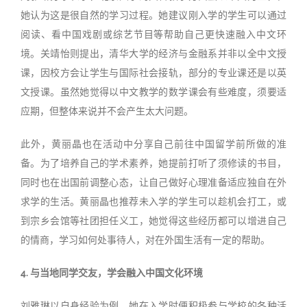
她认为这是很自然的学习过程。她建议刚入学的学生可以通过
阅读、看中国戏剧或综艺节目等帮助自己更快速融入中文环
境。关靖怡则提出，清华大学的经济与金融系并非以全中文授
课，因校方会让学生与国际社会接轨，部分的专业课还是以英
文授课。虽然她觉得以中文教学的数学课会有些难度，须要适
应期，但整体来说并不会产生太大问题。
此外，黄丽晶也在活动中分享自己前往中国留学前所做的准
备。为了培养自己的学术素养，她提前打听了须修读的书目，
同时也在出国前调整心态，让自己做好心理准备适应独自在外
求学的生活。黄丽晶也推荐未入学的学生可以趁机会打工，或
到宗乡会馆等社团担任义工，她觉得这些经历都可以增进自己
的情商，学习如何处事待人，对在外国生活有一定的帮助。
4. 与当地同学交友，学会融入中国文化环境
刘雅琳以自身经验为例，她在入学时便积极参与学校的各种活