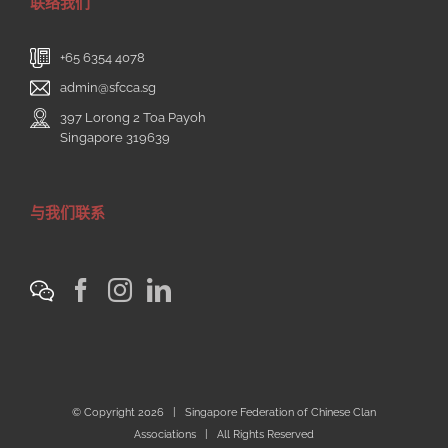
联络我们
+65 6354 4078
admin@sfcca.sg
397 Lorong 2 Toa Payoh
Singapore 319639
与我们联系
© Copyright
2026 | Singapore Federation of Chinese Clan
Associations | All Rights Reserved