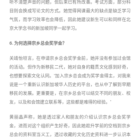
听不清楚声音的问题，但后来已有所改善。考试方面，部分科
目则会换成写论文的方式。她觉得网课最大的缺点是缺乏学习
气氛，而学习效率也会降低，因此她建议新生可以和同样在北
京大学念书的新加坡同学一起学习。
6. 为何选择宗乡总会奖学金？
关靖怡坦言，在申请宗乡总会奖学金前，她并没有参加过会馆
的活动。但作为新移民二代，她对自身的籍贯文化感到好奇，
也想要探索文化认同。“加入宗乡总会成为奖学金得主，对我来
说是一个重新认识新加坡华人历史的平台，也从中了解到早期
移民的发展。更重要是，在宗乡总会可以结交不同的朋友、校
友，以及和会馆建立联系等，这些都是难得的经验。”
黄丽晶声称，她是透过家人和朋友的介绍认识宗乡总会奖学
金，进而对这个组织产生好奇，因此她趁升学前的空档到宗乡
总会的资料室当义工，透过收藏的文化历史资料进一步认识本