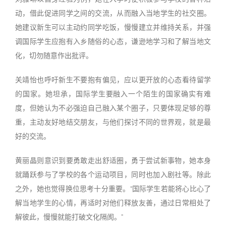
动，借此促进同学之间的交流，从而融入当地学生的社交圈。
她建议新生可以主动约同学吃饭，慢慢建立并维持关系，并强
调国际学生应抱有入乡随俗的心态，谦逊地学习和了解当地文
化，切勿随意作出批评。
关靖怡也呼吁新生不要抱有偏见，应以更开放的心态看待留学
的国家。她坦承，国际学生要融入一个陌生的国家确实有难
度，但她认为不必强迫自己融入某个圈子，只要体现足够的尊
重，主动友好地结交朋友，与他们探讨不同的世界观，就是最
好的交流。
黄丽晶则意识到要勇敢走出舒适圈，勇于尝试新事物，她本身
就踊跃参与了学校的各个运动项目，同时也加入剧社等。除此
之外，她也觉得换位思考十分重要。“国际学生若能将心比心了
解当地学生的心情，再适时对他们释放友善，通过日常相处了
解彼此，慢慢就能打破文化隔阂。”