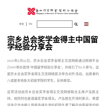
Skip
to
content
Search
中文
EN
for:
宗乡总会奖学金得主中国留
学经验分享会
2021年5月15日，宗乡总会奖学金得主交流网络通过网络平台
Zoom举办首场“中国留学经验分享会“，共吸引了60人参与，这
是宗乡总会奖学金得主交流网络首次举办对外活动，出席者约
八成是本地各大初级学院的学生，反响甚佳。
这项活动由宗乡总会奖学金得主交流网络联合主席卢泓胜主
持，他同时也是首届奖学金得主。卢泓胜在开场时表示，希望
这场交流会能让即将选择升学的初院生更了解在中国留学的经