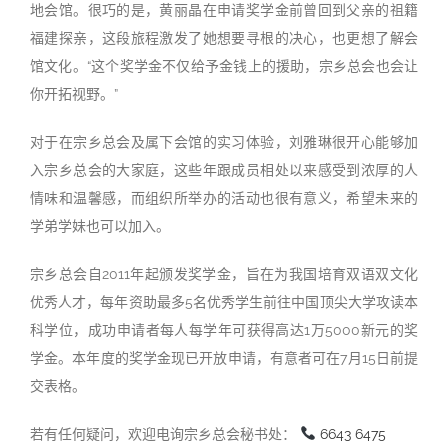
地会馆。很巧的是，黄丽晶在申请奖学金前曾回到父亲的祖籍
福建探亲，这段旅程激发了她想要寻根的决心，也更想了解会
馆文化。“这个奖学金不仅给予金钱上的援助，宗乡总会也会让
你开拓视野。”
对于在宗乡总会及属下会馆的实习体验，刘雅琳很开心能够加
入宗乡总会的大家庭，这些年跟成员相处以来感受到浓厚的人
情味和温馨感，而组织所举办的活动也很有意义，希望未来的
学弟学妹也可以加入。
宗乡总会自2011年起颁发奖学金，旨在为我国培育双语双文化
优秀人才，每年资助最多5名优秀学生前往中国顶尖大学攻读本
科学位，成功申请者每人每学年可获得高达1万5000新元的奖
学金。本年度的奖学金现已开放申请，有意者可在7月15日前提
交表格。
若有任何疑问，欢迎电询宗乡总会秘书处：
6643 6475