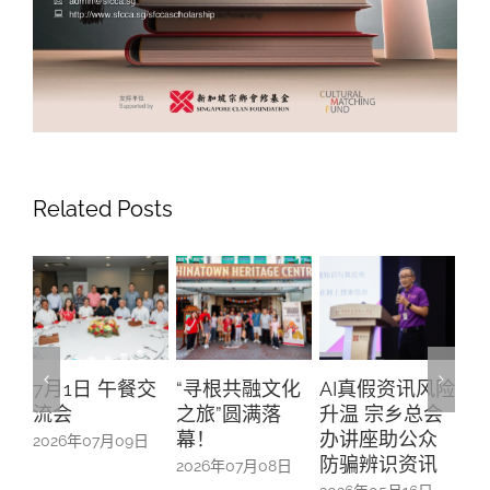
Related Posts
月1日 午餐交
“寻根共融文化
AI真假资讯风险
活动管理
会
之旅”圆满落
升温 宗乡总会
交媒体运
幕！
办讲座助公众
26年07月09日
2026年03月
防骗辨识资讯
2026年07月08日