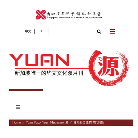
Skip
to
content
Search
中文
EN
for:
Toggle
Navigation
专题
Home
/
Yuan #150
,
Yuan Magazine
,
源
/
合洛路周遭的时代剪影
杂志期数
人物