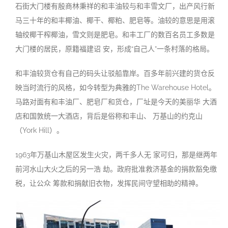
石街大门楼有殷商林秉祥的和丰油较与和丰雪文厂，出产风行新
马三十年
的
和丰椰油、椰干、椰粕、肥皂等。油较的意思是用滚
轴绞椰干榨椰油，雪文则是肥皂。和丰工厂的数百名员工多数是
大门楼的居民，原籍福建诏 安，形成“自己人”一条村落的格局
。
和丰油较货仓有自己的码头让驳船靠岸。百多年前兴建的货仓反
映当时流行的风格，如今转型为典雅的The Warehouse Hotel。
马路对面有和丰油厂、肥皂厂和货仓，厂址是今天的美丽华 大酒
店和国敦统一大酒店，背后是俗称和丰山、 万基山的约克山
（York Hill）。
1963年万基山木屋区发生火灾，两千多人无 家可归，那是继两年
前河水山大火之后的另一浩 劫。政府批准救济基金的捐款豁免缴
税，让公众 筹款和捐献旧衣物，发挥民间守望相助的精神
。