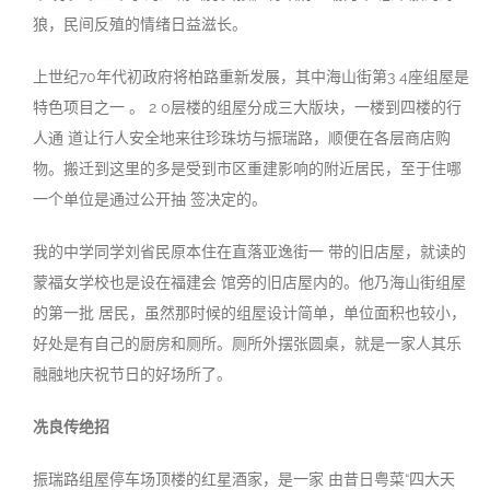
狼，民间反殖的情绪日益滋长
。
上世纪70年代初政府将柏路重新发展，其中海山街第3 4座组屋是
特色项目之一 。 2 0层楼的组屋分成三大版块，一楼到四楼的行
人通 道让行人安全地来往珍珠坊与振瑞路，顺便在各层商店购
物。搬迁到这里的多是受到市区重建影响的附近居民，至于住哪
一个单位是通过公开抽 签决定的
。
我的中学同学刘省民原本住在直落亚逸街一 带的旧店屋，就读的
蒙福女学校也是设在福建会 馆旁的旧店屋内的。他乃海山街组屋
的第一批 居民，虽然那时候的组屋设计简单，单位面积也较小，
好处是有自己的厨房和厕所。厕所外摆张圆桌，就是一家人其乐
融融地庆祝节日的好场所了
。
冼良传绝
招
振瑞路组屋停车场顶楼的红星酒家，是一家 由昔日粤菜“四大天