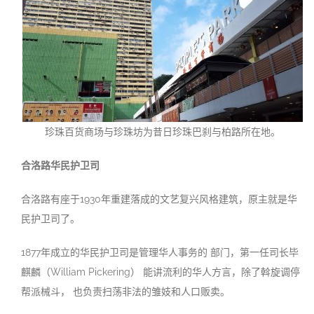
珍珠百货商场与珍珠坊为昔日珍珠巴刹与柏路所在地。
合洛路华民护卫
司
合洛路有座于1930年重建落成的文艺复兴风格建筑，原主就是华
民护卫司了。
1877年成立的华民护卫司是管理华人事务的 部门，第一任司长毕
麒麟（William Pickering） 能讲流利的华人方言，除了斡旋调停
帮派械斗， 也负责扫荡非法的雏妓和人口贩卖。