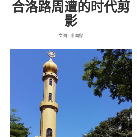
合洛路周遭的时代剪
投稿
文化
往期杂志
影
关于我们
艺术
181期
征稿启事
文图 · 李国樑
登录
历史
180期
“本土文学”栏目征稿
《源》杂志简介
{username} | 退出
文学
179期
编委会
178期
联系我们
177期