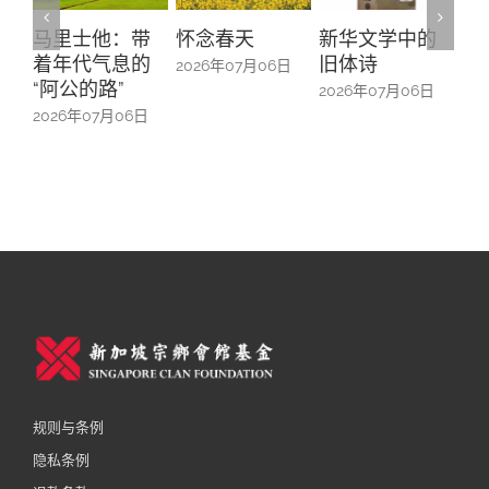
怀念春天
新华文学中的
螺钿留芳：碧
Yu
旧体诗
山亭贺仪镜框
Ma
2026年07月06日
中的百业记忆
#1
2026年07月06日
2026年07月06日
20
规则与条例
隐私条例