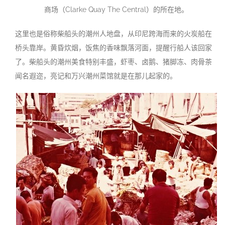
商场（Clarke Quay The Central）的所在地。
这里也是俗称柴船头的潮州人地盘，从印尼跨海而来的火炭船在
桥头靠岸。黄昏炊烟，饭焦的香味飘落河面，提醒行船人该回家
了。柴船头的潮州美食特别丰盛，虾枣、卤鹅、猪脚冻、肉骨茶
闻名遐迩，亮记和万兴潮州菜馆就是在那儿起家的
。