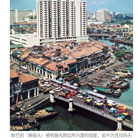
新巴刹（柴船头）被祝融光顾后所兴建的组屋，如今为克拉码头