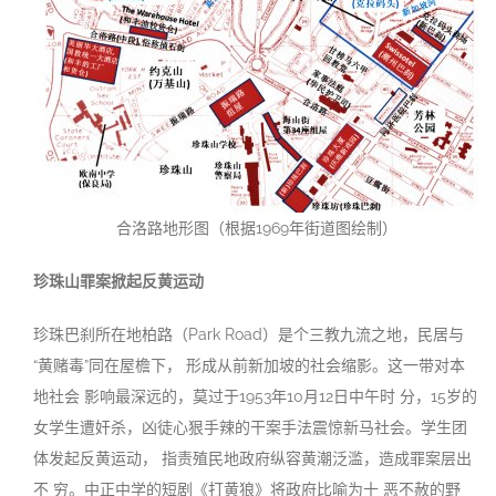
合洛路地形图（根据1969年街道图绘制）
珍珠山罪案掀起反黄运
动
珍珠巴刹所在地柏路（Park Road）是个三教九流之地，民居与
“黄赌毒”同在屋檐下， 形成从前新加坡的社会缩影。这一带对本
地社会 影响最深远的，莫过于1953年10月12日中午时 分，15岁的
女学生遭奸杀，凶徒心狠手辣的干案手法震惊新马社会。学生团
体发起反黄运动， 指责殖民地政府纵容黄潮泛滥，造成罪案层出
不 穷。中正中学的短剧《打黄狼》将政府比喻为十 恶不赦的野