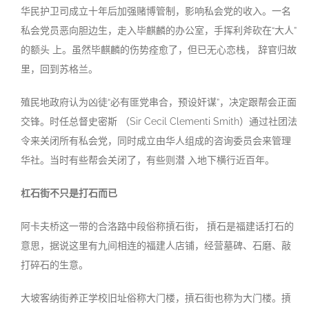
华民护卫司成立十年后加强赌博管制，影响私会党的收入。一名
私会党员恶向胆边生，走入毕麒麟的办公室，手挥利斧砍在“大人”
的额头 上。虽然毕麒麟的伤势痊愈了，但已无心恋栈， 辞官归故
里，回到苏格兰。
殖民地政府认为凶徒“必有匪党串合，预设奸谋”，决定跟帮会正面
交锋。时任总督史密斯 （Sir Cecil Clementi Smith）通过社团法
令来关闭所有私会党，同时成立由华人组成的咨询委员会来管理
华社。当时有些帮会关闭了，有些则潜 入地下横行近百年
。
杠石街不只是打石而
已
阿卡夫桥这一带的合洛路中段俗称摃石街， 摃石是福建话打石的
意思，据说这里有九间相连的福建人店铺，经营墓碑、石磨、敲
打碎石的生意
。
大坡客纳街养正学校旧址俗称大门楼，摃石街也称为大门楼。摃