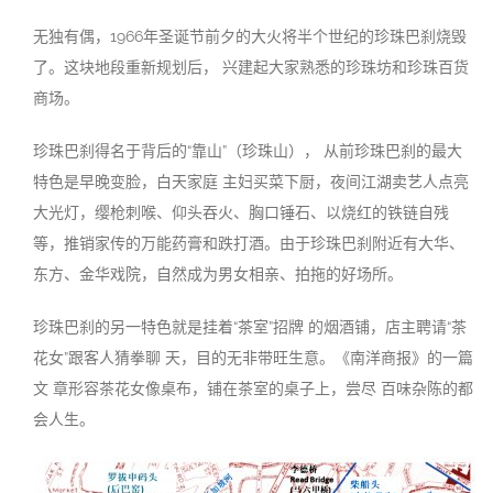
无独有偶，1966年圣诞节前夕的大火将半个世纪的珍珠巴刹烧毁
了。这块地段重新规划后， 兴建起大家熟悉的珍珠坊和珍珠百货
商场
。
珍珠巴刹得名于背后的“靠山”（珍珠山）， 从前珍珠巴刹的最大
特色是早晚变脸，白天家庭 主妇买菜下厨，夜间江湖卖艺人点亮
大光灯，缨枪刺喉、仰头吞火、胸口锤石、以烧红的铁链自残
等，推销家传的万能药膏和跌打酒。由于珍珠巴刹附近有大华、
东方、金华戏院，自然成为男女相亲、拍拖的好场所
。
珍珠巴刹的另一特色就是挂着“茶室”招牌 的烟酒铺，店主聘请“茶
花女”跟客人猜拳聊 天，目的无非带旺生意。《南洋商报》的一篇
文 章形容茶花女像桌布，铺在茶室的桌子上，尝尽 百味杂陈的都
会人生。