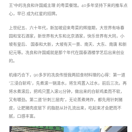
王”中的冼良和许国威主理 的粤菜餐馆。40多年坚持下来的推车点
心，早已 成为红星的招牌
。
上世纪五、六十年代，新加坡迎来粤菜的辉煌期，大世界有咏春
园和宝石酒家，新世界有大东和北京酒家，快乐世界有大同，小
坡有皇后、 国泰和大新，大坡有天一景、南天、大东、南唐 和新
纪元等。冼良和许国威就是那个年代在国泰酒楼学艺后出来创业
的
。
机缘巧合下，90多岁的冼良传授我两招食材料理的心得：第一道
“三浸白斩鸡”，先煮滚一锅清水，将生鸡置入过水，前后三次。再
将水
煮
滚后，把鸡只置入滚15分钟，做出来的白斩鸡柔而不软，
又有嚼劲。第二道“针刺三层肉”，无论蒸煮烤炸，都先用针刺猪
皮，让肥猪肉皮层下 的脂肪从针孔流出来，吃起来才会肥而不
腻，口感丰富
。