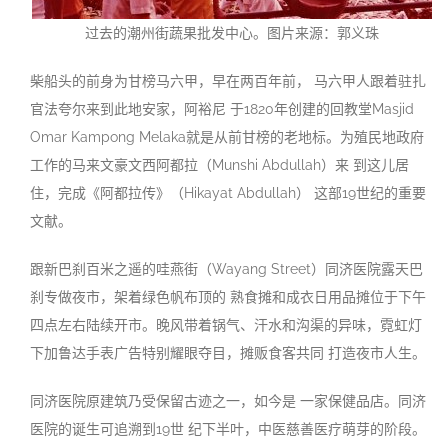
过去的潮州街蔬果批发中心。图片来源：郭义珠
柴船头的前身为甘榜马六甲，早在两百年前， 马六甲人跟着驻扎
官法夸尔来到此地安家，阿裕尼 于1820年创建的回教堂Masjid
Omar Kampong Melaka就是从前甘榜的老地标。为殖民地政府
工
作的马来文豪文西阿都拉（Munshi Abdullah）来 到这儿居
住，完成《阿都拉传》（Hikayat Abdullah） 这部19世纪的重要
文献
。
跟新巴刹百米之遥的哇燕街（Wayang Street
）
同济医院露天巴
刹专做夜市，架着绿色帆布顶的 熟食摊和成衣日用品摊位于下午
四点左右陆续开市。晚风带着锅气、汗水和沟渠的异味，霓虹灯
下加鲁达手表广告特别耀眼夺目，摊贩食客共同 打造夜市人生
。
同济医院原建筑乃受保留古迹之一，如今是 一家保健品店。同济
医院的诞生可追溯到19世 纪下半叶，中医慈善医疗萌芽的阶段。