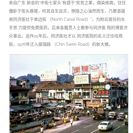
来自广东 新会的“中街七家头”有感于“贫苦之辈，偶
染
疾病，往往
僵卧于街头巷尾，听其自生自灭，恻隐之心油然而生，乃聚首磋
商同济医社于单边街 （North Canal Road）”，为附近居住的水
手苦 力提供免费医药，后来各籍贯人士都参与同济医 院的博爱济
众事业。运作25年后，同济医社才以 同济医院的名义迁往哇燕
街，1976年迁入振瑞路 （Chin Swee Road）的新大楼
。