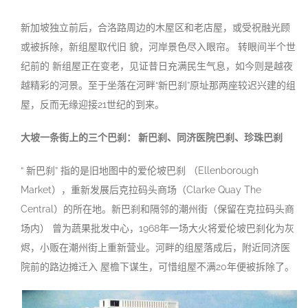
新加坡独立前后，合洛路周边的木屋区和老店屋，或受祝融光顾
或被拆除，新组屋取代旧 貌，河岸景色尽入眼帘。 转眼间半个世
纪前的 新组屋正在变老，见证昔日充满民生气息，如今则是越夜
越精彩的河景。至于坐落在河畔“新巴刹”原址那两座较迟兴建的组
屋，反而无缘迎接21世纪的到来
。
大坡一条街上的三个巴刹： 新巴刹、同济医院巴刹、珍珠巴
刹
“ 新巴刹” 指的是旧地图中的爱伦坡巴刹 （Ellenborough
Market），重新发展后克拉码头商场（Clarke Quay The
Central）的所在地。新巴刹和隔邻的潮州街（保留在克拉码头商
场内） 曾为蔬果批发中心，1968年一场大火将爱伦坡巴刹化为灰
烬，小贩在潮州街上重新营业。河畔的组屋落成后，附近同济医
院前的路边摊迁入 屋檐下谋生，可惜组屋不满20年便被拆除了。