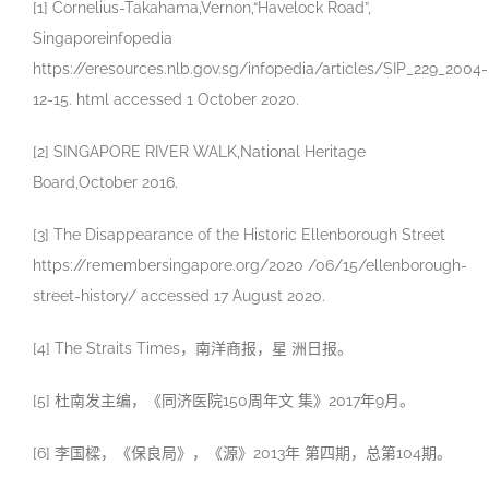
[1] Cornelius-Takahama,Vernon,“Havelock Road”,
Singaporeinfopedia
https://eresources.nlb.gov.sg/infopedia/articles/SIP_229_2004-
12-15. html accessed 1 October 2020.
[2] SINGAPORE RIVER WALK,National Heritage
Board,October 2016.
[3] The Disappearance of the Historic Ellenborough Street
https://remembersingapore.org/2020 /06/15/ellenborough-
street-history/ accessed 17 August 2020.
[4] The Straits Times，南洋商报，星 洲日报。
[5] 杜南发主编，《同济医院150周年文 集》2017年9月。
[6] 李国樑，《保良局》，《源》2013年 第四期，总第104期。