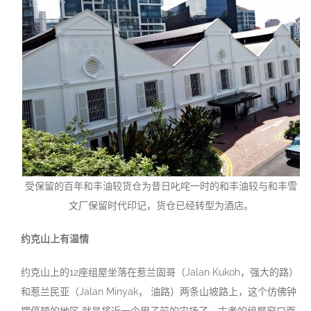
受保留的百年和丰油较货仓为昔日叱咤一时的和丰油较与和丰雪
文厂保留时代印记，货仓已经转型为酒店。
约克山上有温
情
约克山上的12座组屋坐落在惹兰固哥（Jalan Kukoh，强大的路）
和惹兰民亚（Jalan Minyak， 油路）两条山坡路上，这个仿佛钟