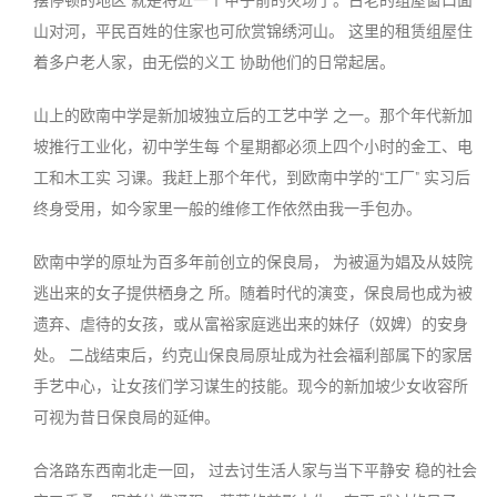
摆停顿的地区 就是将近一个甲子前的灾场了。古老的组屋窗口面
山对河，平民百姓的住家也可欣赏锦绣河山。 这里的租赁组屋住
着多户老人家，由无偿的义工 协助他们的日常起居。
山上的欧南中学是新加坡独立后的工艺中学 之一。那个年代新加
坡推行工业化，初中学生每 个星期都必须上四个小时的金工、电
工和木工实 习课。我赶上那个年代，到欧南中学的“工厂” 实习后
终身受用，如今家里一般的维修工作依然由我一手包办
。
欧南中学的原址为百多年前创立的保良局， 为被逼为娼及从妓院
逃出来的女子提供栖身之 所。随着时代的演变，保良局也成为被
遗弃、
虐
待的女孩，或从富裕家庭逃出来的妹仔（奴婢）的安身
处。 二战结束后，约克山保良局原址成为社会福利部属下的家居
手艺中心，让女孩们学习谋生的技能。现今的新加坡少女收容所
可视为昔日保良局的延伸
。
合洛路东西南北走一回， 过去讨生活人家与当下平静安 稳的社会