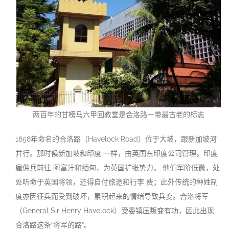
两百年的甘榜马六甲回教堂是合洛路一带最古老的标志
1858年命名的合洛路（Havelock Road）位于大坡，跟新加坡河
并行。那时候新加坡和印度 一样，由英国东印度公司管理。印度
雇佣兵前往 阿富汗和缅甸，为英国扩张势力。 他们军阶低微，处
处听命于英国将领，还得自付旅途和行李 费；此外传统的种姓制
度亦因征兵而受到破坏，累积起来的情绪导致兵变。合洛将军
（General Sir Henry Havelock）受委镇压叛变有功，因此出现
合洛路这条“将军的路”。