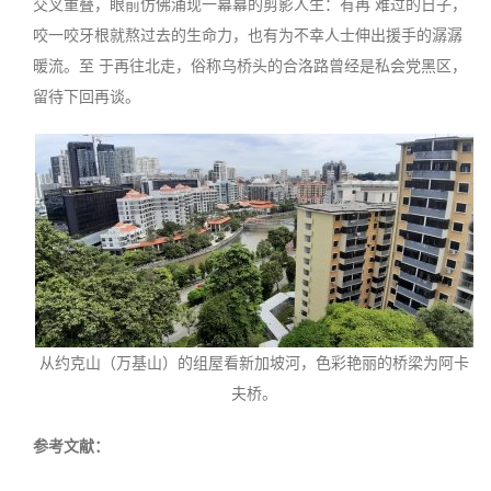
交叉重叠，眼前仿佛涌现一幕幕的剪影人生：有再 难过的日子，
咬一咬牙根就熬过去的生命力，也有为不幸人士伸出援手的潺潺
暖流。至 于再往北走，俗称乌桥头的合洛路曾经是私会党黑区，
留待下回再谈
。
从约克山（万基山）的组屋看新加坡河，色彩艳丽的桥梁为阿卡
夫桥。
参考文献
：