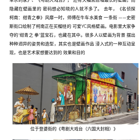
隐藏在壁画里的 密码想必知晓的人就不多了。 去年，《名侦探
柯南：绀青之拳》风靡一时，师傅在牛车水美食 一条街 ——史密
斯街口绘制了柯南正在买榴梿的 可爱YC风格壁画。电影里大家争
夺的“绀青之 拳”蓝宝石，也藏在其中。很多人以壁画为背景 摆出
种种迥异的姿势和造型，其实也是壁画作品 浸入式的一种互动呈
现，也是艺术家想要达到的 效果和目的
位于登婆街的《粤剧大戏台（六国大封相）》