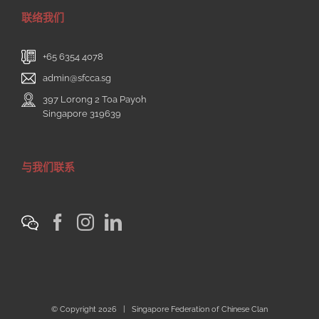
联络我们
+65 6354 4078
admin@sfcca.sg
397 Lorong 2 Toa Payoh
Singapore 319639
与我们联系
© Copyright
2026 | Singapore Federation of Chinese Clan