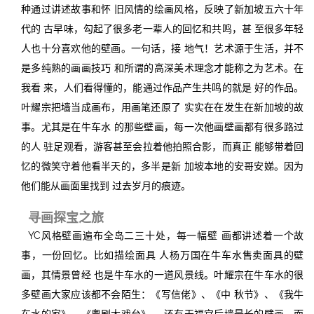
种通过讲述故事和怀 旧风情的绘画风格，反映了新加坡五六十年
代的 古早味，勾起了很多老一辈人的回忆和共鸣，甚 至很多年轻
人也十分喜欢他的壁画。一句话，接 地气！艺术源于生活，并不
是多纯熟的画画技巧 和所谓的高深美术理念才能称之为艺术。在
我看 来，人们看得懂的，能通过作品产生共鸣的就是 好的作品。
叶耀宗把墙当成画布，用画笔还原了 实实在在发生在新加坡的故
事。尤其是在牛车水 的那些壁画，每一次他画壁画都有很多路过
的人 驻足观看，游客甚至会拉着他拍照合影，而真正 能够带着回
忆的微笑守着他看半天的，多半是新 加坡本地的安哥安娣。因为
他们能从画面里找到 过去岁月的痕迹。
寻画探宝之旅
YC风格壁画遍布全岛二三十处，每一幅壁 画都讲述着一个故
事，一份回忆。比如描绘面具 人杨万国在牛车水售卖面具的壁
画，其情景曾经 也是牛车水的一道风景线。叶耀宗在牛车水的很
多壁画大家应该都不会陌生：《写信佬》、《中 秋节》、《我牛
车水的家》、《粤剧大戏台》， 还有天福宫后墙最长的壁画，而