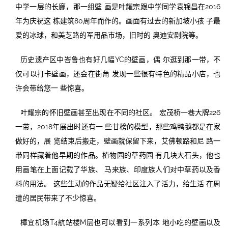
中学一层的长廊，那一组壁 画是叶耀宗跟中学同学袁锦昌在2016
年为庆祝这 栋建筑80周年而作的。画面有过去的新加坡小孩 子最
爱的冰球，和美芝路的军用品市场，旧时的 奥迪安剧院等。
历史遗产区中峇鲁也有好几幅YC的壁画，偶 尔逛到那一带，不
仅可以打卡壁画，还会在街角 发现一些很有特色的精品小店，也
许会带给您一 些惊喜。
叶耀宗的怀旧壁画甚至出现在不同的社区。 宏茂桥一巷大牌226
一带，2018年展出时还有一 些甘榜的模型，那些鸡鸭鹅都是在家
做好的，展 览结束后搬走，壁画就保留下来，艾佛顿路和尼 路一
带同样藏着他早期的作品。植物园的草药园 有几块大石头，他也
用画笔在上面记载了华族、 马来族、印度族人们对中草药以及香
料的用法。 这些生动的作品无疑给社区注入了活力，给生活 在周
遭的居民带来了不少惊喜。
樟宜机场T4航站楼M层也可以看到一系列本 地小吃的壁画以及