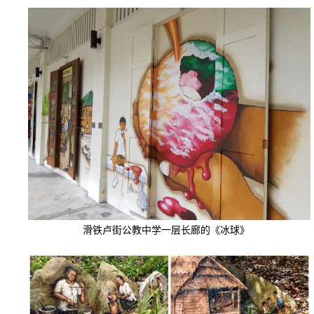
滑铁卢街公教中学一层长廊的《冰球》