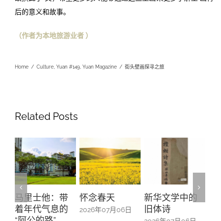
后的意义和故事。
（
作者为本地旅游业者
）
Home
/
Culture
,
Yuan #149
,
Yuan Magazine
/
街头壁画探寻之旅
Related Posts
怀念春天
新华文学中的
螺钿留芳：碧
Yu
旧体诗
山亭贺仪镜框
Ma
2026年07月06日
中的百业记忆
#1
2026年07月06日