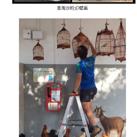
圣淘沙的3D壁画