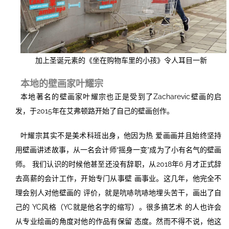
加上圣诞元素的《坐在购物车里的小孩》令人耳目一新
本地的壁画家叶耀宗
本地著名的壁画家叶耀宗也正是受到了Zacharevic壁画的启
发，于2015年在艾弗顿路开始了自己的壁画创作。
叶耀宗其实不是美术科班出身，他因为热 爱画画并且始终坚持
用壁画讲述故事，从一名会计师“摇身一变”成为了小有名气的壁画
师。 我们认识的时候他甚至还没有辞职，从2018年6 月才正式辞
去高薪的会计工作，开始专门从事壁 画事业。这几年，他完全不
理会别人对他壁画的 评价，就是吭哧吭哧地埋头苦干，画出了自
己的 YC风格（YC就是他名字的缩写）。很多搞艺术 的人也许会
从专业绘画的角度对他的作品有保留 态度。然而不得不说，他这