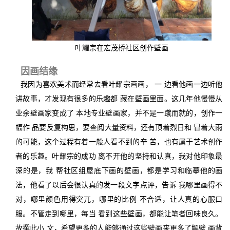
叶耀宗在宏茂桥社区创作壁画
因画结缘
我因为喜欢美术而经常去看叶耀宗画画， 一 边看他画一边听他
讲故事，才发现有很多的乐趣都 藏在壁画里面。这几年他慢慢从
业余壁画家变成了 本地专业壁画家，并不是一蹴而就的，创作一
幅作 品要反复构思，要查阅大量资料，还有顶着烈日和 冒着大雨
的可能，这个过程有着一般人看不到的辛 苦，也有属于艺术创作
者的乐趣。叶耀宗的成功 离不开他的坚持和认真，我对他印象最
深的是，我 帮社区组屋底下画的壁画，都是学习和临摹他的画
法，他看了以后会很认真的发一段文字点评，告诉 我哪里画得不
对，哪里颜色用得突兀，哪里的比例 不合适，让人真的心服口
服。不管走到哪里，每当 看到这些壁画，都能让笔者回味良久。
故撰此小 文，希望更多的人能够通过这些壁画来更多了解壁 画背