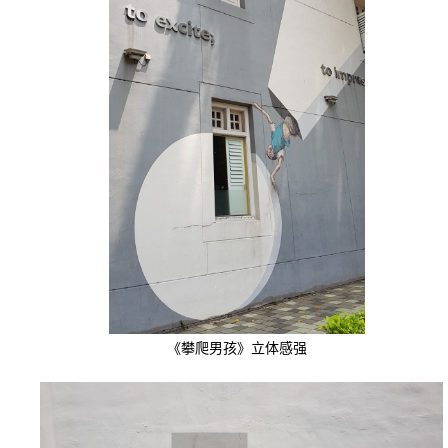
《攀爬男孩》立体感强