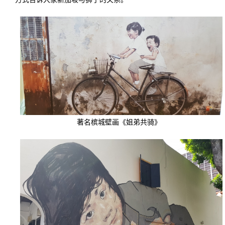
著名槟城壁画《姐弟共骑》