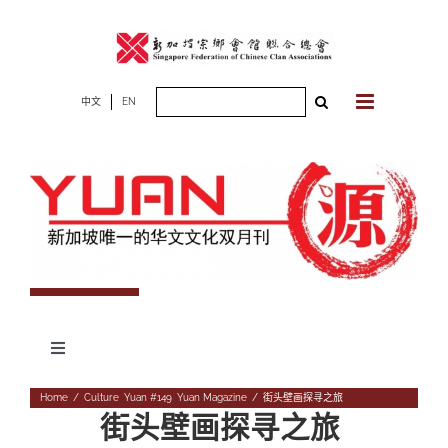
Skip
to
content
Search
中文
EN
for:
Toggle
Navigation
专题
Home
/
Culture
,
Yuan #149
,
Yuan Magazine
/
街头壁画探寻之旅
街头壁画探寻之旅
杂志期数
人物