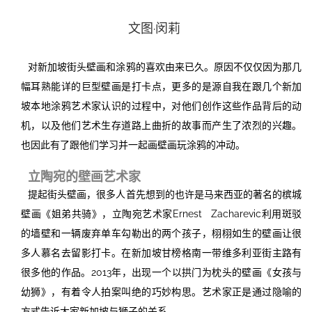
文图·闵莉
投稿
文化
往期杂志
关于我们
艺术
181期
征稿启事
对新加坡街头壁画和涂鸦的喜欢由来已久。原因不仅仅因为那几
幅耳熟能详的巨型壁画是打卡点，更多的是源自我在跟几个新加
登录
历史
180期
“本土文学”栏目征稿
《源》杂志简介
坡本地涂鸦艺术家认识的过程中，对他们创作这些作品背后的动
机，以及他们艺术生存道路上曲折的故事而产生了浓烈的兴趣。
{username} | 退出
文学
179期
编委会
也因此有了跟他们学习并一起画壁画玩涂鸦的冲动。
178期
联系我们
立陶宛的壁画艺术家
提起街头壁画，很多人首先想到的也许是马来西亚的著名的槟城
177期
壁画《姐弟共骑》，立陶宛艺术家Ernest Zacharevic利用斑驳
的墙壁和一辆废弃单车勾勒出的两个孩子，栩栩如生的壁画让很
多人慕名去留影打卡。在新加坡甘榜格南一带维多利亚街主路有
很多他的作品。2013年，出现一个以拱门为枕头的壁画《女孩与
幼狮》，有着令人拍案叫绝的巧妙构思。艺术家正是通过隐喻的
方式告诉大家新加坡与狮子的关系。