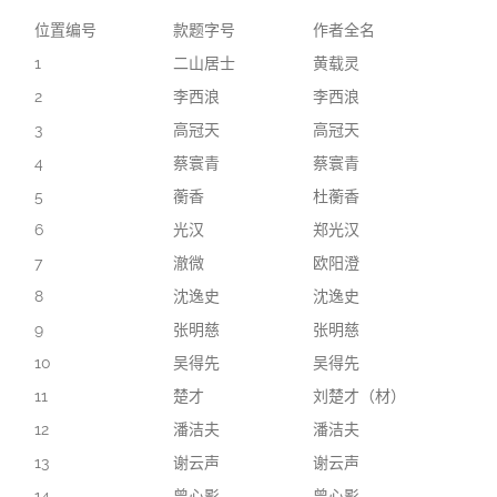
位置编号
款题字号
作者全名
1
二山居士
黄载灵
2
李西浪
李西浪
3
高冠天
高冠天
4
蔡寰青
蔡寰青
5
蘅香
杜蘅香
6
光汉
郑光汉
7
澈微
欧阳澄
8
沈逸史
沈逸史
9
张明慈
张明慈
10
吴得先
吴得先
11
楚才
刘楚才（材）
12
潘洁夫
潘洁夫
13
谢云声
谢云声
14
曾心影
曾心影