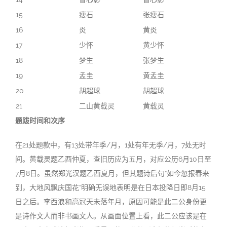
15
瘦石
张瘦石
16
炎
黄炎
17
少怀
黄少怀
18
梦生
张梦生
19
孟圭
黄孟圭
20
胡超球
胡超球
21
二山黄载灵
黄载灵
题跋时间和次序
在21处题款中，有13处带年季/月，1处有年无季/月，7处无时
间。黄载灵题乙酉仲夏，查旧历应为五月，对应公历6月10日至
7月8日。虽然郑光汉题乙酉夏月，但其题诗后句“如今忽报春来
到，大地风飘庆国花”明确无误地表明是在日本投降日即8月15
日之后。李西浪和高冠天未落年月，原因可能是此二公身份更
是诗作文人而非书画文人。从画面位置上看，此二公应该是在