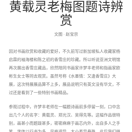
黄载灵老梅图题诗辨
投稿
文化
往期杂志
赏
关于我们
艺术
181期
征稿启事
文图 · 赵宝宗
登录
历史
180期
“本土文学”栏目征稿
《源》杂志简介
因对书画欣赏和收藏的爱好，不久前写过新加坡私人收藏家杨
{username} | 退出
文学
179期
编委会
启霖的袖海楼和陈之初的香雪庄的珍藏。所以听说亚洲文明馆
再次展出香雪庄藏品，欣然陪同书画家许梦丰老师和指画家欧
178期
联系我们
彬生女士等同去观赏。虽然号称《水墨情：又逢香雪庄》大
展，这次特展展品算不上多，展品说明只有英文没有华文，不
177期
过还是看到了一些特别书画精品。
参观过程中，许梦丰老师在一幅题诗画前多停留一刻，口中念
出几个人的名字：黄载灵、郑光汉、吴得先等。这幅作品很特
别，画甚小而题跋甚多，密密麻麻于画芯内外，出自多人之手
笔，字体以行书为多，风格迥异，大小差异悬殊。此后我们继