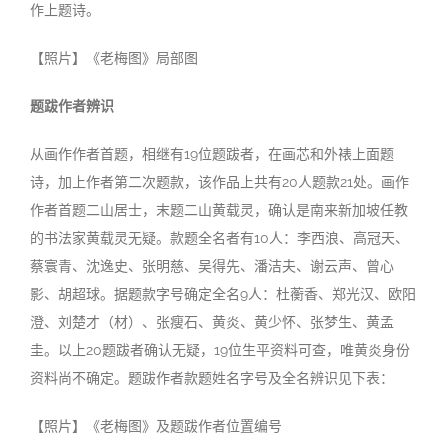
作上题诗。
【照片】《老梅图》局部图
题跋作者辨识
从画作作者首题，相继有19位题跋者，在画芯和外裱上面题
诗，加上作者第二次题款，该作品上共有20人题款21处。画作
作者首题二山居士，末题二山黄载灵，确认是南来新加坡任教
的书法家黄载灵无疑。款题全名者有10人：李西浪、高冠天、
蔡寰青、沈逸史、张明慈、吴得先、潘洁夫、谢云声、曾心
影、胡超球。据题款字号确定全名9人：杜蘅香、郑光汉、欧阳
澄、刘楚才（材）、张瘦石、黄炎、黄少怀、张梦生、黄孟
圭。以上20题跋者确认无疑，19位生平资料可查，唯黄炎身份
资料尚不确定。题跋作者款题姓名字号及全名辨识见下表：
【照片】《老梅图》及题跋作者位置编号