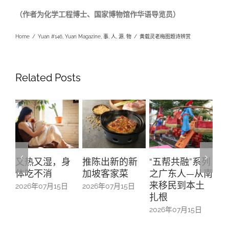
（作者为化学工程博士、国家博物馆作华语导览员
）
Home
/
Yuan #146
,
Yuan Magazine
,
事
,
人
,
源
,
物
/
黄载灵老梅图题诗辨赏
Related Posts
身
推陈出新的新
“五帮共融”系列
甘榜格南：伊
王
加坡客家菜
之广东人—从南
斯兰文化的南
蝶
来移民到本土
洋印记
日
2026年07月15日
20
扎根
2026年07月15日
2026年07月15日