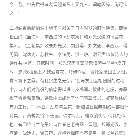
今十载。中先后得诸友留题者凡十又九人，词翰因缘，洵可宝
之。”
二战结束后新加坡出版了三部关于日占时期的旧体诗集，即谢
松山的《血海》，李西浪的《劫灰集》和郑光汉编的《兰花
集》。《兰花集》收录郑光汉、胡浪漫、郑文通、李西浪、傅
无闷、沈逸史、苏秋生、李铁民、洪一炉、谢云声10位诗人的
诗作共45首。日据时期，郑光汉因其寓所思汉斋中盆兰7度开
放，遂7次招集友人饮酒赏花，吟诗作赋，寄托家破国亡之恨，
寄人篱下之辱，苟且贪生之无奈。“在与友朋互相酬赠的过程
中，诗人们对光復的信念得以进一步巩固。彼此的志操，亦获
得了肯定和策励。诗歌由此成为了他们表彰节义、凝聚群体的
有力工具。”（林立，劫灰与兰花：新加坡日据時期的两部旧体
诗集）。黄载灵“余不善画，偶尔写此，籍以消忧”，何其相似
也！有四位《兰花集》诗作者在老梅图上留题，即郑光汉、李
西浪、沈逸史、谢云声。这幅老梅图岂不是另一卷《兰花集》