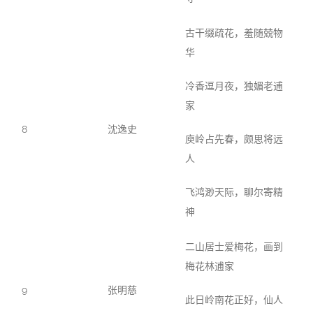
古干缀疏花，羞随兢物
华
冷香逗月夜，独媚老逋
家
8
沈逸史
庾岭占先春，颇思将远
人
飞鸿渺天际，聊尔寄精
神
二山居士爱梅花，画到
梅花林逋家
9
张明慈
此日岭南花正好，仙人