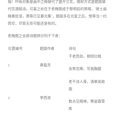
哉！吟咏对象是画中之梅替代了盛开兰花，唱和方式是题跋替
代饮酒赋诗。可喜之处在于老梅图成于黎明前的黑暗，“居士画
梅墨犹湿，萧斋已见春光集”，题跋多在光复之后，恨辱当一扫
而空，尽管无奈可能还是有的。
老梅图之全部诗题辨识列于下表：
位置编号
题跋作者
诗句
干老而劲，梢短比戟
1
黄载灵
含笑花稀，写我胸臆
老干诗人骨，酒晕吴姬
面
2
李西浪
数点见精神，寒姿霜雪
练