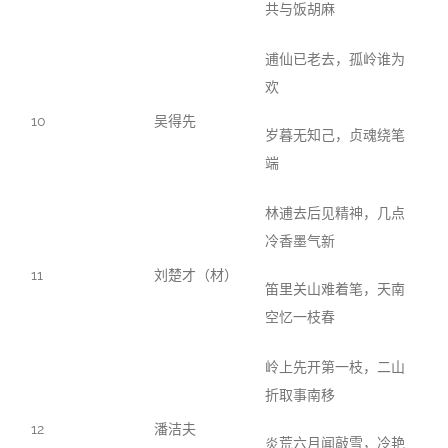
共与饭胡麻
逋仙已老去，孤岭谁为
欢
10
吴得先
岁暮无知己，贞魂绕笔
端
林逋去后见精神，几点
冷香墨气新
11
刘楚才（材）
笛里关山难着笔，天南
空忆一枝春
岭上先开第一枝，二山
折取事南移
12
潘洁夫
炎荒六月闻敲雪，冷艳