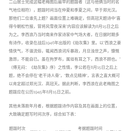
二山居士完成这幅老梅图后最早的题跋者（这与他俩当时的名
气地位相符），题跋时间当在仲夏和季夏之间，早于郑光汉。
那他们二位谁先上题？画面位置上难确定，但高冠天题诗中“喜
得今朝松竹报，冒将风雪夜深来”内容应该解读为8月15日之后
为之。李西浪乃当时南来作家诗家中气场大者，在日据时期多
有诗作，收录在战后1946年出版的《劫灰集》里。以“西浪之豪
情侠气，不谐流俗，辄闻西浪诃斥暴政，月旦浊世之声，慷慨
激昂，不能自已。虽在拘罗布，属垣有耳之下，西浪不顾也。”
（傅无闷：《劫灰集》序）之性情，李公若在8月15日之后上
题，绝不会停在“老干诗人骨”，“数点见精神”，言表之喜大概可
以肯定超过郑光汉、高冠天。据此判断，李西浪在此老梅图之
题跋应在公历1945年8月15日之前。
其他未落款年月者，根据题跋诗作内容及其在画面上的位置，
大致确定题写时间次序，综合如下表：
题跋时次
考据题跋时间