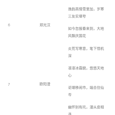
逸韵高情雪里加，岁寒
三友实堪夸
6
郑光汉
如今忽报春来到，大地
风飘庆国花
炎荒写寒意，笔下悟机
深
凛凛冰霜貌，悠悠天地
心
7
欧阳澄
讵堪移闹市，端合住仙
岑
幽怀别有托，漫从皮相
寻