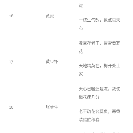
深
16
黄炎
一枝生气韵，数点见天
心
凌空存老干，冒雪着寒
花
17
黄少怀
天地精英在，梅开处士
家
天心已暖还嘘冻，故使
梅花瘦几分
18
张梦生
老干疏花名莫负，寒香
晴腊贮秾春