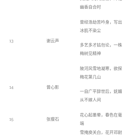
幽香自合时
曾经浩劫苦吟身，写出
冰肌不染尘
13
谢云声
多艺多才姑勿论，一株
梅树见精神
陂河风雪地凝寒，欲探
梅花第几山
14
曾心影
一自广平辞世后，妩媚
从不嫁人间
花心起墨晕，春色在毫
15
张瘦石
端
雪掩庾关白，花开邓尉