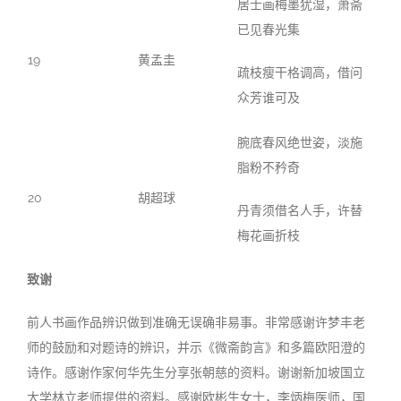
居士画梅墨犹湿，萧斋
已见春光集
19
黄孟圭
疏枝瘦干格调高，借问
众芳谁可及
腕底春风绝世姿，淡施
脂粉不矜奇
20
胡超球
丹青须借名人手，许替
梅花画折枝
致谢
前人书画作品辨识做到准确无误确非易事。非常感谢许梦丰老
师的鼓励和对题诗的辨识，并示《微斋韵言》和多篇欧阳澄的
诗作。感谢作家何华先生分享张朝慈的资料。谢谢新加坡国立
大学林立老师提供的资料。感谢欧彬生女士，李炳梅医师，国