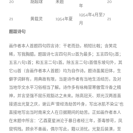
20
胡超球
未题
20
年
1954年4月至7
21
黄载灵
1954年夏
21
月
题跋诗句
画作者本人首题四句四言诗：干老而劲，梢短比戟；含笑花
稀，写我胸臆。题跋诗七言四句共12首为最多；五言四句5首；
五言八句1首；和五言二句1首。除五言二句1首借东坡句外，其
它19首（含画作者本人首题）均为自作诗。题诗虽属旧体，生
僻字词鲜有，用典故有限，当是诗作者有当地生活经历，及对
当地华文水平习俗相当了解。诗作多有咏梅冒寒傲雪冷香之精
神，并言坚强不屈乐观豁达之未来。除高冠天、郑光汉两首直
接道出光复之庆，谢云声“曾经浩劫苦吟身，写出冰肌不染尘”也
直接地写出当时南来文人在日据期间的劫苦。正如画作者本人
在末题中所言：“乙酉夏星洲沦于暴日者经三年，荼毒惨苛，凤
竄鸮残。顾余不善画，偶尔写此，籍以消忧。光复后装潢，至