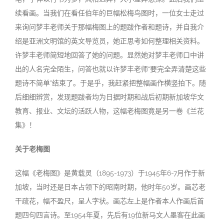
续看画。当我们在看任伯年的巨幅松梅鸟图时，一位女士走过
来询问梦丰老师关于那幅梅图上的题跋作者和题诗，并自我介
绍是亚洲文明馆的英文导览员，她正思考如何整理相关资料。
许梦丰老师简短地回答了她的问题。显然她对梦丰老师口中讲
出的人名完全陌生，问答也就以许梦丰老师“要完全弄清楚这些
题诗不简单”结束了。于是乎，我赶紧把整幅画作横竖拍下。随
后细细辨赏，发现题跋者均为日据时期和战后初期新加坡华文
教育、报业、文坛的活跃人物，这幅老梅图竟是另一卷《兰花
集》！
关于老梅
图
这幅《老梅图》是黄载灵（1895-1973）于1945年6-7月作于新
加坡，当时还是日本占领下的昭南时期，他时年50岁。画芯老
干疏花，幅不盈尺，呈人字状。画芯左上是作者本人作画后首
题四句四言诗。至1954年夏，先后有19位新马文人墨客在此画