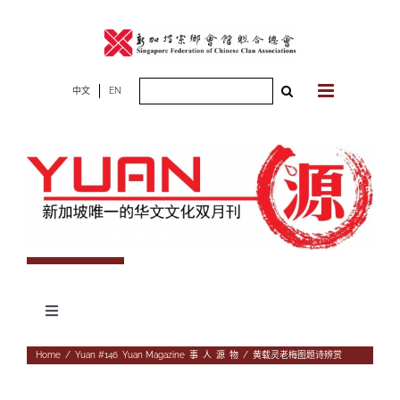
Skip
to
content
Search
中文
EN
for:
Toggle
Navigation
专题
Home
/
Yuan #146
,
Yuan Magazine
,
事
,
人
,
源
,
物
/
黄载灵老梅图题诗辨赏
杂志期数
人物