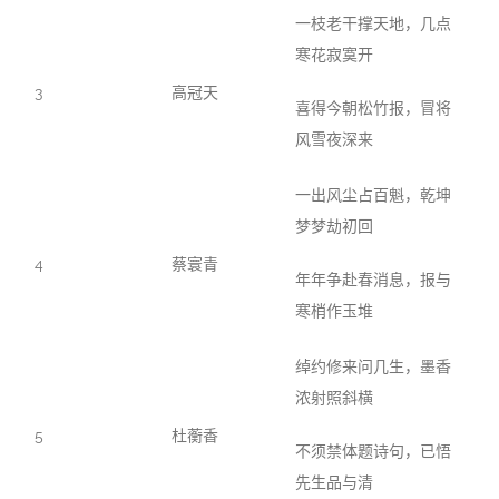
一枝老干撑天地，几点
寒花寂寞开
3
高冠天
喜得今朝松竹报，冒将
风雪夜深来
一出风尘占百魁，乾坤
梦梦劫初回
4
蔡寰青
年年争赴春消息，报与
寒梢作玉堆
绰约修来问几生，墨香
浓射照斜横
5
杜蘅香
不须禁体题诗句，已悟
先生品与清