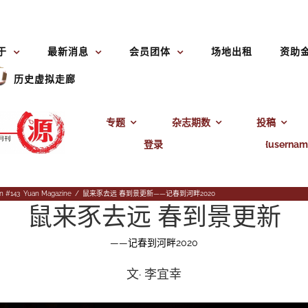
于
最新消息
会员团体
场地出租
资助
历史虚拟走廊
专题
杂志期数
投稿
登录
{usernam
n #143
,
Yuan Magazine
/
鼠来豕去远 春到景更新——记春到河畔2020
鼠来豕去远 春到景更新
——记春到河畔2020
文· 李宜幸