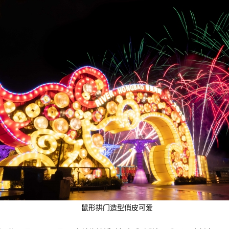
鼠形拱门造型俏皮可爱