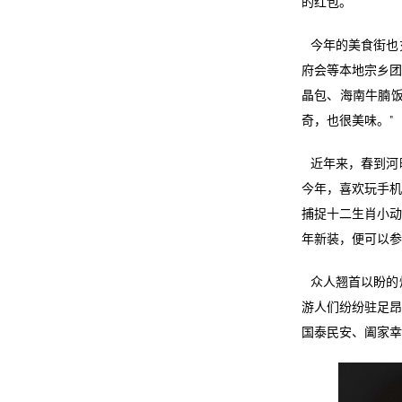
的红包。
今年的美食街也
府会等本地宗乡团
晶包、海南牛腩饭
奇，也很美味。”
近年来，春到河
今年，喜欢玩手机
捕捉十二生肖小动
年新装，便可以参
众人翘首以盼的
游人们纷纷驻足昂
国泰民安、阖家幸