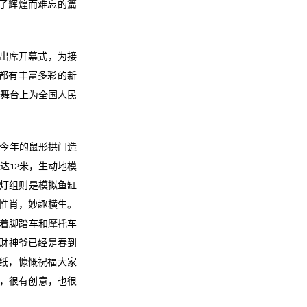
下了辉煌而难忘的篇
宾出席开幕式，为接
年都有丰富多彩的新
的舞台上为全国人民
今年的鼠形拱门造
达12米，生动地模
”灯组则是模拟鱼缸
妙惟肖，妙趣横生。
骑着脚踏车和摩托车
的财神爷已经是春到
纸，慷慨祝福大家
样，很有创意，也很