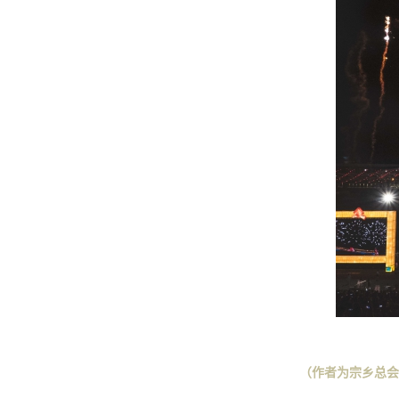
（
作者为宗乡总会