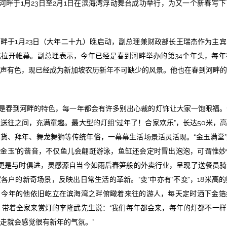
河畔于1月23日至2月1日在滨海湾浮动舞台成功举行，为又一个新春写
到河畔于1月23日（大年二十九）晚启动，副总理兼财政部长王瑞杰作为主
拉开帷幕。副总理表示，今年已经是春到河畔举办的第34个年头，每
声有色，现已经成为新加坡农历新年不可缺少的风景。他也在春到河畔
是春到河畔的特色，每一年都会有许多别出心裁的灯饰让大家一饱眼福。
送往之间，充满童趣。最大型的灯组“过年了！合家欢乐”，长达50米，高
货、拜年、舞龙舞狮等传统年俗，一幕幕生活场景活灵活现。“金玉满堂
与“金玉”的谐音，不仅鱼儿会翩跹游泳，鱼缸还会定时冒出泡泡，可谓惟
组更是与时俱进，灵感源自当今如雨后春笋般的外卖行业，呈现了送餐员
各户的新奇场景，反映出日常生活的革新。“变”中亦有“不变”，18米高
，今年的他依旧屹立在滨海湾之畔俯瞰着来往的游人，每天定时洒下金箔
手软。带着全家来赏灯的李隆武先生说：“我们每年都会来，每年的灯都不一
走就会感觉很有新年的气氛。”