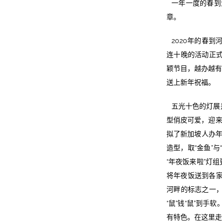
一年一度的春到
章。
2020年的春
连十晚的活动正式
颖节目，越办越有
送上新年祝福。
五光十色的灯展
型俏皮可爱，迎来
拟了新加坡人办年
造型，取“金鱼”
“年夜饭来啦”灯
将年夜饭送到各家
河畔的标志之一
“鼠”钱“鼠”到
有特色。在这里走