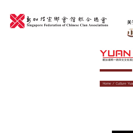
Skip
to
content
关
Home
/
Culture
,
Yua