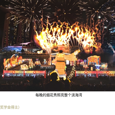
每晚的烟花秀照亮整个滨海湾
奖学金得主
）