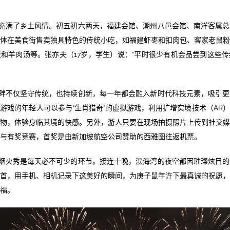
充满了乡土风情。初五初六两天，福建会馆、潮州八邑会馆、南洋客属总
体在美食街售卖独具特色的传统小吃，如福建虾枣和扣肉包、客家老鼠
和羊肉汤等。张亦夫（17岁，学生）说：“平时很少有机会品尝到这些
畔不仅坚守传统，也持续创新，每一年都会融入新时代科技元素，吸引更
游戏的年轻人可以参与“生肖猎奇”的虚拟游戏，利用扩增实境技术（AR
物，体验身临其境的快感。另外，游人只要在现场拍摄照片上传到社交
与有奖竞赛，首奖是由新加坡航空公司赞助的西雅图往返机票。
烟火秀是每天必不可少的环节。接连十晚，滨海湾的夜空都因璀璨炫目的
首，用手机、相机记录下这美好的瞬间，为庚子鼠年许下最真诚的祝愿
福。