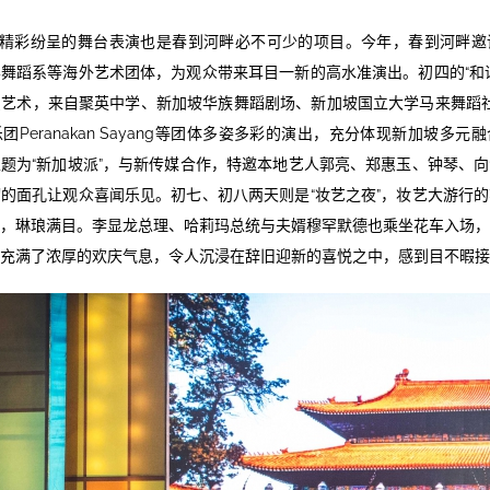
精彩纷呈的舞台表演也是春到河畔必不可少的项目。今年，春到河畔邀
舞蹈系等海外艺术团体，为观众带来耳目一新的高水准演出。初四的“和
艺术，来自聚英中学、新加坡华族舞蹈剧场、新加坡国立大学马来舞蹈社IIsa
Peranakan Sayang等团体多姿多彩的演出，充分体现新加坡多
题为“新加坡派”，与新传媒合作，特邀本地艺人郭亮、郑惠玉、钟琴、
的面孔让观众喜闻乐见。初七、初八两天则是“妆艺之夜”，妆艺大游行
，琳琅满目。李显龙总理、哈莉玛总统与夫婿穆罕默德也乘坐花车入场
充满了浓厚的欢庆气息，令人沉浸在辞旧迎新的喜悦之中，感到目不暇接