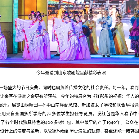
今年邀请到山东歌剧院呈献精彩表演
一场盛大的节日庆典，同时也肩负着传播文化的社会责任。每一年，春到
让来客在游赏之余更有所获益。今年的特展名为《红彤彤的祝福：华人
革展开。展览由晚晴园—孙中山南洋纪念馆、新加坡女子学校和联合早报
征用来自全国多所学府的70多位学生担任导览员。发红包是华人春节中
了各个时代独具特色的400多封红包，其中最早的产于1940年。公众
设计上的演变与革新，以管窥豹看到历史演进的轨迹，甚至还能一睹韩