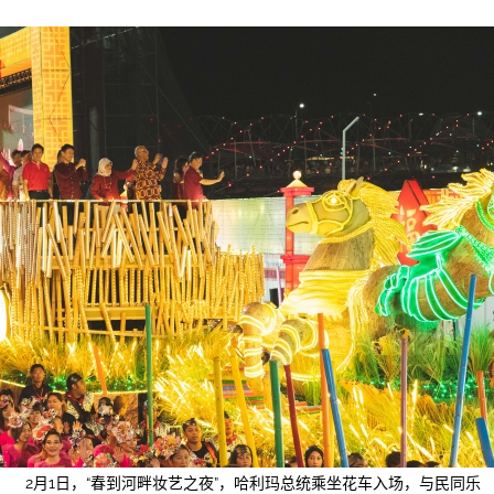
2月1日，“春到河畔妆艺之夜”，哈利玛总统乘坐花车入场，与民同乐