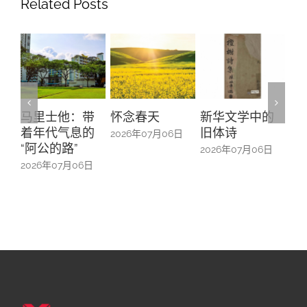
Related Posts
怀念春天
新华文学中的
螺钿留芳：碧
Yu
旧体诗
山亭贺仪镜框
Ma
2026年07月06日
中的百业记忆
#1
2026年07月06日
2026年07月06日
20