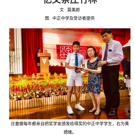
文 · 莫美颜
投稿
文化
往期杂志
图 · 中正中学及受访者提供
关于我们
艺术
181期
征稿启事
登录
历史
180期
“本土文学”栏目征稿
《源》杂志简介
{username} | 退出
文学
179期
编委会
178期
联系我们
177期
庄曼娜每年都亲自把奖学金颁发给得奖的中正中学学生，右为黄
德维。