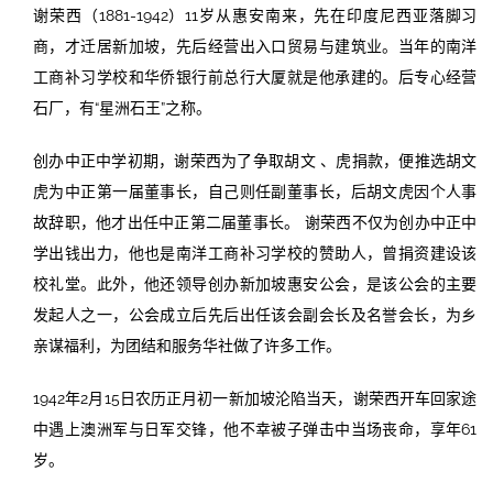
谢荣西（1881-1942）11岁从惠安南来，先在印度尼西亚落脚习
商，才迁居新加坡，先后经营出入口贸易与建筑业。当年的南洋
工商补习学校和华侨银行前总行大厦就是他承建的。后专心经营
石厂，有“星洲石王”之称。
创办中正中学初期，谢荣西为了争取胡文 、虎捐款，便推选胡文
虎为中正第一届董事长，自己则任副董事长，后胡文虎因个人事
故辞职，他才出任中正第二届董事长。 谢荣西不仅为创办中正中
学出钱出力，他也是南洋工商补习学校的赞助人，曾捐资建设该
校礼堂。此外，他还领导创办新加坡惠安公会，是该公会的主要
发起人之一，公会成立后先后出任该会副会长及名誉会长，为乡
亲谋福利，为团结和服务华社做了许多工作。
1942年2月15日农历正月初一新加坡沦陷当天，谢荣西开车回家途
中遇上澳洲军与日军交锋，他不幸被子弹击中当场丧命，享年61
岁。