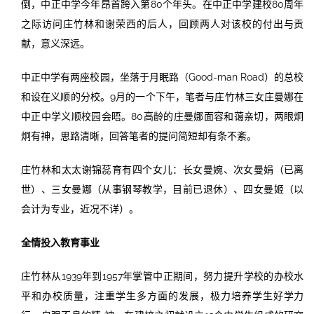
倒，中正中学今年昂首跨入第80个年头。在中正中学建校80周年
之际访问庄竹林和谢荣西的后人，回顾两人对该校的付出与贡
献，意义深远。
中正中学有两座校园，坐落于月眠路（Good-man Road）的总校
和设在义顺的分校。9月的一个下午，笔者与庄竹林三女庄曼娜在
中正中学义顺校园会晤。80高龄的庄曼娜面容和蔼亲切，两眼炯
炯有神，思路清晰，回答笔者的提问简短却有条不紊。
庄竹林和太太谢锦蕊育有四个女儿：长女曼婉、次女曼娟（已离
世）、三女曼娜（从事钢琴教学，目前已退休）、四女曼姬（以
会计为专业，近况不详）。
全情投入教育事业
庄竹林从1939年到1957年掌管中正期间，努力提升学校的办校水
平和办校质量，注重学生多方面的发展，极力培养学生好学力