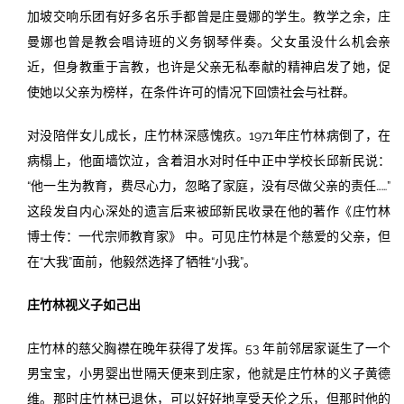
加坡交响乐团有好多名乐手都曾是庄曼娜的学生。教学之余，庄
曼娜也曾是教会唱诗班的义务钢琴伴奏。父女虽没什么机会亲
近，但身教重于言教，也许是父亲无私奉献的精神启发了她，促
使她以父亲为榜样，在条件许可的情况下回馈社会与社群。
对没陪伴女儿成长，庄竹林深感愧疚。1971年庄竹林病倒了，在
病榻上，他面墙饮泣，含着泪水对时任中正中学校长邱新民说：
“他一生为教育，费尽心力，忽略了家庭，没有尽做父亲的责任……”
这段发自内心深处的遗言后来被邱新民收录在他的著作《庄竹林
博士传：一代宗师教育家》 中。可见庄竹林是个慈爱的父亲，但
在“大我”面前，他毅然选择了牺牲“小我”。
庄竹林视义子如己出
庄竹林的慈父胸襟在晚年获得了发挥。53 年前邻居家诞生了一个
男宝宝，小男婴出世隔天便来到庄家，他就是庄竹林的义子黄德
维。那时庄竹林已退休，可以好好地享受天伦之乐，但那时他的