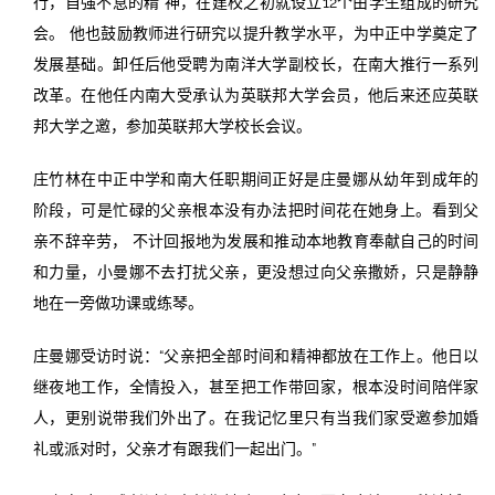
行，自强不息的精 神，在建校之初就设立12个由学生组成的研究
会。 他也鼓励教师进行研究以提升教学水平，为中正中学奠定了
发展基础。卸任后他受聘为南洋大学副校长，在南大推行一系列
改革。在他任内南大受承认为英联邦大学会员，他后来还应英联
邦大学之邀，参加英联邦大学校长会议。
庄竹林在中正中学和南大任职期间正好是庄曼娜从幼年到成年的
阶段，可是忙碌的父亲根本没有办法把时间花在她身上。看到父
亲不辞辛劳， 不计回报地为发展和推动本地教育奉献自己的时间
和力量，小曼娜不去打扰父亲，更没想过向父亲撒娇，只是静静
地在一旁做功课或练琴。
庄曼娜受访时说：“父亲把全部时间和精神都放在工作上。他日以
继夜地工作，全情投入，甚至把工作带回家，根本没时间陪伴家
人，更别说带我们外出了。在我记忆里只有当我们家受邀参加婚
礼或派对时，父亲才有跟我们一起出门。”