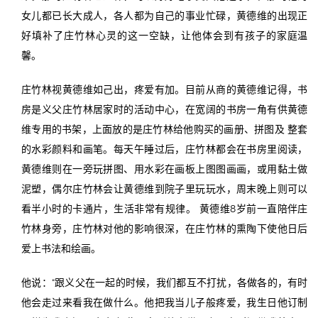
女儿都已长大成人，各人都为自己的事业忙碌，黄德维的出现正
好填补了庄竹林心灵的这一空缺，让他体会到有孩子的家庭温
馨。
庄竹林视黄德维如己出，疼爱有加。目前从商的黄德维记得，书
房是义父庄竹林居家时的活动中心，在宽阔的书房一角有供黄德
维专用的书架，上面放的是庄竹林给他购买的画册、拼图及 整套
的水彩颜料和画笔。每天午睡过后，庄竹林都会在书房里阅读，
黄德维则在一旁玩拼图、用水彩在画板上图图画画，或用黏土做
泥塑，偶尔庄竹林会让黄德维到院子里玩玩水，周末晚上则可以
看半小时的卡通片，生活非常有规律。 黄德维8岁前一直陪伴庄
竹林身旁，庄竹林对他的影响很深，在庄竹林的熏陶下使他日后
爱上书法和绘画。
他说：“跟义父在一起的时候，我们都互不打扰，各做各的，有时
他会走过来看我在做什么。他把我当儿子般疼爱，我生日他订制