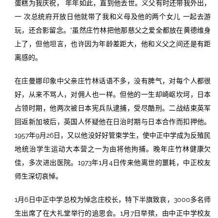
蛋糕为我庆祝， 年年如此，直到他去世。义父有时还带我外出，
一 次总统府开放日他就带了我和义母及他的两个女儿 一起去游
玩，还合影留念。”虽然庄竹林把他那慈父之爱全都放在黄德维身
上了，但他坦言，也许因为年龄差距大，他和义父之间还是有距
离感的。
在庄曼娜印象中父亲庄竹林话语不多，没有脾气，对每个人都很
好，从来不骂人，对佣人也一样。但他的一生却崎岖坎坷，日本
占领时期，他两次被日本宪兵队逮捕，受尽酷刑。二战结束英军
回返新加坡后，英国人怀疑他在日治时期与日本合作而扣押他。
1957年9月26日，又以他没好好管束学生，使中正中学成为反殖民
地统治学生运动大本营之一为由将他拘捕。晚年庄竹林健康欠
佳，多次进出医院。1973年1月4日传来他离世的噩耗，中正校友
师生深切哀悼。
1月6日中正中学总校为悼念庄校长，特下半旗致哀，3000多名师
生出席了在大礼堂举行的追思会。1月7日举殡，由中正中学校友