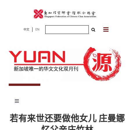
Skip
to
content
Search
中文
EN
for:
Toggle
Navigation
专题
若有来世还要做他女儿
庄曼娜
忆父亲庄竹
林
杂志期数
人物