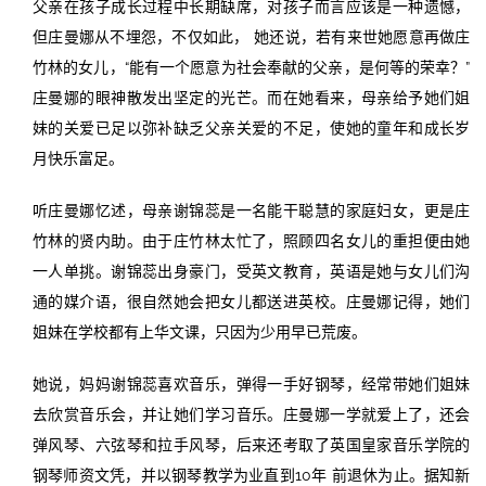
父亲在孩子成长过程中长期缺席，对孩子而言应该是一种遗憾，
但庄曼娜从不埋怨，不仅如此， 她还说，若有来世她愿意再做庄
竹林的女儿，“能有一个愿意为社会奉献的父亲，是何等的荣幸？”
庄曼娜的眼神散发出坚定的光芒。而在她看来，母亲给予她们姐
妹的关爱已足以弥补缺乏父亲关爱的不足，使她的童年和成长岁
月快乐富足。
听庄曼娜忆述，母亲谢锦蕊是一名能干聪慧的家庭妇女，更是庄
竹林的贤内助。由于庄竹林太忙了，照顾四名女儿的重担便由她
一人单挑。谢锦蕊出身豪门，受英文教育，英语是她与女儿们沟
通的媒介语，很自然她会把女儿都送进英校。庄曼娜记得，她们
姐妹在学校都有上华文课，只因为少用早已荒废。
她说，妈妈谢锦蕊喜欢音乐，弹得一手好钢琴，经常带她们姐妹
去欣赏音乐会，并让她们学习音乐。庄曼娜一学就爱上了，还会
弹风琴、六弦琴和拉手风琴，后来还考取了英国皇家音乐学院的
钢琴师资文凭，并以钢琴教学为业直到10年 前退休为止。据知新