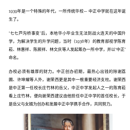
1939年是一个特殊的年代，一所传统华校— 中正中学就在这年诞
生了。
“七七芦沟桥事变”后，本地华小毕业生无法到战火连天的中国升
学，为解决学生的升学问题，当时（1938年）的教育部视学陈育
菘、林惠祥、陈厥祥、林文庆等人发起筹办一所中学，并以“中正”
命名。
办校必须有雄厚的财力。中正创办初期，最热心出钱的除谢荔
圃、许坤耀等人外，谢荣西更是其中一根重要经济支柱。谢荣西
是中正第一任校长庄竹林的岳父，中正中学发起人之一的陈育菘
看上庄竹林，便向谢荣西建议由他担任中正中学的首任校长，于
是岳父与女婿为创办和发展中正中学携手合作，共同努力。