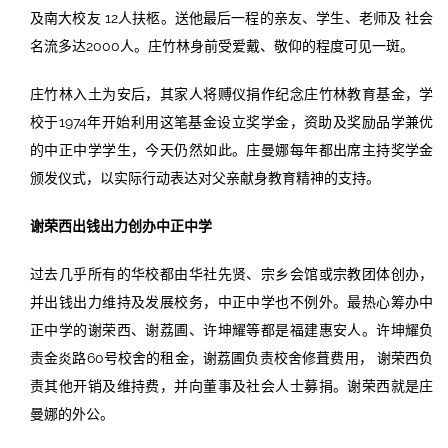
及南大校友 12人扶柩。送他最后一程的亲友、学生、老师及 社会
名流多达2000人。庄竹林身前受爱戴、敬仰的程度可见一斑。
庄竹林入土为安后，其家人将赙仪捐作纪念庄竹林教育基金，学
校于1974年开始利用这笔基金设立奖学金，资助及奖励品学兼优
的中正中学学生，今天仍然如此。庄曼娜每年都出席主持奖学金
颁发仪式，以实际行动表达对父亲献身教育精神的支持。
谢荣西出钱出力创办中正中学
过去几乎所有的华校都由华社先贤、宗乡会馆或宗教团体创办，
并出钱出力维持及发展校务，中正中学也不例外。最热心筹办中
正中学的谢荣西、谢荔圃、许坤耀等都是福建惠安人。许坤耀负
责金炎路60号校舍的租金，谢荔圃负责校舍修葺费用， 谢荣西负
责其他开销及维持费，并向董事及社会人士募捐。谢荣西就是庄
曼娜的外公。