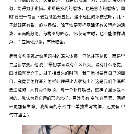
匀，均得力于素描。素描是技巧的磨练，也是意志的磨练”，同
时“要想一笔画下去就能墨分五色，漫不经民的添枝点叶，几下
子就疏密有致，趣味盎然，除了需要素描基础还有关运笔的活
泼，画面的分割，与构图的匠心。”即使写生时，也不能依样葫
芦，而应简化形象，有所取舍。
尽管文希重视对绘画题材的深入体察，但他并不刻板，而是毕
生追新求变。他说：“最初学画没有什么派头，没有什么感觉，
画得像就高兴了。过了相当久的时间，我们觉得要有自己的面
目，究竟要怎样画？怎样处理得比人家特出？这是我们作画所
要注意的……人有两个眼睛，每一个都有嘴巴，这样子显示是不
对的，我认为看它远的形态怎样，另外具有‘空气’在里面，画起
来更加有生命。我所画的东西并不单独描写物体，还要有‘空
气’在里面”。