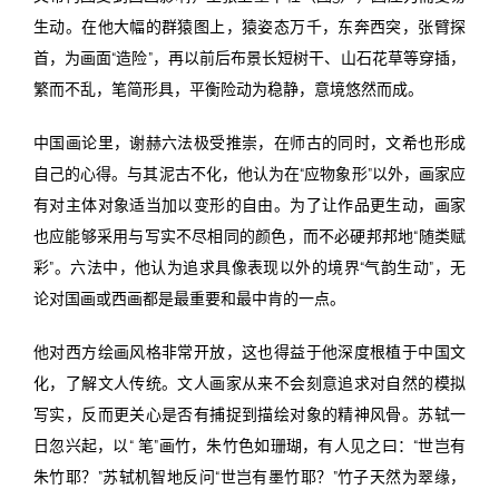
生动。在他大幅的群猿图上，猿姿态万千，东奔西突，张臂探
首，为画面“造险”，再以前后布景长短树干、山石花草等穿插，
繁而不乱，笔简形具，平衡险动为稳静，意境悠然而成。
中国画论里，谢赫六法极受推崇，在师古的同时，文希也形成
自己的心得。与其泥古不化，他认为在“应物象形”以外，画家应
有对主体对象适当加以变形的自由。为了让作品更生动，画家
也应能够采用与写实不尽相同的颜色，而不必硬邦邦地“随类赋
彩”。六法中，他认为追求具像表现以外的境界“气韵生动”，无
论对国画或西画都是最重要和最中肯的一点。
他对西方绘画风格非常开放，这也得益于他深度根植于中国文
化，了解文人传统。文人画家从来不会刻意追求对自然的模拟
写实，反而更关心是否有捕捉到描绘对象的精神风骨。苏轼一
日忽兴起，以“ 笔”画竹，朱竹色如珊瑚，有人见之曰：“世岂有
朱竹耶？”苏轼机智地反问“世岂有墨竹耶？”竹子天然为翠缘，