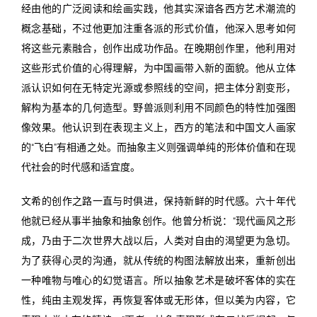
经由他的广泛阅读和绘画实践，他其实深谙各西方艺术潮流的
概念基础，不过他更加注重各派的形式价值，他深入思考如何
将这些元素融合，创作出成功作品。在晚期创作里，他利用对
这些形式价值的心得理解，为中国画带入新的面貌。他从立体
派认识如何在无特定光源或参照线的空间，把主体分割变形，
解构为基本的几何造型。野兽派则利用不同颜色的特性加强图
像效果。他认识到在表现主义上，西方的笔法和中国文人画家
的“飞白”有相通之处。而抽象主义则强调单纯的形体价值和在现
代社会的时代感和适宜度。
文希的创作之路一直与时俱进，保持新鲜的时代感。六十年代
他就已经从事半抽象和抽象创作。他曾分析说：“现代画风之形
成，乃由于二次世界大战以后，人类对自由的渴望更为急切。
为了获得心灵的沟通，就从传统的构图法解放出来，重新创出
一种唯物与唯心的幻觉语言。所以抽象艺术是破坏客体的实在
性，纯由主观发挥，再恢复客体或无形体，但以美为内容，它