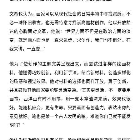
文希也认为，画家可以从现代社会的日常事物中寻找灵感，不
必一味怀旧摹古，也无需特意寻找崇高题材创作。他以开放豁
达的心胸面对变革，他说：“世界方面不但是在政治方面的演
变，就是画方面也是一直求进步、求创作，我们也不例外。在
我来讲，一直变……”
他为了使创作的主题完美呈现出来，而尝试过各样的绘画材
料。他懂得巧妙创新，利用新手法，结合新材料，创造多样化
的质感和视觉效果。他对材料的选择也同样开放，勇于创新，
并且鼓励其他画家要能够灵活变通。“其实更灵活，不一定要用
画笔。西洋画有时不用笔，用一支木拿油漆来滴，效果也很
好，能随机应变，更有生命。只要画面有创造力，表达出你的
意见就好。笔也是某一个古人发明的嘛，难道你自己就不能发
明吗？”
他认为远近和色彩也有关联。欧洲现代作品颜色艳丽，很远即