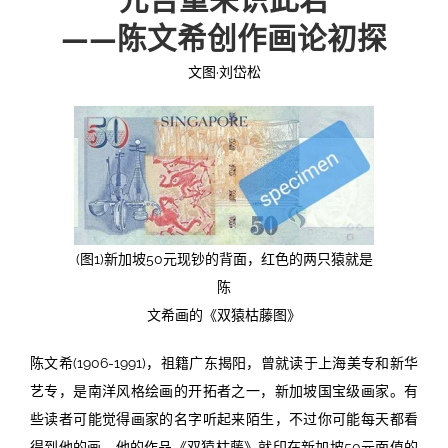
——陈文希创作画论初探
投稿
文化
往期杂志
文图·刘岱松
关于我们
艺术
181期
征稿启事
登录
历史
180期
“本土文学”栏目征稿
《源》杂志简介
{username} | 退出
文学
179期
编委会
178期
联系我们
(图1)新加坡50元现钞的背面，红色的两只猿就是
陈
177期
文希画的《双猿枯藤图》
陈文希(1906-1991)，祖籍广东揭阳，曾就读于上海美专和新华
艺专，是南洋风格绘画的开拓者之一，新加坡国宝级画家。有
些读者可能觉得画家的名字听起来陌生，不过你可能每天都看
得到他的画，他的作品《双猿枯藤》就印在新加坡50元面值的