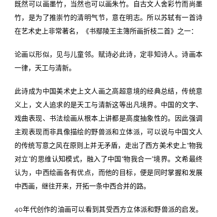
既然可以画墨竹，当然也可以画朱竹。自古文人舍彩竹而尚墨
竹，是为了推崇竹的清明气节，意在明志。所以苏轼有一首诗
在艺术史上非常著名，《书鄢陵王主簿所画折枝二首》之一：
论画以形似，见与儿童邻。赋诗必此诗，定非知诗人。诗画本
一律，天工与清新。
此诗成为中国美术史上文人画之高超意境的经典总结，传统意
义上，文人追求的是天工与清新这等出凡境界。中国的文字、
戏曲表现、书法绘画从根本上讲都是高度抽象性的。因此强调
主观表现而非具像描绘的野兽派和立体派，可以说与中国文人
的传统写意之风在原则上并无矛盾，走出了西方美术史上“物我
对立”的思维认知模式，融入了中国“物我合一”境界。文希最终
认为，中西绘画各有优点，而他的目标，便是同时掌握和发展
中西画，继往开来，开拓一条中西合并的路。
40年代创作的油画可以看到其受西方立体派和野兽派的启发。