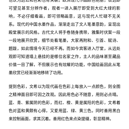
可望见甚至分辨作者，观者一进入展厅即受到大红大绿的影
响，不必仔细看画，即可领略画意，这与现代人忙碌不无关
系。现代的中国水墨作品，渐渐走出了文人笔墨意韵，呈现出
殿堂展示的风格。古代文人将手卷随身携带，雅集时伏案一段
一段地展开欣赏，细节处看笔墨，大家再附和、引首、赋诗、
题跋，如此情境今天已经不再。而如今宾客进入厅堂，从远处
观即可知道墙上悬挂的是哪位名家之作，主人的品味甚至藏品
价值一目了解，不但展示也有炫耀的功能，中国绘画因此从笔
墨欣赏已经渐渐地移转了功用。
提到色彩，文希以为现代画在色彩上每放入一点颜色，则全图
之精神面目即可因之改观。因此用色必不随意，用则必点晴。
蓝、青、紫属阴的色彩，而红、橙、黄是属阳的色彩，文希着
色对蓝和黄颇有心得，又爱用蓝、绿、黄三色。同时善用黑白
来控制画面，求其沉着。善用红色来点染提缀，彰显精神。