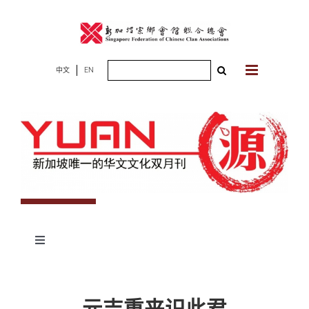
Skip
to
content
Search
中文
EN
for:
Toggle
Navigation
专题
元吉重来识此君
杂志期数
人物