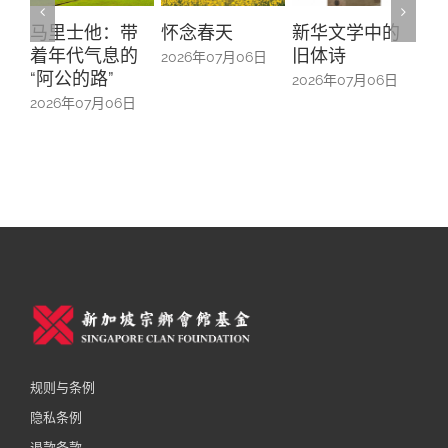
：带
怀念春天
新华文学中的
螺钿留芳：碧
Y
息的
旧体诗
山亭贺仪镜框
M
2026年07月06日
中的百业记忆
#
2026年07月06日
6日
2026年07月06日
2
规则与条例
隐私条例
退款条款