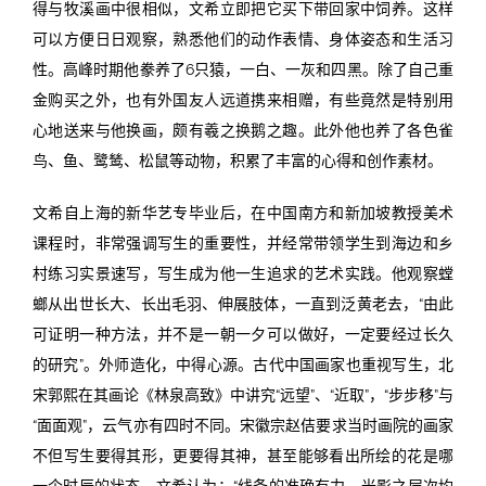
得与牧溪画中很相似，文希立即把它买下带回家中饲养。这样
可以方便日日观察，熟悉他们的动作表情、身体姿态和生活习
性。高峰时期他豢养了6只猿，一白、一灰和四黑。除了自己重
金购买之外，也有外国友人远道携来相赠，有些竟然是特别用
心地送来与他换画，颇有羲之换鹅之趣。此外他也养了各色雀
鸟、鱼、鹭鸶、松鼠等动物，积累了丰富的心得和创作素材。
文希自上海的新华艺专毕业后，在中国南方和新加坡教授美术
课程时，非常强调写生的重要性，并经常带领学生到海边和乡
村练习实景速写，写生成为他一生追求的艺术实践。他观察螳
螂从出世长大、长出毛羽、伸展肢体，一直到泛黄老去，“由此
可证明一种方法，并不是一朝一夕可以做好，一定要经过长久
的研究”。外师造化，中得心源。古代中国画家也重视写生，北
宋郭熙在其画论《林泉高致》中讲究“远望”、“近取”，“步步移”与
“面面观”，云气亦有四时不同。宋徽宗赵佶要求当时画院的画家
不但写生要得其形，更要得其神，甚至能够看出所绘的花是哪
一个时辰的状态。文希认为：“线条的准确有力、光影之层次均