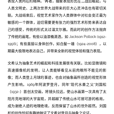
表现人类内在的精神。”再者，抽象表现形式在二战后崛起，与
人类文明史、上两次世界大战带来的巨大心灵冲击也有密切关
联。大战结束后，视觉艺术家作为人类群体中对社会变迁最为
敏感的一个群体，迫切需要更有张力的强烈艺术形势来表达自
己的感受，传统的形式太过温文尔雅。而此时的创作方法抛弃
了传统的画笔，有些以油漆桶滴洒，如 Jackson Pollock (1912-
1956)；有些直接以身体创作，如白髮一雄（1924-2008），以
期最大极限地表达自己，并带来全新的视觉体验和强力表现。
文希认为抽象艺术的崛起和科技发展很有关联。比如显微镜和
高速摄像机的发明，让人类能够看见从前肉眼所不能见的影
像；而人类登上月球的事迹，也会对抽象画所创造的视觉形体
产生影响。1969年阿波罗登月，同年“现代水墨之父”刘国松
（1932-）首创太空画，将镜头拉远，使山水画第一次具有了太
阳月亮地球的大宇宙观，并超越了传统山水可居可游的格局，
成为谢绝人迹的地理绝境，反而保留了山水的世外超然。刘国
松的创作恰好有趣地映证了文希对登月与抽象之论证。