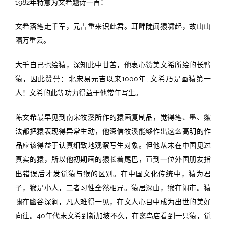
1982年特意为文希题诗一首：
文希落笔走千军，元吉重来识此君。耳畔陡闻猿啸起，故山山
隔万重云。
大千自己也绘猿，深知此中甘苦，他衷心赞美文希所绘的长臂
猿，因此赞誉：北宋易元吉以来1000年, 文希乃是画猿第一
人！文希的此等功力得益于他常年写生。
陈文希最早见到南宋牧溪所作的猿画复制品，觉得笔、墨、皴
法都把猿表现得异常生动，他深信牧溪能够作出这么高明的作
品应该得益于认真细致地观察写生对象。但他从未在中国见过
真实的猿，所以他初期画的猿长着尾巴，直到一位外国朋友指
出错误后才发觉猿与猴的区别。在中国文化传统中，猿为君
子，猴是小人，二者习性全然相异。猿居深山，猴在闹市。猿
啸在幽谷深涧，凡人难得一见，在文人心目中成为出世的美好
向往。40年代末文希到新加坡不久，在禽鸟店看到一只猿，觉