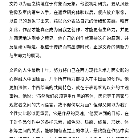
文希以为画之精境在于有象而无象。他说初期研究，要从风景
物像及室内写生入手，在通盘研究体验以后，便应放弃形像，
以自己的意象写出来，藉以充分表达自己的情绪和美感。唯有
如此，作品才能真正成为自我之创作，才能更有生命力，并更
加圆满地达到美之境界。他自己的创作就禀持这样的原则，并
反复研习精进。根植于传统而笔墨随时代，正是文希的创新力
与生命力的展现。
文希的人生最后十年，努力将自己在西方现代艺术方面实践的
心得融入中国绘画，几乎所有精力都投入在中国画的创作。他
更加深信，中西绘画的共同特色，就在于表现客观以外的主观
事物。他说：“虽然我们必须尊重作画的客体，因它等于画家与
观赏者之间的共同语言，故不似何以为画？但似又何以为我？
个性实比形似更重要，它是作品的灵魂。”他要达到的目标，在
于对作品创作中的各样元素，如色彩、质感、线条、形状、体
积等之间的关系，能够拥有直觉上的体认，最终能在作品中实