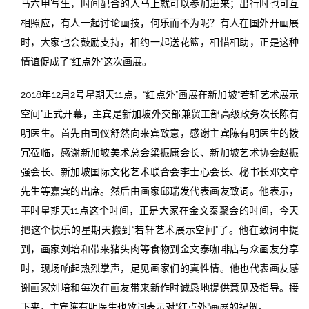
马六甲写生，时间配合的人马上就可以参加进来；出行时也可互
相照应，有人一起讨论画技，何乐而不为呢？有人在国外开画展
时，大家也会鼓励支持，相约一起送花篮，相惜相助，正是这种
情谊促成了“红点外”这次画展。
2018年12月2号星期天11点，“红点外”画展在新加坡“若轩艺术展示
空间”正式开幕，主宾是新加坡外交部兼贸工部高级政务次长陈有
明医生。首先由司仪舒然向来宾致意，感谢主宾陈有明医生的拨
冗莅临，感谢新加坡美术总会梁振康会长、新加坡艺术协会赵振
强会长、新加坡国际文化艺术联合会李士心会长、秘书长邓文章
先生等嘉宾的出席。然后由画家邱瑞发代表画友致词。他表示，
平时星期天11点这个时间，正是大家在金文泰聚会的时间，今天
把这个快乐的星期天搬到“若轩艺术展示空间”了。他在致词中提
到，画家刘培和带来猪头肉等食物到金文泰咖啡店与众画友分享
时，现场响起热烈掌声，足见画家们的真性情。他也代表画友感
谢画家刘培和每次在画友带来新作时诚恳地提供意见及指导。接
下来，主宾陈有明医生也致词表示对“红点外”画展的祝贺。