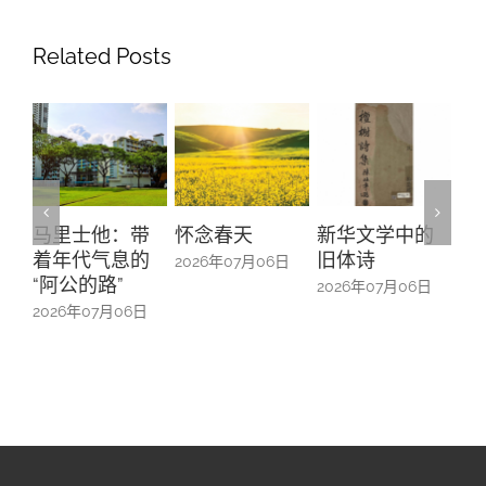
Related Posts
马里士他：带
怀念春天
新华文学中的
螺钿留
着年代气息的
旧体诗
山亭贺
2026年07月06日
“阿公的路”
中的百
2026年07月06日
026年07月06日
2026年0