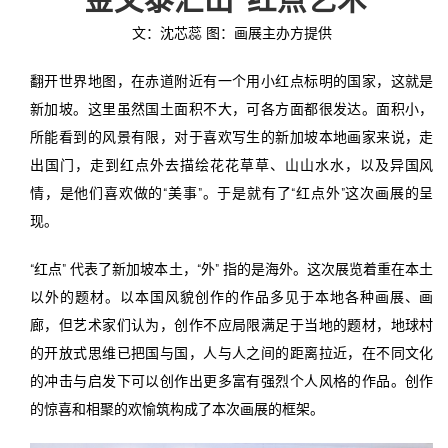
文：沈芯蕊 图：画展主办方提供
投稿
文化
往期杂志
翻开世界地图，在赤道附近有一个用小红点标明的国家，这就是
关于我们
艺术
181期
征稿启事
新加坡。这里虽然国土面积不大，可各方面都很发达。面积小，
所能看到的风景有限，对于喜欢写生的新加坡本地画家来说，走
登录
历史
180期
“本土文学”栏目征稿
《源》杂志简介
出国门，走到红点外去描绘花花草草、山山水水，以及异国风
情，是他们喜欢做的“美事”。于是就有了“红点外”这次画展的呈
{username} | 退出
文学
179期
编委会
现。
178期
联系我们
“红点” 代表了新加坡本土，“外” 指的是海外。这次展览着重在本土
177期
以外的题材。以本国风貌创作的作品多见于本地各种画展、画
廊，但艺术家们认为，创作不应局限满足于当地的题材，地球村
的开放式思维已把国与国，人与人之间的距离拉近，在不同文化
的冲击与启发下可以创作出更多富有强烈个人风格的作品。创作
的惊喜和相聚的欢愉筑构成了本次画展的框架。