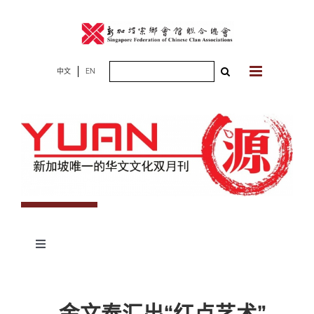
Skip
to
content
Search
中文
EN
for:
Toggle
Navigation
专题
金文泰汇出“红点艺术”
杂志期数
人物