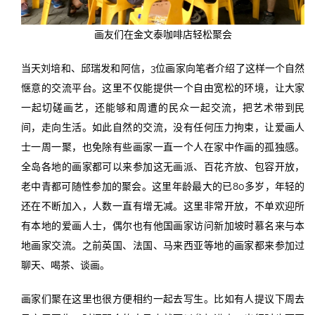
画友们在金文泰咖啡店轻松聚会
当天刘培和、邱瑞发和阿信，3位画家向笔者介绍了这样一个自然
惬意的交流平台。这里不仅能提供一个自由宽松的环境，让大家
一起切磋画艺，还能够和周遭的民众一起交流，把艺术带到民
间，走向生活。如此自然的交流，没有任何压力拘束，让爱画人
士一周一聚，也免除有些画家一直一个人在家中作画的孤独感。
全岛各地的画家都可以来参加这无画派、百花齐放、包容开放，
老中青都可随性参加的聚会。这里年龄最大的已80多岁，年轻的
还在不断加入，人数一直有增无减。这里非常开放，不单欢迎所
有本地的爱画人士，偶尔也有他国画家访问新加坡时慕名来与本
地画家交流。之前英国、法国、马来西亚等地的画家都来参加过
聊天、喝茶、谈画。
画家们聚在这里也很方便相约一起去写生。比如有人提议下周去