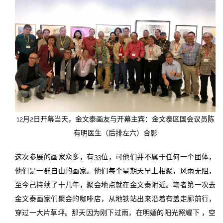
12月2日开幕当天，金文泰画友与开幕主宾：金文泰区国会议员陈
有明医生（后排左六）合影
这次参展的画家众多，有33位，可他们并不属于任何一个团体，
他们是一群自由的画家。他们每个星期天早上相聚，风雨无阻，
至今己持续了十几年，聚会地点就在金文泰附近。笔者第一次去
金文泰画家们聚会的咖啡店，从地铁站出来沿着有盖走廊前行，
穿过一大片草坪。那天因为刚下过雨，在明媚的阳光照耀下 ，空