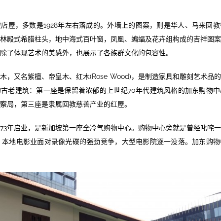
店屋，多数是1928年左右落成的。外墙上的图案，则是华人、马来回
林殿式希腊柱头，地中海式百叶窗，凤凰、蝙蝠及花卉组构成的吉祥图
除了体现艺术的美感外，也展示了各族群文化的包容性。
木，又名紫檀、帝皇木、红木(Rose Wood)，是制造家具和雕刻艺术品
古老建筑：第一座是保留着浓郁的上世纪70年代建筑风格的加东购物
察局，第三座是隶属回教慈善产业的红屋。
973年启业，是新加坡第一座全冷气购物中心。购物中心旁就是曾经叱咤
，本地电影业面对录像光碟的强劲竞争，大型电影院逐一没落。加东购