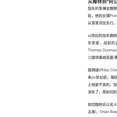
从椰林到“阿公
加东的发展史跟新加
前，他的女婿Fra
从芽笼河往东行，
19世纪的加东跟
东安家，战前的
Thomas Dunma
三国领事胡亚基(黄埔)
周炳镜(Phili
来20世纪初，殖
土地是不卖的，但
消失了，周如切的
如切路附近以名人命名
主席)，Onan Roa