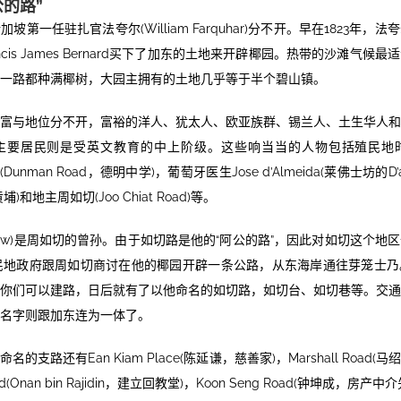
的路”
坡第一任驻扎官法夸尔(William Farquhar)分不开。早在1823年，
ncis James Bernard买下了加东的土地来开辟椰园。热带的沙滩气候
一路都种满椰树，大园主拥有的土地几乎等于半个碧山镇。
财富与地位分不开，富裕的洋人、犹太人、欧亚族群、锡兰人、土生华人
主要居民则是受英文教育的中上阶级。这些响当当的人物包括殖民地
n(Dunman Road，德明中学)，葡萄牙医生Jose d’Almeida(莱佛士坊的D’alm
和地主周如切(Joo Chiat Road)等。
p Chew)是周如切的曾孙。由于如切路是他的“阿公的路”，因此对如切这个
民地政府跟周如切商讨在他的椰园开辟一条公路，从东海岸通往芽笼士
你们可以建路，日后就有了以他命名的如切路，如切台、如切巷等。交
名字则跟加东连为一体了。
的支路还有Ean Kiam Place(陈延谦，慈善家)，Marshall Road
d(Onan bin Rajidin，建立回教堂)，Koon Seng Road(钟坤成，房产中