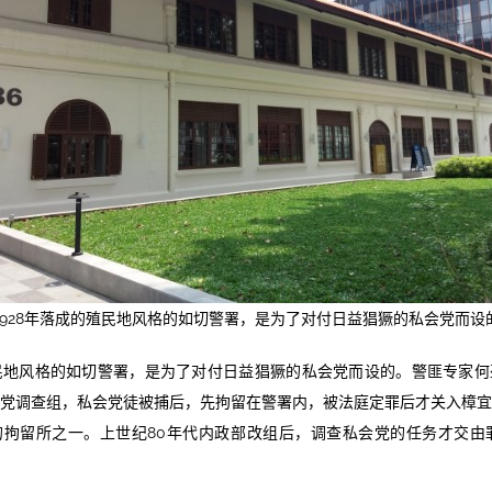
1928年落成的殖民地风格的如切警署，是为了对付日益猖獗的私会党而设
殖民地风格的如切警署，是为了对付日益猖獗的私会党而设的。警匪专家
党调查组，私会党徒被捕后，先拘留在警署内，被法庭定罪后才关入樟
拘留所之一。上世纪80年代内政部改组后，调查私会党的任务才交由罪案