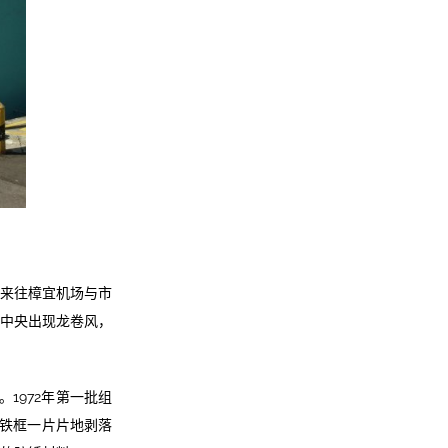
为来往樟宜机场与市
水中央出现龙卷风，
1972年第一批组
年铁框一片片地剥落