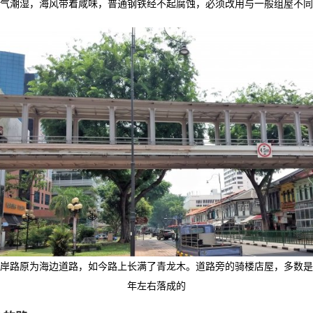
气潮湿，海风带着咸味，普通钢铁经不起腐蚀，必须改用与一般组屋不同
岸路原为海边道路，如今路上长满了青龙木。道路旁的骑楼店屋，多数是1
年左右落成的