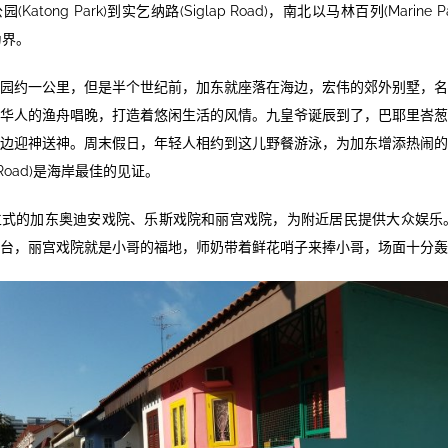
atong Park)到实乞纳路(Siglap Road)，南北以马林百列(Marine 
)为界。
园约一公里，但是半个世纪前，加东就座落在海边，宏伟的郊外别墅，
华人的渔舟唱晚，打造着悠闲生活的风情。九皇爷诞辰到了，巴耶里峇
边迎神送神。周末假日，年轻人相约到这儿野餐游泳，为加东增添热闹
st Road)是海岸最佳的见证。
式的加东奥迪安戏院、乐斯戏院和丽宫戏院，为附近居民提供大众娱乐
台，丽宫戏院就是小哥的福地，师奶带着鲜花哨子来捧小哥，场面十分轰