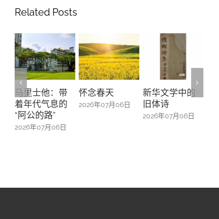
Related Posts
他：带
怀念春天
新华文学中的
螺钿留芳：碧
气息的
旧体诗
山亭贺仪镜框
2026年07月06日
路”
中的百业记忆
2026年07月06日
7月06日
2026年07月06日