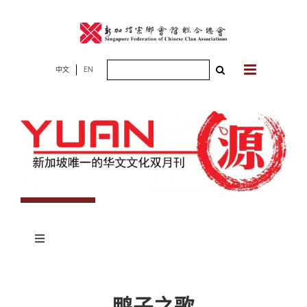
Skip
to
content
Search
中文
EN
for:
Toggle
Navigation
专题
鸭子之歌
杂志期数
人物