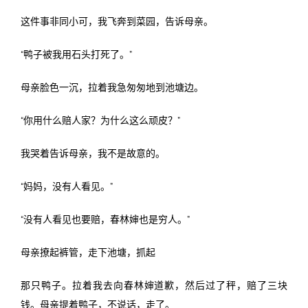
这件事非同小可，我飞奔到菜园，告诉母亲。
“鸭子被我用石头打死了。”
母亲脸色一沉，拉着我急匆匆地到池塘边。
“你用什么赔人家？为什么这么顽皮？”
我哭着告诉母亲，我不是故意的。
“妈妈，没有人看见。”
“没有人看见也要赔，春林婶也是穷人。”
母亲撩起裤管，走下池塘，抓起
那只鸭子。拉着我去向春林婶道歉，然后过了秤，赔了三块
钱。母亲提着鸭子，不说话，走了。