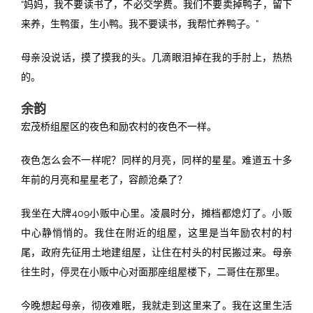
“妈妈，我不要读书了，不必交学费。我们不要卖掉鸭子，留下
来养，生鸭蛋，生小鸭。我不要读书，我帮忙养鸭子。”
母亲没说话，摸了摸我的头。几滴眼泪掉在我的手肘上，热热
的。
余韵
宏茂桥组屋区的夜色和励农村的夜色不一样。
夜色怎么会不一样呢？同样的月亮，同样的星星。难道五十多
年前的月亮和星星老了，容颜沧桑了？
我坐在大牌409小贩中心里。凌晨时分，摊档都熄灯了。小贩
中心静悄悄的。我住在附近的组屋，这里是当年励农村的村
尾，政府先征用土地建组屋，让住在村头的村民搬过来。母亲
往生时，停灵在小贩中心对面那座组屋楼下，二哥住在那里。
今晚想起母亲，彻夜难眠，我就走到这里来了。我在这里生活