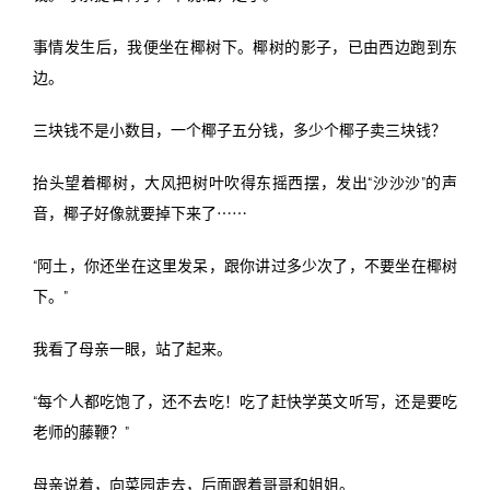
事情发生后，我便坐在椰树下。椰树的影子，已由西边跑到东
边。
三块钱不是小数目，一个椰子五分钱，多少个椰子卖三块钱？
抬头望着椰树，大风把树叶吹得东摇西摆，发出“沙沙沙”的声
音，椰子好像就要掉下来了⋯⋯
“阿土，你还坐在这里发呆，跟你讲过多少次了，不要坐在椰树
下。”
我看了母亲一眼，站了起来。
“每个人都吃饱了，还不去吃！吃了赶快学英文听写，还是要吃
老师的藤鞭？”
母亲说着，向菜园走去，后面跟着哥哥和姐姐。