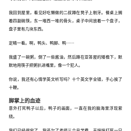
我回到屋里，看见好吃懒做的二叔蹲在凳子上剔牙。餐桌上搁
着四副碗筷，东一堆西一堆的骨头，桌子中间放着一个盘子，
盘子里有几块东西。
定睛一看。啊，鸭头、鸭脚、鸭⋯⋯
我盛了一碗粥，倒了一些酱油，然后蹲在亚答屋的矮檐下，默
默地用筷子把粥扒进嘴里，像一个犯人。
你说，我还有心情学英文听写吗？十个英文字全错，手心挨了
十鞭。
脚掌上的血迹
意外打死鸭子以后，鸭子的画面，一直在我的脑海里浮现萦
绕。
我们已经很穷了，我还欠了老师三个月学费。无端端打死一只