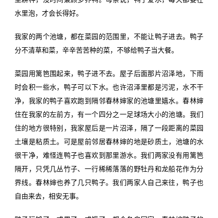
水里泡，才会长得好。
我家的两个池塘，都在菜园的范围里，不能让鸭子进去。鸭子
分不清草和菜，辛辛苦苦种的菜，不够给鸭子当大餐。
菜园用篱笆围起来，鸭子进不去。屋子后面那片沼泽地，下雨
时会积一些水，鸭子可以下水。也许沼泽里都是污泥，水不干
净，我家的鸭子喜欢跑到隔邻春林婶家的池塘里嬉水。春林婶
住在我家的左前方，有一个四分之一足球场大小的池塘。我们
住的地方很特别，我家屋后是一片沼泽，隔了一段距离的菜园
土壤是粘质土。可是屋前邻居春林婶的地是砂质土，池塘的水
很干净，难怪连鸭子也喜欢到那里游水。我们两家没有用篱笆
隔开，只凭几丛竹子、一行稀稀落落的野牡丹和龙船花作为分
界线。春林婶也养了几只鸭子。我们两家人自己来往，鸭子也
自由来去，相安无事。