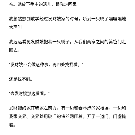
亲。她放下手中的活儿，跟我走回家。
我忽然想到放学经过发财嫂家的时候，听到一只鸭子嘎嘎嘎地
大声叫。
我远远看见发财嫂抱着一只鸭子，从我们两家之间的篱笆门走
回去。
“发财嫂不会做这种事，再四处找找看。”
还是找不到。
“去发财嫂那边看看。”
发财嫂的家在我家左前方，有一边和春林婶的家接壤，一边和
我家交界。交界处用破旧的铁丝网围着，开了一道门。门虚掩
着。