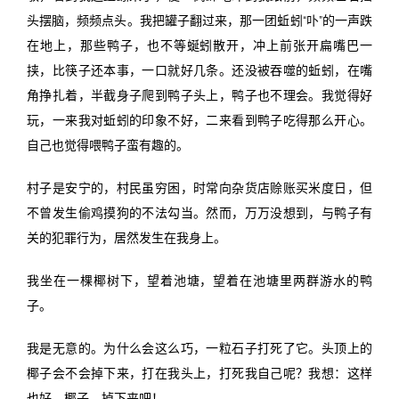
头摆脑，频频点头。我把罐子翻过来，那一团蚯蚓“卟”的一声跌
在地上，那些鸭子，也不等蜒蚓散开，冲上前张开扁嘴巴一
挟，比筷子还本事，一口就好几条。还没被吞噬的蚯蚓，在嘴
角挣扎着，半截身子爬到鸭子头上，鸭子也不理会。我觉得好
玩，一来我对蚯蚓的印象不好，二来看到鸭子吃得那么开心。
自己也觉得喂鸭子蛮有趣的。
村子是安宁的，村民虽穷困，时常向杂货店赊账买米度日，但
不曾发生偷鸡摸狗的不法勾当。然而，万万没想到，与鸭子有
关的犯罪行为，居然发生在我身上。
我坐在一棵椰树下，望着池塘，望着在池塘里两群游水的鸭
子。
我是无意的。为什么会这么巧，一粒石子打死了它。头顶上的
椰子会不会掉下来，打在我头上，打死我自己呢？我想：这样
也好。椰子，掉下来吧！