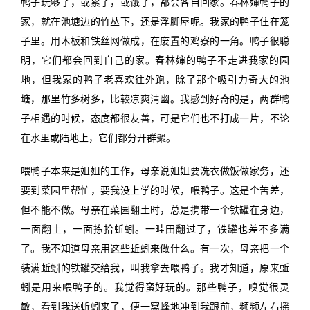
鸭子玩够了，或累了，或饿了，都会各自回家。春林婶鸭子的
家，就在池塘边的竹丛下，还是浮脚屋呢。我家的鸭子住在笼
子里。用木板和铁丝网做成，在废置的鸡寮的一角。鸭子很聪
明，它们都会回到自己的家。春林婶的鸭子不走进我家的园
地，但我家的鸭子老喜欢往外跑，除了那个吸引力奇大的池
塘，那里竹多树多，比较凉爽清幽。我感到好奇的是，两群鸭
子相遇的时候，态度都很友善，可是它们也不打成一片，不论
在水里或陆地上，它们都分开群聚。
喂鸭子本来是姐姐的工作，母亲说姐姐要洗衣做饭做家务，还
要到菜园里帮忙，要我没上学的时候，喂鸭子。这是个苦差，
但不能不做。母亲在菜园翻土时，总是携带一个铁罐在身边，
一面翻土，一面拣拾蚯蚓。一畦田翻过了，铁罐也差不多满
了。我不知道母亲用这些蚯蚓来做什么。有一次，母亲把一个
装满蚯蚓的铁罐交给我，叫我拿去喂鸭子。我才知道，原来蚯
蚓是用来喂鸭子的。我觉得蛮好玩的。那些鸭子，嗅觉很灵
敏，看到我送蚯蚓来了，便一窝蜂地冲到我跟前，频频左右摇