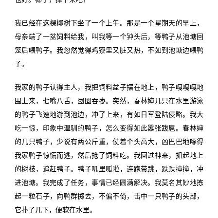
我已经在这棵椰树下坐了一个上午。那是一个星期天的早上，
母亲端了一盆饲料给我，叫我等一个钟头后，等鸭子从池塘回
笼后喂鸭子。我忽然觉得鸡寮里又脏又热，不如到池塘边喂鸭
子。
我家的鸭子认得主人，我把饲料盆子摆在地上，鸭子嘎嘎嘎地
围上来，七嘴八舌，囫囵吞枣。突然，春林婶几只在水里游泳
的鸭子飞速地游到池边，冲了上来，有如日军登陆侵略。我大
吃一惊，印象中温驯的鸭子，怎么变得如此嚣张跋扈。春林婶
的几只鸭子，少说有两公斤重，仗着个头高大，凶巴巴地啄得
我家鸭子惊慌而逃，然后抢了饲料吃。我回过神来，抓起地上
的树枝，追赶鸭子。鸭子叽里呱啦，连跑带跳，跌跌撞撞，冲
进池塘。我完成了任务，事情已经圆满解决。我莫名其妙地拣
起一粒石子，向鸭群掷去，不偏不倚，击中一只鸭子的头部，
它扑了几下，便软在水里。