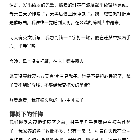
油灯，发出微弱的光晕，燃着的灯芯在玻璃罩里微微地晃动。
母亲白天劳作累了，天黑后便上床睡觉了。她间歇性的打鼾声
是催眠曲，我往往一觉睡到天明，在公鸡的啼叫声中醒来。
明天有英文听写，我想到错一个字打一鞭，便在睡梦中揉着手
心，半睡半醒。
今晚，母亲没有打鼾，在床上翻来覆去。
她天没亮就要去八天宫*卖三只鸭子。她是不是担心睡迟了，鸭
子卖不到好价钱，不够给我交拖欠的学费？
想着想着，我在猫头鹰的叫声中睡去了。
椰树下的忏悔
我们搬到宏茂桥组屋区之前，村子里几乎家家户户都有养鸭
子。我家养的鸭子数量不多，只有十来只。母亲白天都在菜园
里耕种，没时间兼顾多养鸭。母亲说，鸭子爱水，每天都要在