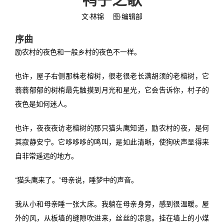
文·林锦 图·编辑部
投稿
文化
往期杂志
序曲
关于我们
艺术
181期
征稿启事
励农村的夜色和一般乡村的夜色不一样。
登录
历史
180期
“本土文学”栏目征稿
《源》杂志简介
也许，屋子右侧那株老榕树，很老很老长满胡须的老榕树，它
蓊蓊郁郁的树梢最先触摸到月光和星光，它会告诉你，村子的
{username} | 退出
文学
179期
编委会
夜色是如何迷人。
178期
联系我们
也许，夜夜夜访老榕树的那只猫头鹰知道，励农村的夜，是何
其寂静安宁。它哆哆哆的鸣叫，是如此清晰，使狗吠声显得来
177期
自非常遥远的地方。
“猫头鹰来了。”母亲说，睡梦中的声音。
我从小和母亲睡一张大床。我躺在母亲身旁，感到很温暖。屋
外的风，从板墙的缝隙吹进来，丝丝的凉意。挂在墙上的小煤