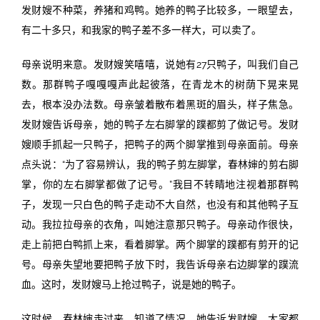
发财嫂不种菜，养猪和鸡鸭。她养的鸭子比较多，一眼望去，
有二十多只，和我家的鸭子差不多一样大，可以卖了。
母亲说明来意。发财嫂笑嘻嘻，说她有27只鸭子，叫我们自己
数。那群鸭子嘎嘎嘎声此起彼落，在青龙木的树荫下晃来晃
去，根本没办法数。母亲皱着散布着黑斑的眉头，样子焦急。
发财嫂告诉母亲，她的鸭子左右脚掌的蹼都剪了做记号。发财
嫂顺手抓起一只鸭子，把鸭子的两个脚掌推到母亲面前。母亲
点头说：“为了容易辨认，我的鸭子剪左脚掌，春林婶的剪右脚
掌，你的左右脚掌都做了记号。”我目不转睛地注视着那群鸭
子，发现一只白色的鸭子走动不大自然，也没有和其他鸭子互
动。我拉拉母亲的衣角，叫她注意那只鸭子。母亲动作很快，
走上前把白鸭抓上来，看着脚掌。两个脚掌的蹼都有剪开的记
号。母亲失望地要把鸭子放下时，我告诉母亲右边脚掌的蹼流
血。这时，发财嫂马上抢过鸭子，说是她的鸭子。
这时候，春林婶走过来。知道了情况，她告诉发财嫂，大家都