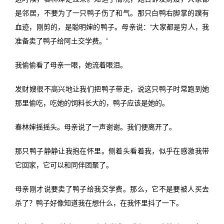
是邻居，不要为了一只鸭子伤了和气。那只白鸭右脚掌的蹼有
血迹，刚剪的，是聪明婶的鸭子。母亲说：“大家都是穷人，我
准备卖了鸭子给阿土交学费。”
我偷偷看了母亲一眼，她流着眼泪。
发财嫂很不高兴地让我们把鸭子带走，说这只鸭子时常跑到她
那里偷吃，吃她的饲料长大的，鸭子应该是她的。
春林婶摇摇头。母亲说了一声谢谢。我们便离开了。
那只鸭子静静让我抱在怀里。侧着头看着我，似乎在感激我带
它回家，它可以和同伴团聚了。
母亲刚才说要卖了鸭子给我交学费。那么，它不是要被人买去
杀了？鸭子好像知道我在想什么，在我怀里抖了一下。