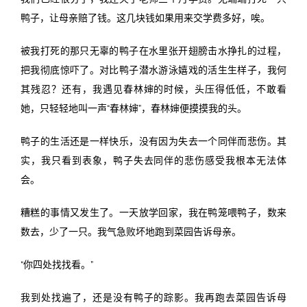
鸭子，让母亲赔了钱。这几块钱如果用来交学费多好，唉。
被我打死的那只无辜的鸭子在水里张开翅膀击水挣扎的过程，
把我彻底惊吓了。对比鸭子潜水游泳嬉戏的活生生样子，我何
其残忍？还有，我遇见春林婶的时候，头压得低低，不敢看
她，只轻轻地叫一声“春林婶”，春林婶便摸摸我的头。
鸭子的生活还是一样快乐，没有因为失去一个同伴而悲伤。其
实，我只看到表象，鸭子失去同伴的悲伤感受我根本无法体
会。
糟糕的事情又发生了。一天放学回家，我在鸭笼喂鸭子，数来
数去，少了一只。我气急败坏地跑到菜园告诉母亲。
“你四处找找看。”
我到处找遍了，还是没有鸭子的踪影。我再跑去菜园告诉母