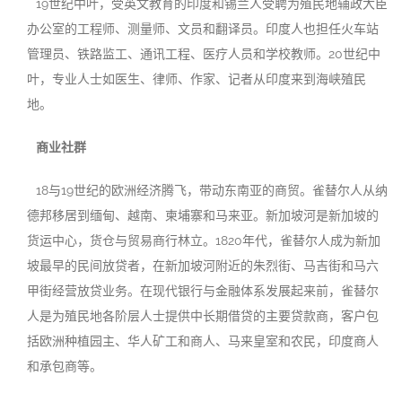
19世纪中叶，受英文教育的印度和锡兰人受聘为殖民地辅政大臣
办公室的工程师、测量师、文员和翻译员。印度人也担任火车站
管理员、铁路监工、通讯工程、医疗人员和学校教师。20世纪中
叶，专业人士如医生、律师、作家、记者从印度来到海峡殖民
地。
商业社群
18与19世纪的欧洲经济腾飞，带动东南亚的商贸。雀替尔人从纳
德邦移居到缅甸、越南、柬埔寨和马来亚。新加坡河是新加坡的
货运中心，货仓与贸易商行林立。1820年代，雀替尔人成为新加
坡最早的民间放贷者，在新加坡河附近的朱烈街、马吉街和马六
甲街经营放贷业务。在现代银行与金融体系发展起来前，雀替尔
人是为殖民地各阶层人士提供中长期借贷的主要贷款商，客户包
括欧洲种植园主、华人矿工和商人、马来皇室和农民，印度商人
和承包商等。