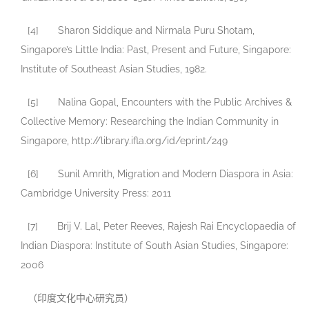
[4] Sharon Siddique and Nirmala Puru Shotam,
Singapore’s Little India: Past, Present and Future, Singapore:
Institute of Southeast Asian Studies, 1982.
[5] Nalina Gopal, Encounters with the Public Archives &
Collective Memory: Researching the Indian Community in
Singapore, http://library.ifla.org/id/eprint/249
[6] Sunil Amrith, Migration and Modern Diaspora in Asia:
Cambridge University Press: 2011
[7] Brij V. Lal, ‎Peter Reeves, ‎Rajesh Rai Encyclopaedia of
Indian Diaspora: Institute of South Asian Studies, Singapore:
2006
（印度文化中心研究员）