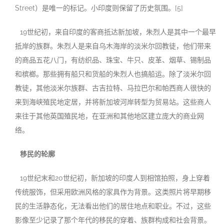
Street）是唯一的标记。小印度则保留了历史氛围。[5]
19世纪初，来自印度的客商抵达新加坡，朱烈人是其中一个最早
抵岸的族群。朱烈人是来自乌木海岸的淡米尔回教徒，他们带来
的商品五花八门，有纺织品、珠宝、牛只、皮革、烟草、锡制品
和槟榔。那些拥有船只和货船的朱烈人也搞船运。除了淡米尔回
教徒，其他淡米尔族群、古吉拉特、马拉巴尔和帕西商人很快的
来到海峡殖民地定居，并将新加坡河岸转型为贸易站。这些商人
来往于其他英国殖民地，在亚洲和其他地区建立庞大的商业网
络。
移民的轮廓
19世纪末和20世纪初，新加坡的印度人到相馆拍照，身上穿着
传统服饰，但采用欧洲风格的家具作为背景。这类照片将早期移
民的生活静态化，无法看出他们的居住地点和职业。不过，这些
影像至少记录了那个年代的移民的穿着、族群构成和社会背景。