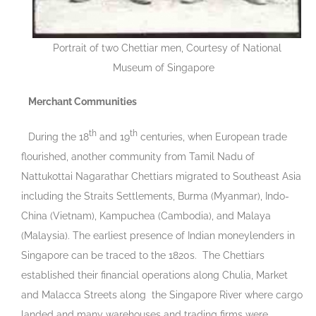
Portrait of two Chettiar men, Courtesy of National
Museum of Singapore
Merchant Communities
th
th
During the 18
and 19
centuries, when European trade
flourished, another community from Tamil Nadu of
Nattukottai Nagarathar Chettiars migrated to Southeast Asia
including the Straits Settlements, Burma (Myanmar), Indo-
China (Vietnam), Kampuchea (Cambodia), and Malaya
(Malaysia). The earliest presence of Indian moneylenders in
Singapore can be traced to the 1820s. The Chettiars
established their financial operations along Chulia, Market
and Malacca Streets along the Singapore River where cargo
landed and many warehouses and trading firms were