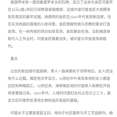
泰国甲米有一面刻着婆罗米文的石碑，显示了淡米尔金匠可能早
在公元3或4世纪已经移居泰国南部，这或许是印度金匠大规模来
到东南亚的最早证据。纳德邦的金匠在1940年代来到新加坡，住
在实龙岗路的昏暗的小房间里。金匠根据传统与宗教的需求打造
金饰。在一些传统的场合如穿耳洞，金匠都会在场。当机械逐渐
取代人工作业时，印度金匠跟着消失，被印度与华族首饰商取
代。
女人
过去的新加坡印度族群，男人一路来都处于领导地位，女人则没
有什么记载。殖民地文件显示，19世纪中叶来到本地的女人都是
囚犯和种植园工。19世纪末，海峡殖民地的印度商人和移民开始
将家眷接过来。1920年代，入境的印度妇女约占百分之三十，奠
定日后印度侨民落地生根和组织家庭的基础。
印度女子主要是家庭主妇，倾向于社区服务与手工艺品制作。她