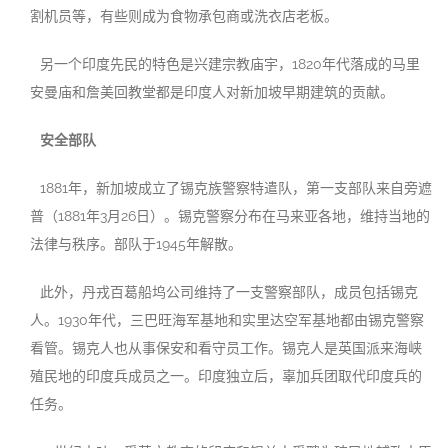
割机员等，有些则成为食物承包商或洗衣店老板。
另一个印度先民的特色是兴建宗教庙宇，1820年代落成的马里
安曼庙和詹美回教堂都是印度人对新加坡早期建筑的贡献。
安全部队
1881年，新加坡成立了锡克族警察特遣队，第一支部队来自旁遮
普（1881年3月26日）。锡克警察分布在马来亚各地，维持当地的
法律与秩序。部队于1945年解散。
此外，丹戎百葛船坞公司维持了一支警察部队，成员包括锡克
人。1930年代，三巴旺海军基地和实里达空军基地都由锡克警察
看管。锡克人也从事保安和看守员工作。锡克人是英国派来海峡
殖民地的印度兵成员之一。印度独立后，辜加兵团取代印度兵的
任务。