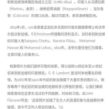
和新加坡海峡殖民地成立之后（1786-1824）。印度人从马德拉斯
（Madras，金奈）、纳格伯蒂讷姆（Nagapattinam）、加尔各
答（Calcutta）的港口出发，越过印度洋，来到海峡殖民地。
1819年1月，120名原属孟加拉步兵团的印度兵跟随莱佛士和法夸
尔抵达新加坡。R.B.Krishnan所搜集的资料显示，当时来到新加坡
的印度人有Sangara Chetty、Naraina Pillay、 Mohamed
Hassan 和 Mohamed Lebar。1822年，法夸尔委任他们为理事，
主管印度人的事务[1]。
档案照片为我们提供可靠的线索，得以追踪19世纪末至20世纪
初来到新加坡的印度移民。G. R. Lambert 是当时本地著名的相
馆，为1867年至1900年代初的新加坡摄下大量珍贵的图片[2]，保
存着两个世纪前的新加坡的地貌和多元种族的景观，让我们重新
探索曾经在这里生活过的不同族群、时尚和习俗。如John
Falconer所说：“这些照片加强了东方人的浪漫形象与各族群的神
秘感，其中不乏叫人咂舌的镜头。”[3]