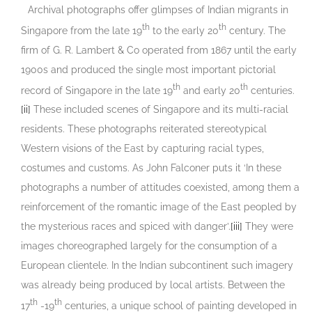
Archival photographs offer glimpses of Indian migrants in
th
th
Singapore from the late 19
to the early 20
century. The
firm of G. R. Lambert & Co operated from 1867 until the early
1900s and produced the single most important pictorial
th
th
record of Singapore in the late 19
and early 20
centuries.
[ii]
These included scenes of Singapore and its multi-racial
residents. These photographs reiterated stereotypical
Western visions of the East by capturing racial types,
costumes and customs. As John Falconer puts it ‘In these
photographs a number of attitudes coexisted, among them a
reinforcement of the romantic image of the East peopled by
the mysterious races and spiced with danger’.
[iii]
They were
images choreographed largely for the consumption of a
European clientele. In the Indian subcontinent such imagery
was already being produced by local artists. Between the
th
th
17
-19
centuries, a unique school of painting developed in