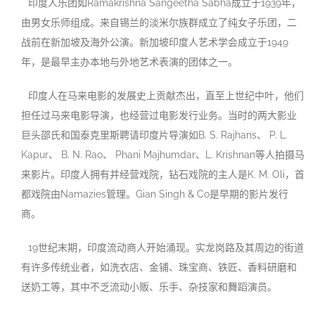
印度人乐团如Ramakrishna Sangeetha Sabha成立于1939年，
由男女乐师组成。来自锡兰的淡米尔族群成立了纯女子乐团，二
战前在新加坡及海外公演。新加坡印度人艺术学会成立于1949
年，是最早主办本地与外地艺术表演的团体之一。
印度人在马来电影的发展史上贡献杰出，直至上世纪中叶，他们
担任过马来电影导演，也经营过电影发行业务。当时的两大影业
巨头邵氏和国泰克里斯聘请印度片导演如B. S. Rajhans、 P. L.
Kapur、 B. N. Rao、 Phani Majhumdar、L. Krishnan等人拍摄马
来影片。印度人拥有并经营戏院，钻石戏院的主人是K. M. Oli，首
都戏院由Namazies管理。Gian Singh & Co是早期的影片发行
商。
19世纪末期，印度流动商人开始涌现。实龙岗路及其周边的街道
有许多传统业者，如洗衣店、金铺、珠宝商、铁匠、香料研磨和
送奶工等，其中不乏流动小贩、乐手、杂技家和舞蹈演员。