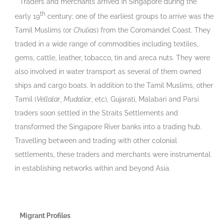
Traders and merchants arrived in Singapore during the
th
early 19
century; one of the earliest groups to arrive was the
Tamil Muslims (or
Chulias
) from the Coromandel Coast. They
traded in a wide range of commodities including textiles,
gems, cattle, leather, tobacco, tin and areca nuts. They were
also involved in water transport as several of them owned
ships and cargo boats. In addition to the Tamil Muslims, other
Tamil (
Vellalar
,
Mudaliar
, etc), Gujarati, Malabari and Parsi
traders soon settled in the Straits Settlements and
transformed the Singapore River banks into a trading hub.
Travelling between and trading with other colonial
settlements, these traders and merchants were instrumental
in establishing networks within and beyond Asia.
Migrant Profiles