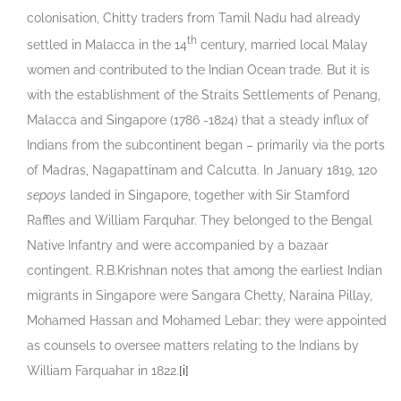
colonisation, Chitty traders from Tamil Nadu had already
th
settled in Malacca in the 14
century, married local Malay
women and contributed to the Indian Ocean trade. But it is
with the establishment of the Straits Settlements of Penang,
Malacca and Singapore (1786 -1824) that a steady influx of
Indians from the subcontinent began – primarily via the ports
of Madras, Nagapattinam and Calcutta. In January 1819, 120
sepoys
landed in Singapore, together with Sir Stamford
Raffles and William Farquhar. They belonged to the Bengal
Native Infantry and were accompanied by a bazaar
contingent. R.B.Krishnan notes that among the earliest Indian
migrants in Singapore were Sangara Chetty, Naraina Pillay,
Mohamed Hassan and Mohamed Lebar; they were appointed
as counsels to oversee matters relating to the Indians by
William Farquahar in 1822.
[i]