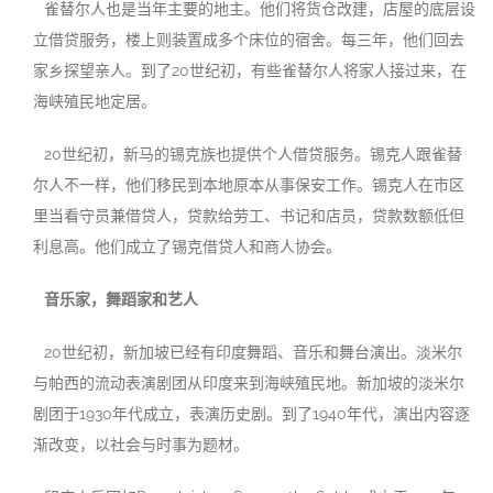
雀替尔人也是当年主要的地主。他们将货仓改建，店屋的底层设
立借贷服务，楼上则装置成多个床位的宿舍。每三年，他们回去
家乡探望亲人。到了20世纪初，有些雀替尔人将家人接过来，在
海峡殖民地定居。
20世纪初，新马的锡克族也提供个人借贷服务。锡克人跟雀替
尔人不一样，他们移民到本地原本从事保安工作。锡克人在市区
里当看守员兼借贷人，贷款给劳工、书记和店员，贷款数额低但
利息高。他们成立了锡克借贷人和商人协会。
音乐家，舞蹈家和艺人
20世纪初，新加坡已经有印度舞蹈、音乐和舞台演出。淡米尔
与帕西的流动表演剧团从印度来到海峡殖民地。新加坡的淡米尔
剧团于1930年代成立，表演历史剧。到了1940年代，演出内容逐
渐改变，以社会与时事为题材。