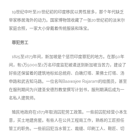
19世纪中叶至20世纪初的印度移民以男性居多，那个年代缺乏
举家移居海外的动力。国家博物馆收藏了一张20世纪初的淡米尔
家庭合照，一家大小穿戴着传统服装和珠宝。
罪犯劳工
1825至1873年间，新加坡是个惩罚印度罪犯的地方。在那50年
间，有1万5000至2万名印度监犯被遣送到新加坡当苦力，建设了
好些还保留着的建筑地标如总统府、白礁灯塔、莱佛士灯塔、汤
申路和武吉知马路。一位名叫Baawajee Rajaram的绘图员，甚至
在服刑期间为兴建圣安德烈教堂撰写计划书，服刑期满后成为一
名私人建筑师。
殖民地政府在1873年取消囚犯劳工政策。一些前囚犯经营小本生
意，买土地建房屋。有些人在公共工程局工作，熟练的工匠担任
管工的职务。一些前囚犯当水管工、裁缝、印刷工人、鞋匠、切