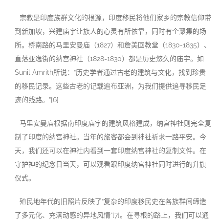
宗教是印度族群文化的根源，印度移民将他们家乡的宗教信仰带
到新加坡，兴建庙宇让族人的心灵有所依靠，同时有个聚集的场
所。桥南路的马里安曼庙（1827）和詹美回教堂（1830-1835）、
直落亚逸街的纳宫神社（1828-1830）都是历史悠久的庙宇。如
Sunil Amrith所说：“历史学者通过古老的建筑与文化，找到珍贵
的移民记录。这些古老的记载遍布亚洲，为我们提供追寻移民足
迹的线路。”[6]
马里安曼庙根据南印度庙宇的建筑风格建成，纳宫神社则完全复
制了印度的纳宫神社。当年的旅客都会到神社祈求一路平安。今
天，我们还可以在神社内看到一套印度纳宫神社的复制文件。在
守护神的纪念日当天，可以观看跟印度纳宫神社同时进行的升旗
仪式。
殖民地年代的旧照片反映了“复杂的印度移民史在各族群间缔造
了多元化、充满动感的异地风情”[7]。在寻根的路上，我们可以通