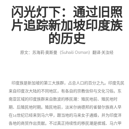
闪光灯下：通过旧照
投稿
文化
往期杂志
片追踪新加坡印度族
关于我们
艺术
181期
征稿启事
的历史
登录
历史
180期
“本土文学”栏目征稿
《源》杂志简介
原文：苏海莉·奥斯曼（Suhaili Osman）翻译·关汝经
{username} | 退出
文学
179期
编委会
178期
联系我们
印度族是新加坡的第三大族群，占总人口的百分之九。印度先民
177期
来自印度次大陆的不同地区，有各自的宗教信仰与文化习俗。东
南亚区域的印度族群来自数波的移民潮：殖民地前、殖民地时
期、后殖民地时期。殖民地前，淡米尔纳德邦的雀替尔族商人早
在14世纪已经来到马六甲，跟当地的马来女子通婚，并为印度洋
各地的商贸作出贡献。不过真正持续性的移民潮是槟城、马六甲