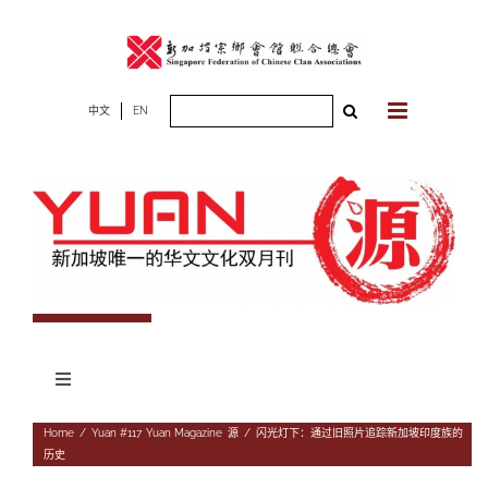
Skip
to
content
Search
中文
EN
for:
Toggle
Navigation
专题
Home
/
Yuan #117
,
Yuan Magazine
,
源
/
闪光灯下：通过旧照片追踪新加坡印度族的
历史
杂志期数
人物