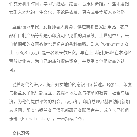
们充分利用时间，学习针线活、绘画、音乐和舞蹈。有些印度妇
女融入本地的土生文化，不论是衣着、语言或美食都入乡随俗。
直至1990年代，女相师替人算命，供应商销售家庭用品、农产
品和自制产品等都是小印度司空见惯的风景线。上世纪中叶，来
自纳德邦的女回教徒也是闻名的香料商贩。E. A. Ponnammal女
士（1898-1973）是一名淡米尔妇女，早在上世纪初已经在本地经
营放贷业务，为自己的族群提供资金，并受到其他借贷商的认
可。
随着时代的进步，提升妇女地位的意识日渐普遍。1931年，印度
与锡兰女子俱乐部成立，支援本地妇女与孩童的教育、社会与经
济，为他们提供平等的机会。1950年，印度总理尼赫鲁访问新加
坡期间，印度与锡兰女子俱乐部跟妇女联盟合并，成立卡马拉俱
乐部（Kamala Club），一直持续至今。
文化习俗