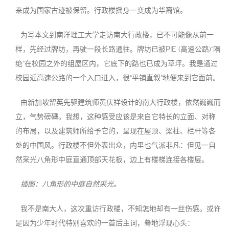
来成为国家古迹被保留。行政楼摇身一变成为华裔馆。
为写本文到南洋理工大学走访南大行政楼，已不可能像从前一
样，先经过牌坊，再驶一段长路通往。牌坊已被PIE (高速公路)“隔
绝”在校园之外的组屋区内，它底下的路也已成为草坪。我是通过
校园近高速公路的一个入口进入，很“平铺直叙”地便来到它面前。
由新加坡留英先驱建筑师黄庆祥设计的南大行政楼，依然巍巍而
立，气势磅礴。我想，这种感受应该是来自它特长的立面、对称
的布局，以及建筑师所给予它的，呈现在屋顶、梁柱、栏杆等各
处的中国风。行政楼不但外表出众，内里也气派非凡：但见一自
然采光八角形中庭直通顶部天花板，边上有楼梯连接各楼层。
插图：八角形的中庭自然采光。
我不是南大人，这次重访行政楼，不知怎地却有一丝伤感。或许
是因为少年时代特别喜欢的一首后主词，蓦地浮现心头：