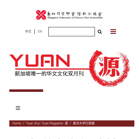
Skip
to
content
Search
中文
EN
for:
Toggle
Navigation
专题
Home
/
Yuan #117
,
Yuan Magazine
,
源
/
南洋大学行政楼
杂志期数
人物