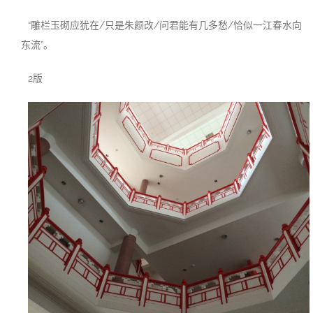
“雕栏玉砌应犹在/只是朱颜改/问君能有几多愁/恰似一江春水向
东流”。
2版