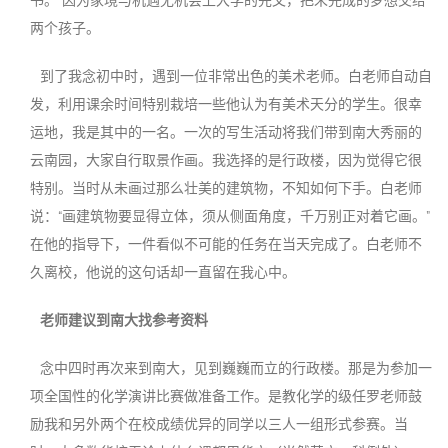
书。”因为家境与机遇无机会上大学的先父，把未完成的梦想交给
两个孩子。
到了我念初中时，遇到一位非常出色的美术老师。白老师自动自
发，利用课余时间特别栽培一些他认为有美术天分的学生。很幸
运地，我是其中的一名。一次的写生活动将我们带到南大秀丽的
云南园，大家自行取景作画。我选择的是行政楼，因为觉得它很
特别。当时从未画过那么壮美的建筑物，不知如何下手。白老师
说：“画建筑物要显得立体，须从侧面角度，千万别正对着它画。”
在他的指导下，一件看似不可能的任务在当天完成了。白老师不
久离校，他说的这句话却一直留在我心中。
老师建议到南大找参考资料
念中四时再次来到南大，见到巍巍而立的行政楼。那是为参加一
项全国性的化学演讲比赛做准备工作。是教化学的级任罗老师鼓
励我和另外两个在校成绩优异的同学以三人一组形式参赛。当