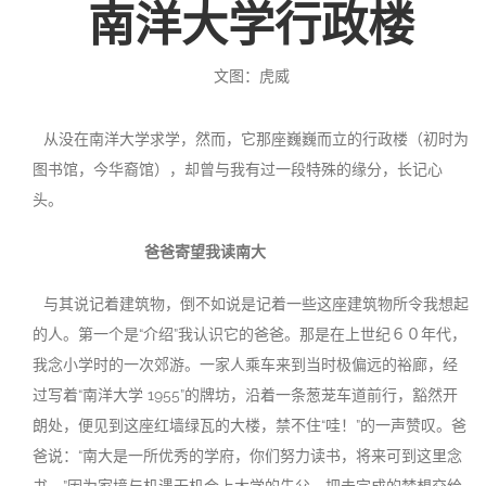
南洋大学行政楼
投稿
文化
往期杂志
文图：虎威
关于我们
艺术
181期
征稿启事
从没在南洋大学求学，然而，它那座巍巍而立的行政楼（初时为
登录
历史
180期
“本土文学”栏目征稿
《源》杂志简介
图书馆，今华裔馆），却曾与我有过一段特殊的缘分，长记心
头。
{username} | 退出
文学
179期
编委会
爸爸寄望我读南大
178期
联系我们
与其说记着建筑物，倒不如说是记着一些这座建筑物所令我想起
177期
的人。第一个是“介绍”我认识它的爸爸。那是在上世纪６０年代，
我念小学时的一次郊游。一家人乘车来到当时极偏远的裕廊，经
过写着“南洋大学 1955”的牌坊，沿着一条葱茏车道前行，豁然开
朗处，便见到这座红墙绿瓦的大楼，禁不住“哇！”的一声赞叹。爸
爸说：“南大是一所优秀的学府，你们努力读书，将来可到这里念