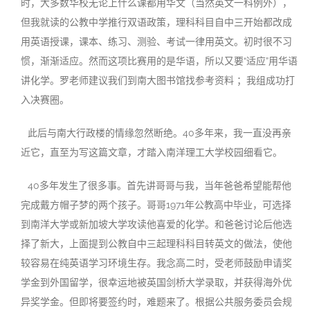
时，大多数华校无论上什么课都用华文（当然英文一科例外），
但我就读的公教中学推行双语政策，理科科目自中三开始都改成
用英语授课，课本、练习、测验、考试一律用英文。初时很不习
惯，渐渐适应。然而这项比赛用的是华语，所以又要“适应”用华语
讲化学。罗老师建议我们到南大图书馆找参考资料 ；我组成功打
入决赛圈。
此后与南大行政楼的情缘忽然断绝。40多年来，我一直没再亲
近它，直至为写这篇文章，才踏入南洋理工大学校园细看它。
40多年发生了很多事。首先讲哥哥与我，当年爸爸希望能帮他
完成戴方帽子梦的两个孩子。哥哥1971年公教高中毕业，可选择
到南洋大学或新加坡大学攻读他喜爱的化学。和爸爸讨论后他选
择了新大，上面提到公教自中三起理科科目转英文的做法，使他
较容易在纯英语学习环境生存。我念高二时，受老师鼓励申请奖
学金到外国留学，很幸运地被英国剑桥大学录取，并获得海外优
异奖学金。但即将要签约时，难题来了。根据公共服务委员会规