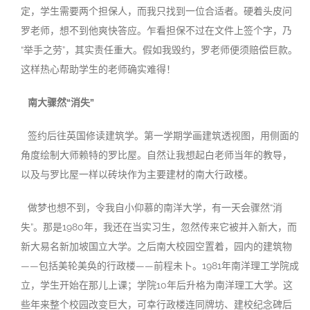
定，学生需要两个担保人，而我只找到一位合适者。硬着头皮问
罗老师，想不到他爽快答应。乍看担保不过在文件上签个字，乃
“举手之劳”，其实责任重大。假如我毁约，罗老师便须赔偿巨款。
这样热心帮助学生的老师确实难得！
南大骤然“消失”
签约后往英国修读建筑学。第一学期学画建筑透视图，用侧面的
角度绘制大师赖特的罗比屋。自然让我想起白老师当年的教导，
以及与罗比屋一样以砖块作为主要建材的南大行政楼。
做梦也想不到，令我自小仰慕的南洋大学，有一天会骤然“消
失”。那是1980年，我还在当实习生，忽然传来它被并入新大，而
新大易名新加坡国立大学。之后南大校园空置着，园内的建筑物
——包括美轮美奂的行政楼——前程未卜。1981年南洋理工学院成
立，学生开始在那儿上课；学院10年后升格为南洋理工大学。这
些年来整个校园改变巨大，可幸行政楼连同牌坊、建校纪念碑后