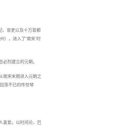
妃、官吏以及十万首都
），进入了“南宋”时
汗忽必烈建立的元朝。
从南宋末期进入元朝之
回荡不已的传世琴
人喜爱。以时间论，巴