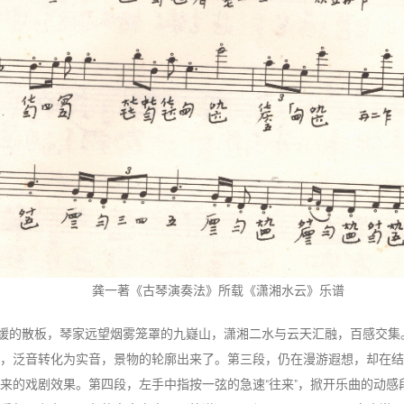
龚一著《古琴演奏法》所载《潇湘水云》乐谱
缓的散板，琴家远望烟雾笼罩的九嶷山，潇湘二水与云天汇融，百感交集
，泛音转化为实音，景物的轮廓出来了。第三段，仍在漫游遐想，却在结尾
来的戏剧效果。第四段，左手中指按一弦的急速“往来”，掀开乐曲的动感