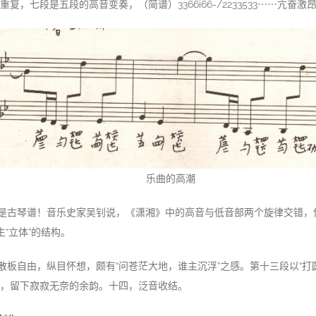
复，七段是五段的高音变奏，（简谱）3366i66-/2233533⋯⋯亢奋
乐曲的高潮
是古琴谱！音乐史家吴钊说，《潇湘》中的高音与低音部两个旋律交错，
生“立体”的结构。
散板自由，纵目怀想，颇有“问苍茫大地，谁主沉浮”之感。第十三段以“打
，留下寂寂无奈的余韵。十四，泛音收结。