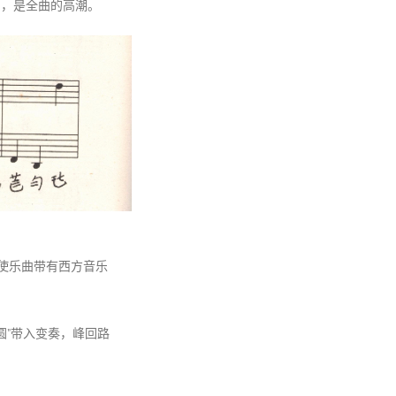
激昂，是全曲的高潮。
使乐曲带有西方音乐
圆”带入变奏，峰回路