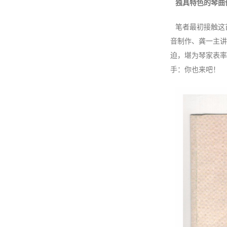
独具特色的琴曲
笔者最初接触这
音制作、龚一主讲
迫，堪为琴家表率
手：你也来吧！