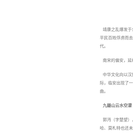
靖康之乱爆发于
平民百姓俘虏而去
代。
南宋的偏安，延
中华文化向以汉
际，临安出现了一
曲。
九嶷山云水空濛
郭沔（字楚望）
哈、莫札特也还未