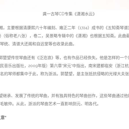
龚一古琴CD专集《潇湘水云》
湘，主要根据清康熙六十年编刻、雍正二年（1724）成书的《五知斋琴谱》
卷（俗称老八张），卷二，吴景略专辑中的《潇湘》也根据五知斋。此曲
琴统、清谱大还阁和自远堂等也收录此曲。
郭楚望传世琴曲还有《泛沧浪》等，也有作品已经佚失。他是怎样的一个
民音乐出版社，2009年版）第六章“宋元”中指出，南宋建都临安（浙江
名的琴师都集中于此，称为浙派。郭楚望，是主张抵抗侵略的光禄大夫张
望继承、发展了传统的琴曲，并有独具特色的琴曲创作，这些琴曲通过他
毛敏仲。从此，浙派的琴曲艺术一直影响到元、明各代。
意”