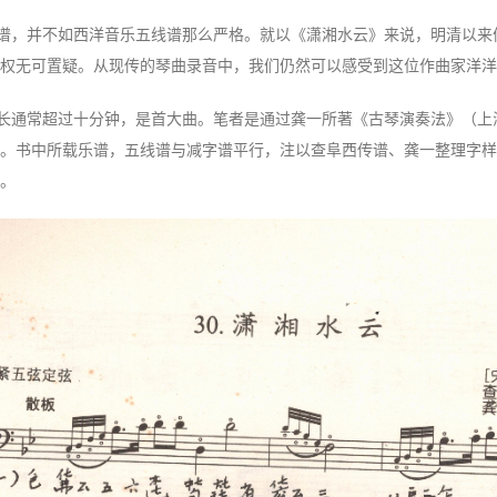
谱，并不如西洋音乐五线谱那么严格。就以《潇湘水云》来说，明清以来
权无可置疑。从现传的琴曲录音中，我们仍然可以感受到这位作曲家洋洋
长通常超过十分钟，是首大曲。笔者是通过龚一所著《古琴演奏法》（上海
。书中所载乐谱，五线谱与减字谱平行，注以查阜西传谱、龚一整理字样
。