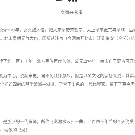
文图·庄永康
公元1127年，女真族入侵，把大宋皇帝宋钦宗、太上皇宋徽宗与皇族、后
。北宋皇朝元气大伤，国都从汴京（今河南开封市）迁到临安（今浙江杭州
续了约一百五十年。北方民族再度入侵，公元1279年，南宋亡于蒙古可
族为中心，说起宋史，自不免壮怀激烈。但是以琴文化的弘扬来说，其实
个光芒四射的琴学流派—浙派，孕育了出色的一代代琴家，留下了至今仍
，是浙派的一代宗师，所作《潇湘水云》一曲，七百四十年后的今天仍受
打破他的记录！