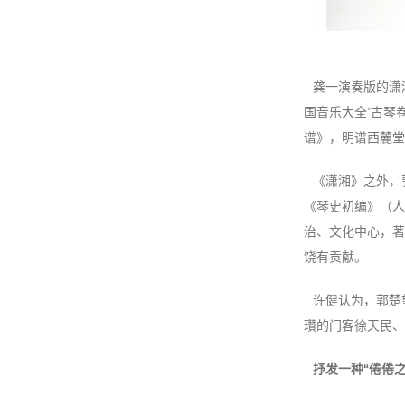
龚一演奏版的潇
国音乐大全”古琴
谱》，明谱西麓堂
《潇湘》之外，
《琴史初编》（人
治、文化中心，著
饶有贡献。
许健认为，郭楚
瓚的门客徐天民、
抒发一种“倦倦之