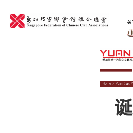
Skip
to
content
关
Home
/
Yuan #115
,
Y
诞