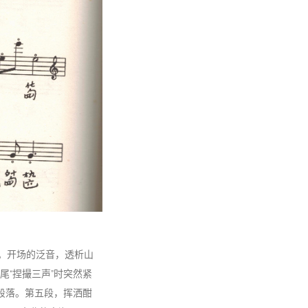
。开场的泛音，透析山
“捏撮三声”时突然紧
段落。第五段，挥洒酣