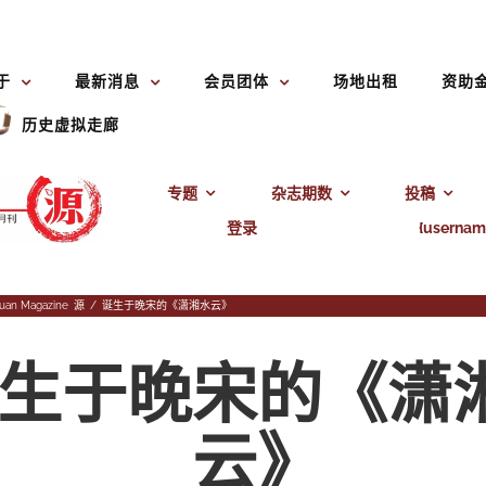
于
最新消息
会员团体
场地出租
资助
历史虚拟走廊
专题
杂志期数
投稿
登录
{usernam
uan Magazine
,
源
/
诞生于晚宋的《潇湘水云》
生于晚宋的《潇
云》