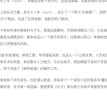
乐三年（1405），朱棣派郑和下西洋时，还放出烟幕，说要到海外寻找
上的反对力量，永乐十八年（1420），设立了一个称为“东缉事厂”、简称“
造不少冤狱，也成了后世戏剧、电影的热门题材。
子朱权年青时便被封为宁王，管理边镇要地，并曾统领精兵八万，大会诸
属是充满猜忌的，像朱权这么一个精干的将才，岂能掉以轻心？朱棣给他加
往江西南昌的内地。
西谱”的发源地，琴家汇聚，琴学基础深厚。在这么一个山明水秀、人杰地
琴艺术的热爱，朱权集中人力物力，与五名助手，把前朝留下来的千多首
，终于完成了《神奇秘谱》的编印工作。
朱权除了研究音乐，也在潜心修道。他采用了一个道风十足的笔名叫“臞仙
看目录：全书第一首选曲，便是寄意《庄子》里头隐士许由不肯接受尧帝