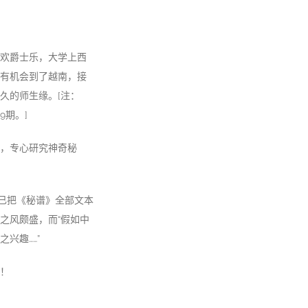
欢爵士乐，大学上西
有机会到了越南，接
久的师生缘。[注：
9期。]
，专心研究神奇秘
已把《秘谱》全部文本
之风颇盛，而“假如中
兴趣……”
！