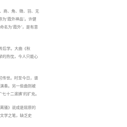
宫、商、角、徵、羽、无
为“霞外神品”。许健
名为“霞外”，是有意
以传后学。大曲《秋
琴的热忱，今人只能心
都可传世。时至今日，谱
演奏。另一些曲则被
“七十二滚拂”的扩充。
离骚》说成是屈原的
文学之笔，缺乏史