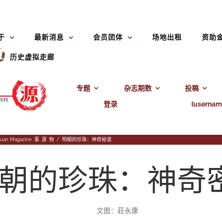
于
最新消息
会员团体
场地出租
资助
历史虚拟走廊
专题
杂志期数
投稿
登录
{usernam
uan Magazine
,
事
,
源
,
物
/
明朝的珍珠：神奇秘谱
朝的珍珠：神奇
文图：莊永康