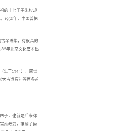
祖的十七王子朱权却
1956年，中国曾把
的古琴谱集，有很高的
986年北京文化艺术出
生于1944）。唐世
》《太古遗音》等百多首
四子，也就是后来称
宫廷政变，推翻了侄