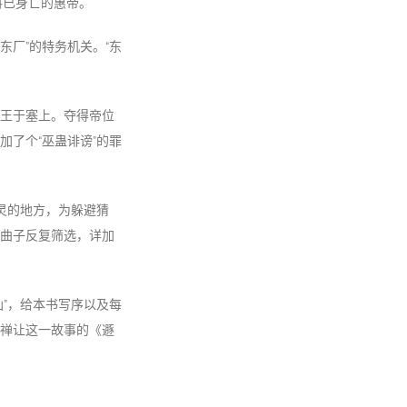
料已身亡的惠帝。
东厂”的特务机关。“东
王于塞上。夺得帝位
了个“巫蛊诽谤”的罪
灵的地方，为躲避猜
曲子反复筛选，详加
”，给本书写序以及每
禅让这一故事的《遯