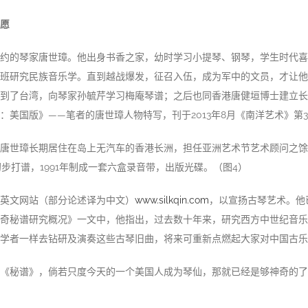
愿
约的琴家唐世璋。他出身书香之家，幼时学习小提琴、钢琴，学生时代喜
班研究民族音乐学。直到越战爆发，征召入伍，成为军中的文员，才让他
年他到了台湾，向琴家孙毓芹学习梅庵琴谱；之后也同香港唐健垣博士建立长
：美国版》——笔者的唐世璋人物特写，刊于2013年8月《南洋艺术》第3
唐世璋长期居住在岛上无汽车的香港长洲，担任亚洲艺术节艺术顾问之馀
初步打谱，1991年制成一套六盒录音带，出版光碟。（图4）
英文网站（部分论述译为中文）
www.silkqin.com
，以宣扬古琴艺术。他
奇秘谱研究概况》一文中，他指出，过去数十年来，研究西方中世纪音乐
学者一样去钻研及演奏这些古琴旧曲，将来可重新点燃起大家对中国古乐之
《秘谱》，倘若只度今天的一个美国人成为琴仙，那就已经是够神奇的了