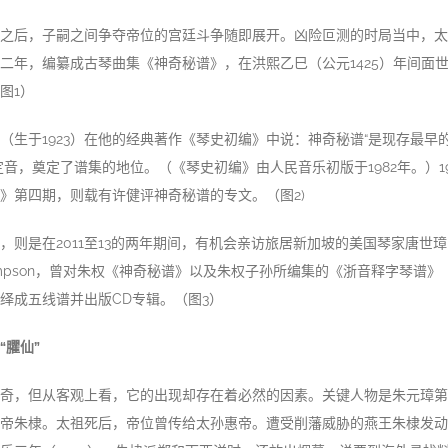
之后，子嗣之间争夺帝位的宫廷斗争随即展开。凶险叵测的时局当中，太
二年，编纂成古琴曲集《神奇秘谱》，在洪熙乙巳（公元1425）年间面世。
图1）
（生于1923）在他的经典著作《琴史初编》中说：神奇秘谱“是现存最早
定音，奠定了谱集的地位。（《琴史初编》由人民音乐初版于1982年。）1
》第四期，则载有许健评神奇秘谱的专文。（图2)
，则是在2011至13的两年期间，有机会亲访旅居新加坡的美国琴家唐世璋（
Thompson，曾对朱权《神奇秘谱》以及朱权子孙所编集的《浙音释字琴谱
绎成五线谱并出版CD专辑。（图3）
“臞仙”
奇，但从客观上看，它的出现却存在着必然的因素。关键人物是朱元璋第
帝朱棣。太祖死后，帝位曾传给太孙惠帝。遭受削藩威胁的燕王朱棣发动