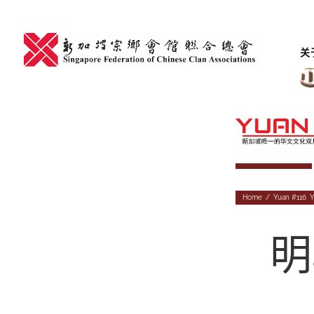
Skip
to
content
关
Home
/
Yuan #116
,
Y
明