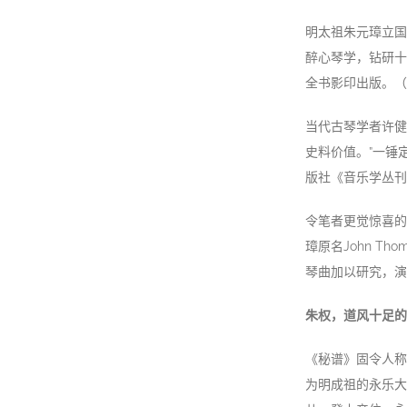
明太祖朱元璋立国
醉心琴学，钻研十
全书影印出版。（
当代古琴学者许健
史料价值。”一锤
版社《音乐学丛刊
令笔者更觉惊喜的
璋原名John 
琴曲加以研究，演
朱权，道风十足的
《秘谱》固令人称
为明成祖的永乐大