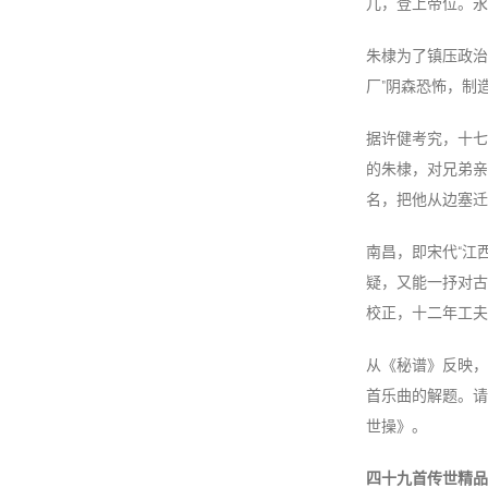
儿，登上帝位。永
朱棣为了镇压政治
厂”阴森恐怖，制
据许健考究，十七
的朱棣，对兄弟亲
名，把他从边塞迁
南昌，即宋代“江
疑，又能一抒对古
校正，十二年工夫
从《秘谱》反映，
首乐曲的解题。请
世操》。
四十九首传世精品