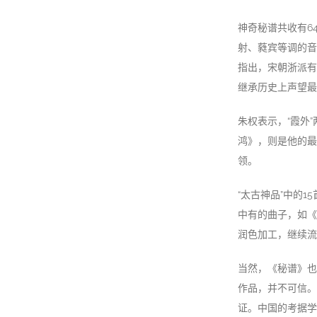
神奇秘谱共收有6
射、蕤宾等调的音
指出，宋朝浙派有
继承历史上声望最
朱权表示，“霞外
鸿》，则是他的最
领。
“太古神品”中的
中有的曲子，如《
润色加工，继续流
当然，《秘谱》也
作品，并不可信。
证。中国的考据学