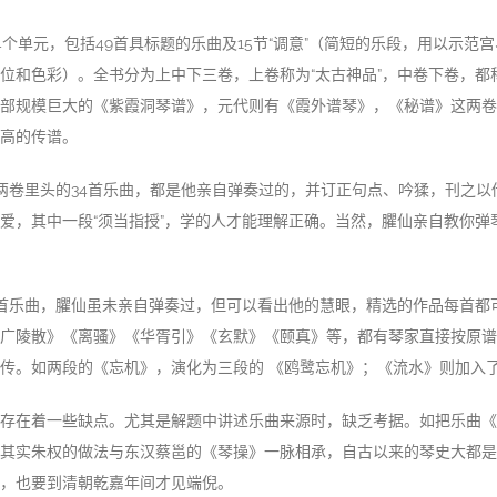
4个单元，包括49首具标题的乐曲及15节“调意”（简短的乐段，用以示范
位和色彩）。全书分为上中下三卷，上卷称为“太古神品”，中卷下卷，都称
部规模巨大的《紫霞洞琴谱》，元代则有《霞外谱琴》，《秘谱》这两卷命
高的传谱。
”两卷里头的34首乐曲，都是他亲自弹奏过的，并订正句点、吟猱，刊之
爱，其中一段“须当指授”，学的人才能理解正确。当然，臞仙亲自教你弹
15首乐曲，臞仙虽未亲自弹奏过，但可以看出他的慧眼，精选的作品每首
广陵散》《离骚》《华胥引》《玄默》《颐真》等，都有琴家直接按原谱
传。如两段的《忘机》，演化为三段的 《鸥鹭忘机》；《流水》则加入了
存在着一些缺点。尤其是解题中讲述乐曲来源时，缺乏考据。如把乐曲《
其实朱权的做法与东汉蔡邕的《琴操》一脉相承，自古以来的琴史大都是
，也要到清朝乾嘉年间才见端倪。