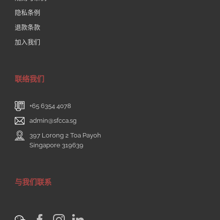
Singapore 319639，信封请注明“新加坡宗乡会
隐私条例
馆联合总会奖学金”。
退款条款
加入我们
经奖学金管委会审核后，会通知符合条件的申请
者参加面试。未通过审核的申请者将不予通知。
联络我们
若有任何疑问，请电询宗乡总会秘书处，电话:
6643 6475
；或发邮件至:
admin@sfcca.sg
。
+65 6354 4078
admin@sfcca.sg
申请表格下载
397 Lorong 2 Toa Payoh
Singapore 319639
与我们联系