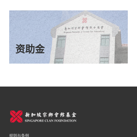
新加坡宗乡会馆联合总会奖学
金
为了培养我国双语双文化优秀人才，新加坡宗乡
会馆联合总会特设立奖学金，每年资助五名优秀
资助金
的学生前往中国的顶尖大学攻读本科学位。此奖
学金将从2026年4月1日起正式接受申请。
宗乡总会奖学金开放给具有初院学历或其他相等
资格学历的新加坡公民或永久居民。申请成功者
将最多获得每人每年1万5000新元的奖学金。
请申请者点击查看并下载有关
新加坡宗乡会馆联
合总会奖学金申请的细则及表格
，认真阅读并填
妥表格后，连同其他申请材料一起寄到宗乡总会
秘书处，地址：397 Lorong 2 Toa Payoh
规则与条例