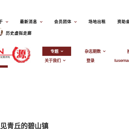
于
最新消息
会员团体
场地出租
资助
历史虚拟走廊
专题
杂志期数
关于我们
登录
{usern
见青丘的碧山镇