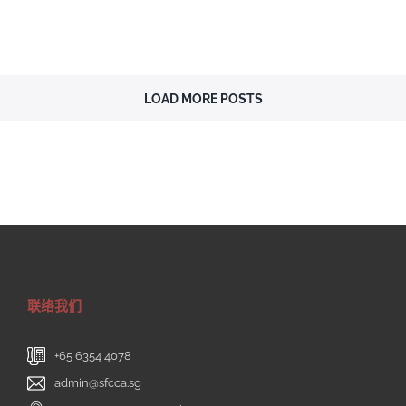
LOAD MORE POSTS
联络我们
+65 6354 4078
admin@sfcca.sg