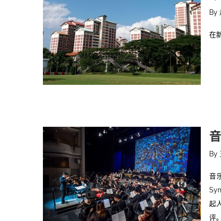
By
在
音
By
音
Sy
起
评。