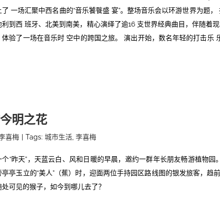
上了 一场汇聚中西名曲的“音乐饕餮盛 宴”。整场音乐会以环游世界为题，
地利到西 班牙、北美到南美，精心演绎了逾16 支世界经典曲目，伴随着现
体验了一场在音乐时 空中的跨国之旅。 演出开始，数名年轻的打击乐 乐手朝气蓬勃
今明之花
李喜梅
|
Tags:
城市生活
,
李喜梅
一个“昨天”，天蓝云白、风和日暖的早晨，邀约一群年长朋友畅游植物
旁亭亭玉立的“美人”（蕉）时，迎面两位手持园区路线图的银发旅客，趋前
随处可见的猴子，如今到哪儿去了？