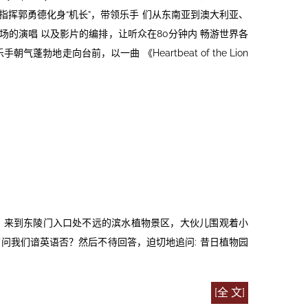
 指挥郭勇德化身“机长”，带领乐手 们从东南亚到澳大利亚、
场的演唱 以及影片的编排，让听众在80分钟内 畅游世界各
地走向台前，以一曲 《Heartbeat of the Lion
园。来到东陵门入口处不远的滨水植物景区，大伙儿围观着小
问我们谙英语否？然后不待回答，迫切地追问: 昔日植物园
[全 文]