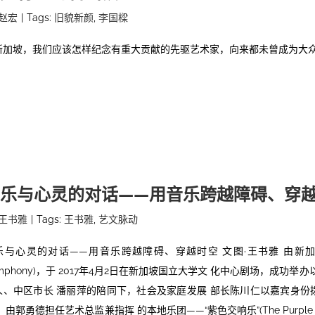
赵宏
|
Tags:
旧貌新颜
,
李国樑
新加坡，我们应该怎样纪念有重大贡献的先驱艺术家，向来都未曾成为大
乐与心灵的对话——用音乐跨越障碍、穿
王书雅
|
Tags:
王书雅
,
艺文脉动
乐与心灵的对话——用音乐跨越障碍、穿越时空 文图·王书雅 由新加坡中
mphony)，于 2017年4月2日在新加坡国立大学文 化中心剧场，成功举
人、中区市长 潘丽萍的陪同下，社会及家庭发展 部长陈川仁以嘉宾身份拨
 由郭勇德担任艺术总监兼指挥 的本地乐团——“紫色交响乐”(The Purpl