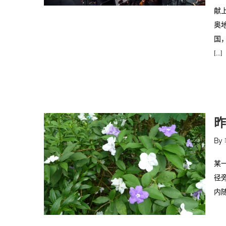
献
奥
国，
[...]
昨
By
某
径
内