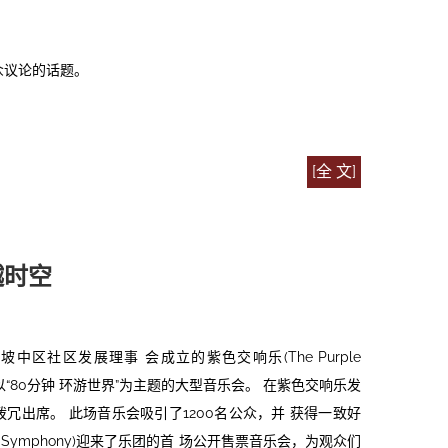
众议论的话题。
[全 文]
越时空
区社区发展理事 会成立的紫色交响乐(The Purple
办以“80分钟 环游世界”为主题的大型音乐会。 在紫色交响乐发
冗出席。 此场音乐会吸引了1200名公众，并 获得一致好
e Symphony)迎来了乐团的首 场公开售票音乐会，为观众们