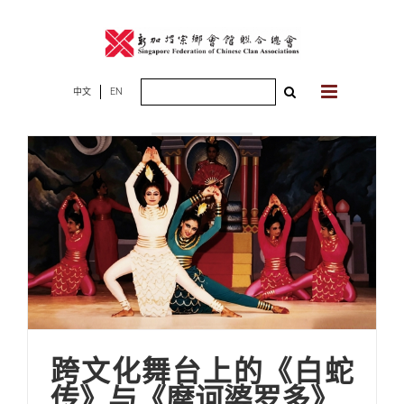
Skip
to
content
Search
中文
EN
2026年07月06
for:
日
跨文化舞台上的《白蛇
传》与《摩诃婆罗多》