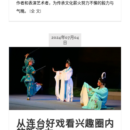
作者和表演艺术者，为传承文化薪火努力不懈的毅力与
气魄。
[全 文]
2024年07月04
日
从连台好戏看兴趣圈内