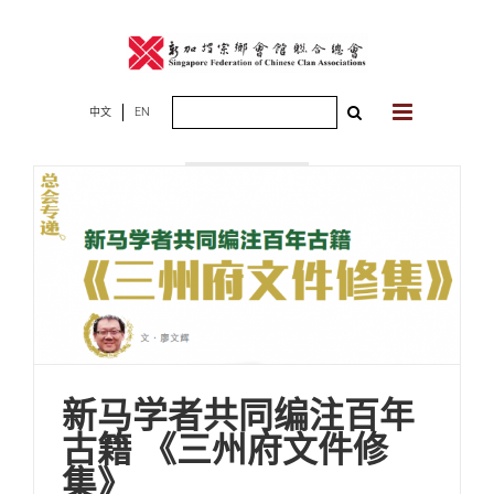
Skip
to
content
Search
中文
EN
2021年04月30
for:
日
新马学者共同编注百年
古籍 《三州府文件修
集》