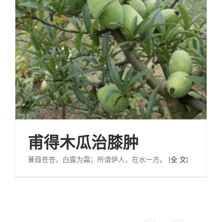
甫得木瓜治膝肿
蒹葭苍苍，白露为霜；所谓伊人，在水一方。
[全 文]