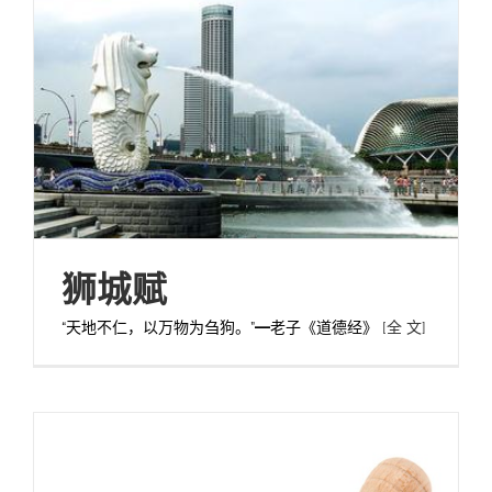
狮城赋
“天地不仁，以万物为刍狗。”━老子《道德经》
[全 文]