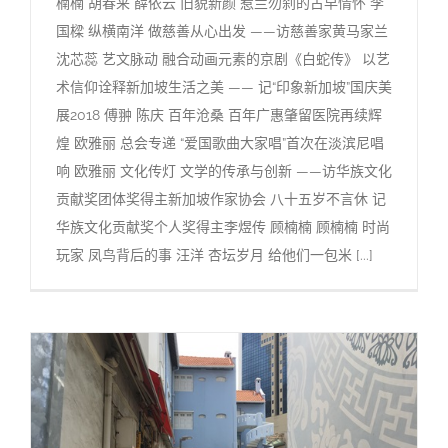
楠楠 胡春来 薛依云 旧貌新颜 惹兰勿刹的古早情怀 李
国樑 纵横南洋 做慈善从心出发 ——访慈善家黄马家兰
沈芯蕊 艺文脉动 融合动画元素的京剧《白蛇传》 以艺
术信仰诠释新加坡生活之美 —— 记“印象新加坡”国庆美
展2018 傅翀 陈庆 百年沧桑 百年广惠肇留医院再续辉
煌 欧雅丽 总会专递 “爱国歌曲大家唱”首次在淡滨尼唱
响 欧雅丽 文化传灯 文学的传承与创新 ——访华族文化
贡献奖团体奖得主新加坡作家协会 八十五岁不言休 记
华族文化贡献奖个人奖得主李煜传 顾楠楠 顾楠楠 时尚
玩家 凤鸟背后的事 汪洋 杏坛岁月 给他们一包米 [...]