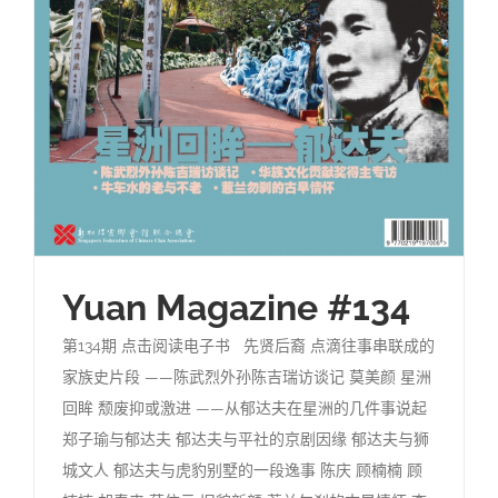
Yuan Magazine #134
第134期 点击阅读电子书 先贤后裔 点滴往事串联成的
家族史片段 ——陈武烈外孙陈吉瑞访谈记 莫美颜 星洲
回眸 颓废抑或激进 ——从郁达夫在星洲的几件事说起
郑子瑜与郁达夫 郁达夫与平社的京剧因缘 郁达夫与狮
城文人 郁达夫与虎豹别墅的一段逸事 陈庆 顾楠楠 顾