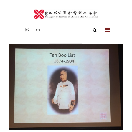
Skip
to
content
Search
中文
EN
2018年08月30
for:
日