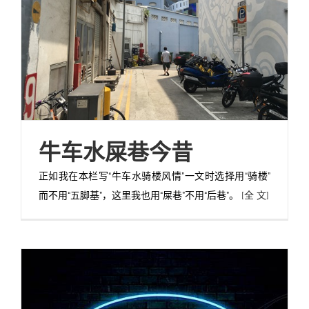
牛车水屎巷今昔
正如我在本栏写“牛车水骑楼风情”一文时选择用“骑楼”
而不用“五脚基”，这里我也用“屎巷”不用“后巷”。
[全 文]