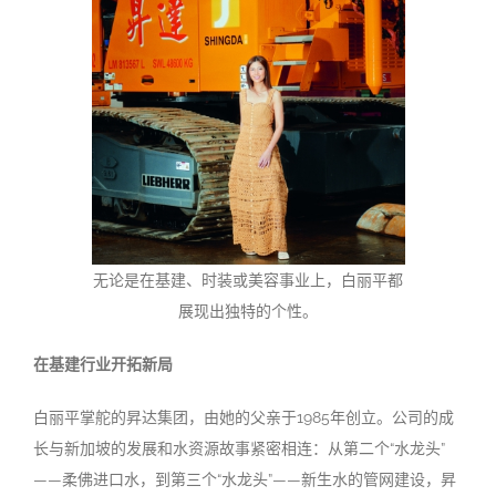
无论是在基建、时装或美容事业上，白丽平都
展现出独特的个性。
在基建行业开拓新局
白丽平掌舵的昇达集团，由她的父亲于
1985
年创立。公司的成
长与新加坡的发展和水资源故事紧密相连：从第二个
“
水龙头
”
——
柔佛进口水，到第三个
“
水龙头
”——
新生水的管网建设，昇