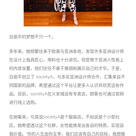
白丽平的梦想不只一个。
多年来，她频繁往来于欧美与亚洲各地，发现许多亚洲设计师
在设计上独具匠心，用料也十分讲究。但受限于亚洲人性格上
的内敛含蓄，他们往往不善于推销和展示自己的才华。于是，
白丽平创立了
societyA
，与多名亚洲设计师合作，汇集来自不
同国家的品牌，希望通过这个平台让更多人认识并欣赏这些作
品。目前，
societyA
在义安城设有专卖店，顾客也可通过官网
进行线上选购。
在她看来，与其说
societyA
是个服装店，不如说是个小型社
区。她希望透过这个社群，女性能焕发出各自的特质，实现自
我价值。
“
你的人生由你主宰，我们应该有自己的目标，我想做