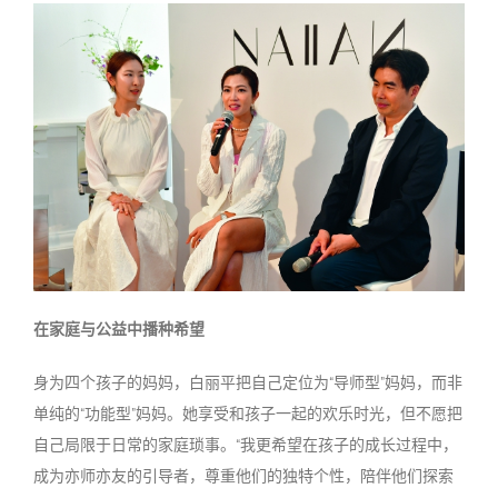
在家庭与公益中播种希望
身为四个孩子的妈妈，白丽平把自己定位为
“
导师型
”
妈妈，而非
单纯的
“
功能型
”
妈妈。她享受和孩子一起的欢乐时光，但不愿把
自己局限于日常的家庭琐事。
“
我更希望在孩子的成长过程中，
成为亦师亦友的引导者，尊重他们的独特个性，陪伴他们探索