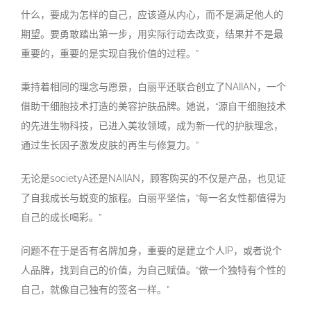
什么，要成为怎样的自己，应该遵从内心，而不是满足他人的
期望。要勇敢踏出第一步，用实际行动去改变，结果并不是最
重要的，重要的是实现自我价值的过程。
”
秉持着相同的理念与愿景，白丽平还联合创立了
NAIIAN
，一个
借助干细胞技术打造的美容护肤品牌。她说，
“
源自干细胞技术
的先进生物科技，已进入美妆领域，成为新一代的护肤理念，
通过生长因子激发皮肤的再生与修复力。
”
无论是
societyA
还是
NAIIAN
，顾客购买的不仅是产品，也见证
了自我成长与蜕变的旅程。白丽平坚信，
“
每一名女性都值得为
自己的成长喝彩。
”
问题不在于是否有名牌加身，重要的是建立个人
IP
，或者说个
人品牌，找到自己的价值，为自己赋值。
“
做一个独特有个性的
自己，就像自己独有的签名一样。
”