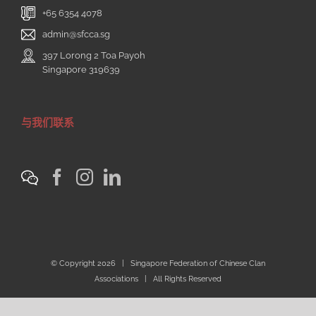
+65 6354 4078
admin@sfcca.sg
397 Lorong 2 Toa Payoh
Singapore 319639
与我们联系
© Copyright
2026 | Singapore Federation of Chinese Clan
Associations | All Rights Reserved