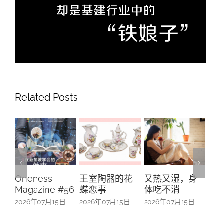
Related Posts
王室陶器的花
又热又湿，身
推陈出新的新
“
蝶恋事
体吃不消
加坡客家菜
之
来
2026年07月15日
2026年07月15日
2026年07月15日
扎