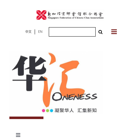
Skip
to
content
Search
中文
EN
for:
Toggle