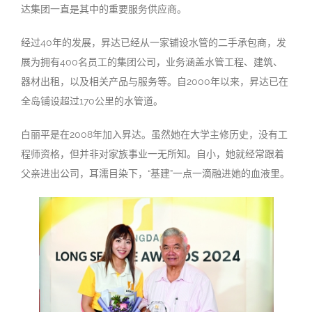
达集团一直是其中的重要服务供应商。
经过
40
年的发展，昇达已经从一家铺设水管的二手承包商，发
展为拥有
400
名员工的集团公司，业务涵盖水管工程、建筑、
器材出租，以及相关产品与服务等。自
2000
年以来，昇达已在
全岛铺设超过
170
公里的水管道。
白丽平是在
2008
年加入昇达。虽然她在大学主修历史，没有工
程师资格，但并非对家族事业一无所知。自小，她就经常跟着
父亲进出公司，耳濡目染下，
“
基建
”
一点一滴融进她的血液里。