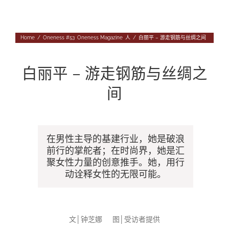
Navigation
专题
Home
/
Oneness #53
,
Oneness Magazine
,
人
/
白丽平 – 游走钢筋与丝绸之间
往期杂志
人
投稿
白丽平 – 游走钢筋与丝绸之
事
往期杂志
间
关于我们
物
第56期
征稿启事
登录|退出
第55期
《华汇》杂志介绍
在男性主导的基建行业，她是破浪
前行的掌舵者；在时尚界，她是汇
第54期
编委会
聚女性力量的创意推手。她，用行
动诠释女性的无限可能。
第53期
联系我们
第52期
文│钟芝娜
图│
受访者提供