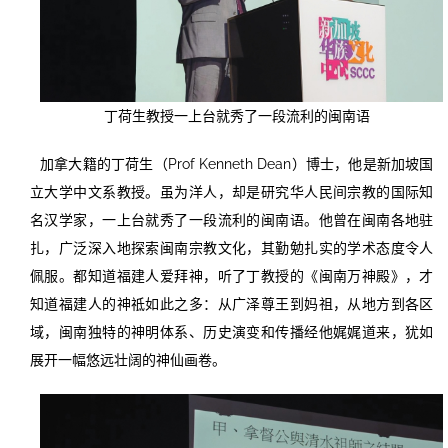
丁荷生教授一上台就秀了一段流利的闽南语
加拿大籍的丁荷生（Prof Kenneth Dean）博士，他是新加坡国
立大学中文系教授。虽为洋人，却是研究华人民间宗教的国际知
名汉学家，一上台就秀了一段流利的闽南语。他曾在闽南各地驻
扎，广泛深入地探索闽南宗教文化，其勤勉扎实的学术态度令人
佩服。都知道福建人爱拜神，听了丁教授的《闽南万神殿》，才
知道福建人的神祗如此之多：从广泽尊王到妈祖，从地方到各区
域，闽南独特的神明体系、历史演变和传播经他娓娓道来，犹如
展开一幅悠远壮阔的神仙画卷。