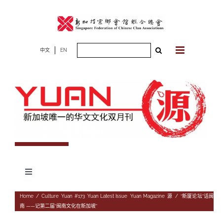
Skip
to
content
Search
中文
EN
for:
Toggle
Navigation
专题
Home
/
Culture
,
Yuan #173
,
Yuan Latest Issue
,
Yuan Magazine
,
源
/
“新厦论坛”话闽
南 ——记第二届“闽南文化在新加坡”
杂志期数
人物