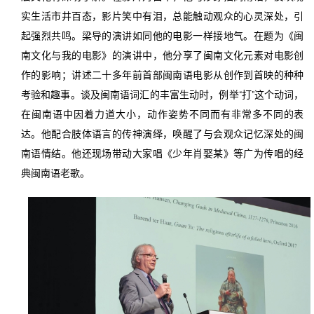
实生活市井百态，影片笑中有泪，总能触动观众的心灵深处，引
起强烈共鸣。梁导的演讲如同他的电影一样接地气。在题为《闽
南文化与我的电影》的演讲中，他分享了闽南文化元素对电影创
作的影响；讲述二十多年前首部闽南语电影从创作到首映的种种
考验和趣事。谈及闽南语词汇的丰富生动时，例举“打”这个动词，
在闽南语中因着力道大小，动作姿势不同而有非常多不同的表
达。他配合肢体语言的传神演绎，唤醒了与会观众记忆深处的闽
南语情结。他还现场带动大家唱《少年肖娶某》等广为传唱的经
典闽南语老歌。