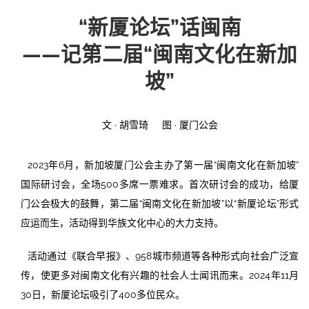
“新厦论坛”话闽南
投稿
文化
往期杂志
——记第二届“闽南文化在新加
关于我们
艺术
181期
征稿启事
坡”
登录
历史
180期
“本土文学”栏目征稿
《源》杂志简介
文 · 胡雪琦 图 · 厦门公会
{username} | 退出
文学
179期
编委会
2023年6月，新加坡厦门公会主办了第一届“闽南文化在新加坡”
178期
联系我们
国际研讨会，全场500多席一票难求。首次研讨会的成功，给厦
177期
门公会极大的鼓舞，第二届“闽南文化在新加坡”以“新厦论坛”形式
应运而生，活动得到华族文化中心的大力支持。
活动通过《联合早报》、958城市频道等各种形式向社会广泛宣
传，使更多对闽南文化有兴趣的社会人士闻讯而来。2024年11月
30日，新厦论坛吸引了400多位民众。