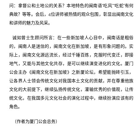
问：拿督公和土地公的关系？本地特色的闽南语“吃风”“吃蛇”有何
典故？等等。会后，4位讲师被热情的观众包围，彰显出闽南文化
和讲师的魅力及风采。
诚如曾士生顾问所言：在一些新加坡人心目中，闽南话是粗俗
的，闽南人是迷信的，闽南文化在新加坡，是有形象问题的。实
际上，闽南文化源远流长，经过千锤百炼，克服时代变迁，即接
地气，又能与其他文化共存，是可以继续演变进化的文化。厦门
公会主办《闽南文化在新加坡》之新厦论坛，希望能抛砖引玉，
让各界人士领会传统文化对我国本土文化的贡献，并在尊重他族
文化的大前提下，继续弘扬传统文化，灌输优秀的价值观，让传
统文化，在我国多元文化社会的演化过程中，继续扮演应该有的
角色。
（作者为厦门公会总务）