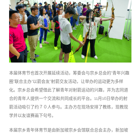
本届体育节也首次开展延续活动，筹委会与宗乡总会的“青年兴趣
圈”联合主办“以箭会友”射箭交友活动，让举办的运动更为多样
化。宗乡总会希望借此了解青年对射箭运动的兴趣，并为志同道
合的青年人提供一个交流和共同成长的平台。11月16日举办的射
箭活动吸引了约７０人参与。主办方在现场安排了教练，现教现
学并以友谊赛画下句号。
本届宗乡青年体育节是由新加坡宗乡会馆联合总会主办，新加坡