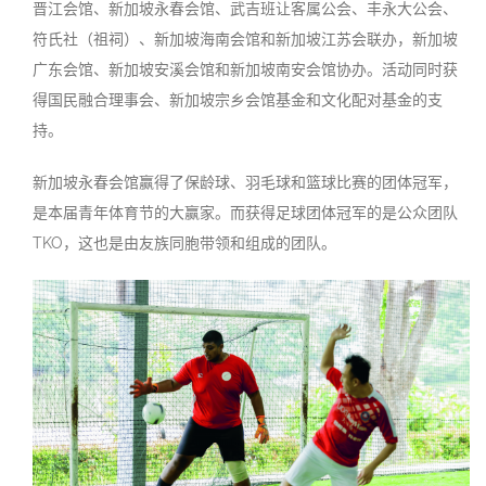
晋江会馆、新加坡永春会馆、武吉班让客属公会、丰永大公会、
符氏社（祖祠）、新加坡海南会馆和新加坡江苏会联办，新加坡
广东会馆、新加坡安溪会馆和新加坡南安会馆协办。活动同时获
得国民融合理事会、新加坡宗乡会馆基金和文化配对基金的支
持。
新加坡永春会馆赢得了保龄球、羽毛球和篮球比赛的团体冠军，
是本届青年体育节的大赢家。而获得足球团体冠军的是公众团队
TKO，这也是由友族同胞带领和组成的团队。