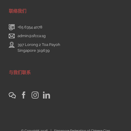
加入我们
联络我们
+65 6354 4078
admin@sfcca.sg
397 Lorong 2 Toa Payoh
Singapore 319639
与我们联系