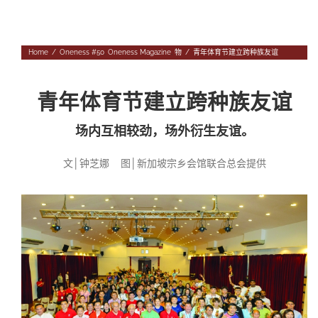
Navigation
专题
Home
/
Oneness #50
,
Oneness Magazine
,
物
/
青年体育节建立跨种族友谊
往期杂志
人
投稿
青年体育节建立跨种族友谊
事
往期杂志
关于我们
场内互相较劲，场外衍生友谊。
物
第56期
征稿启事
登录|退出
文│钟芝娜
图│新加坡宗乡会馆联合总会提供
第55期
《华汇》杂志介绍
第54期
编委会
第53期
联系我们
第52期