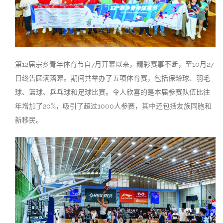
第12届宗乡青年体育节自7月开幕以来，精彩赛事不断，至10月27
日终告圆满落幕。期间共举办了五项体育赛，包括保龄球、羽毛
球、篮球、乒乓球和足球比赛。令人欣喜的是本届参赛队伍比往
年增加了20%，吸引了超过1000人参赛，其中还包括友族同胞和
新移民。