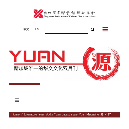
Skip
to
content
Search
中文
EN
for:
Toggle
Navigation
专题
Home
/
Literature
,
Yuan #169
,
Yuan Latest Issue
,
Yuan Magazine
,
源
/
屏
杂志期数
人物