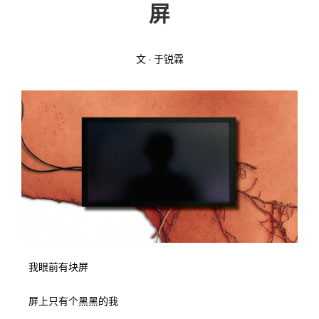
屏
投稿
文化
往期杂志
文 · 于锐霖
关于我们
艺术
181期
征稿启事
登录
历史
180期
“本土文学”栏目征稿
《源》杂志简介
{username} | 退出
文学
179期
编委会
178期
联系我们
177期
我眼前有块屏
屏上只有个黑黑的我