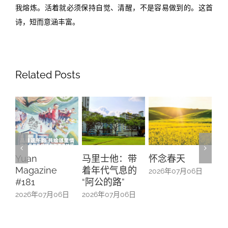
我熔炼。活着就必须保持自觉、清醒，不是容易做到的。这首
诗，短而意涵丰富。
Related Posts
Yuan
马里士他：带
怀念春天
新
Magazine
着年代气息的
旧
2026年07月06日
#181
“阿公的路”
20
2026年07月06日
2026年07月06日