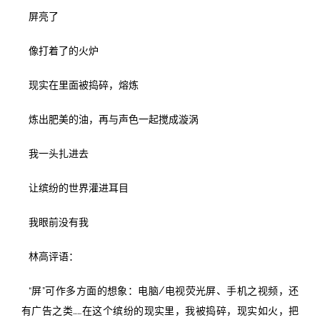
屏亮了
像打着了的火炉
现实在里面被捣碎，熔炼
炼出肥美的油，再与声色一起搅成漩涡
我一头扎进去
让缤纷的世界灌进耳目
我眼前没有我
林高评语：
“屏”可作多方面的想象：电脑/电视荧光屏、手机之视频，还
有广告之类……在这个缤纷的现实里，我被捣碎，现实如火，把