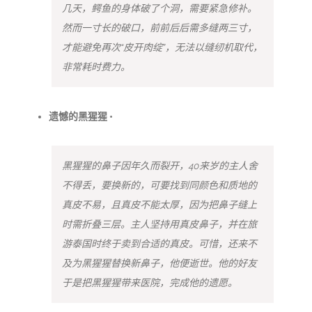
几天，鳄鱼的身体破了个洞，需要紧急修补。
然而一寸长的破口，前前后后需多缝两三寸，
才能避免再次“皮开肉绽”，无法以缝纫机取代，
非常耗时费力。
遗憾的黑猩猩 •
黑猩猩的鼻子因年久而裂开，40来岁的主人舍
不得丢，要换新的，可要找到同颜色和质地的
真皮不易，且真皮不能太厚，因为把鼻子缝上
时需折叠三层。主人坚持用真皮鼻子，并在旅
游泰国时终于卖到合适的真皮。可惜，还来不
及为黑猩猩替换新鼻子，他便逝世。他的好友
于是把黑猩猩带来医院，完成他的遗愿。