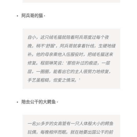
阿兵哥的猫 •
自小，这只绒毛猫就陪着阿兵哥度过每个夜
晚，稍不“舒服”，阿兵哥就拿着针线，生硬地缝
补。他的母亲乘他入伍服役时，把绒毛猫送来
修复。程丽琳笑说：“那些补过的痕迹，一层
层，一圈圈，能看出它的主人很努力地修复，
手艺虽粗糙，但爱之情深。”
陪去公干的大鳄鱼 •
一名30多岁的女高管有一只人体般大小的鳄鱼
玩偶，每晚相伴而眠。就在她要出国公干的前