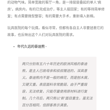
的动物气味。简单宽敞的客厅一角，是一排层层叠起的单人“病
房”。病房内，有的已完成治疗，等主人接回家；有的等待简单修
复；有点需要微型整容；有的需要大手术，重新填入新棉。
玩具医院的每个玩偶，看似寻常，但都有各自主人非要拯救它的
故事，也反映出这个人们对玩具医院的需求。
年代久远的泰迪熊 •
两只分别有五六十年历史的欧洲风格的泰迪
熊，是主人已故母亲和叔叔赠送的，深具意
义。泰迪熊内不是一般的棉花，而是刨木屑，
又硬又重。表层面料非常脆弱，由于严重毁
容，无法修复，只能尽量使用原材料进行复
制。几个月后，两只熊以“新”面目重生，虽无法
百分百相同，但顾客表示满意。