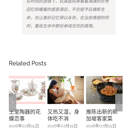
在时间的滤镜下，玩具医院承载着满满的珍贵
回忆和暖暖的感恩满足，不仅赋予玩偶新生
命，也让美好记忆得以永存，在治愈情感的同
时，重拾生命中那份单纯无忧的真情。
Related Posts
花
又热又湿，身
推陈出新的新
“五帮共融”系列
O
体吃不消
加坡客家菜
之广东人—从南
Ma
来移民到本土
日
2026年07月15日
2026年07月15日
20