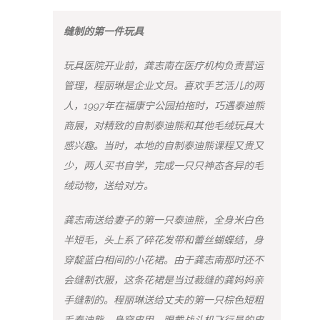
缝制的第一件玩具
玩具医院开业前，龚志南在医疗机构负责营运
管理，程丽琳是企业文员。喜欢手艺活儿的两
人，1997年在福康宁公园拍拖时，巧遇泰迪熊
商展，对精致的自制泰迪熊和其他毛绒玩具大
感兴趣。当时，本地的自制泰迪熊课程又贵又
少，两人买书自学，完成一只只神态各异的毛
绒动物，送给对方。
龚志南送给妻子的第一只泰迪熊，全身米白色
半短毛，头上系了碎花发带和蕾丝蝴蝶结，身
穿靛蓝白相间的小花裙。由于龚志南那时还不
会缝制衣服，这条花裙是当过裁缝的龚妈妈亲
手缝制的。程丽琳送给丈夫的第一只棕色短粗
毛泰迪熊，身穿皮甲，眼戴战斗机飞行员的皮