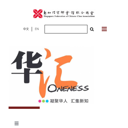
Skip
to
content
Search
中文
EN
for:
Toggle