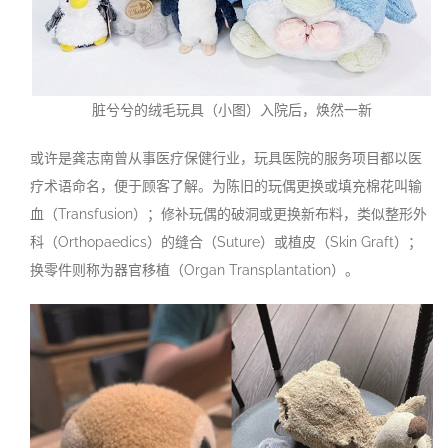
脏兮兮的绒毛玩具（小图）入院后，焕然一新
或许是龚志南曾从事医疗保健行业，玩具医院的服务项目都以医
疗术语命名，便于顾客了解。为陈旧的玩偶更换或填充棉花叫输
血（Transfusion）；修补玩偶的破洞或更换新布料，类似整形外
科（Orthopaedics）的缝合（Suture）或植皮（Skin Graft）；
换零件则称为器官移植（Organ Transplantation）。