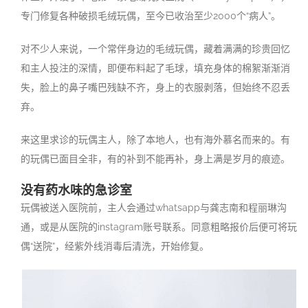
专门修复各种破损毛绒玩偶，至今已收治至少2000个“病人”。
对不少人来说，一个常伴身边的毛绒玩偶，藏着满满的珍贵回忆
和主人投注的深情，即便布料起了毛球，填充身体的棉絮渐渐消
失，脸上的鼻子嘴巴残缺不齐，身上的衣服剥落，但始终不忍丢
弃。
来这里求诊的玩偶主人，除了本地人，也有海外慕名而来的。有
的玩偶已面目全非，有的补到不能再补，身上满是岁月的痕迹。
没有药水味的急诊室
玩偶被送入医院前，主人会通过whatsapp与龚志南和程丽琳沟
通，或是从医院的instagram账号联系。同意粗略报价后便可将玩
偶“送院”，经紫外线消毒后清洗，开始修复。