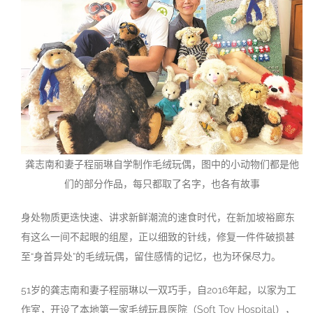
龚志南和妻子程丽琳自学制作毛绒玩偶，图中的小动物们都是他
们的部分作品，每只都取了名字，也各有故事
身处物质更迭快速、讲求新鲜潮流的速食时代，在新加坡裕廊东
有这么一间不起眼的组屋，正以细致的针线，修复一件件破损甚
至“身首异处”的毛绒玩偶，留住感情的记忆，也为环保尽力。
51岁的龚志南和妻子程丽琳以一双巧手，自2016年起，以家为工
作室，开设了本地第一家毛绒玩具医院（Soft Toy Hospital），