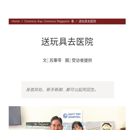
Navigation
专题
Home
/
Oneness #44
,
Oneness Magazine
,
事
/
送玩具去医院
往期杂志
人
投稿
送玩具去医院
事
往期杂志
关于我们
物
第56期
征稿启事
文│苏秉苓 图│受访者提供
登录|退出
第55期
《华汇》杂志介绍
第54期
编委会
身首异处、断手断脚…..都可以起死回生。
第53期
联系我们
第52期