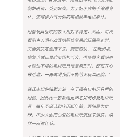
制护眼镜，英姿飒爽。为了把小熊的手镶进身
体，还得请力气大的同事把熊手推进身体。
经营玩具医院的收入相对不稳定，然而，每次
看到主人满心欢喜地把修复后的玩偶带走时，
夫妻俩决定坚持下去。龚志南说：“在新加坡，
修复毛绒玩具的市场相当大，很多顾客看到原
本破烂不堪的毛绒玩具恢复原形时，都很开心
很感激，一再嘱咐我们不能结束玩具医院。”
龚氏夫妇的独到之处，在于拥有自制玩具熊的
经验，因此比一般裁缝更熟悉如何修复毛绒玩
具。每年圣诞节和农历新年前，医院最为忙
碌，不少人会把心爱的毛绒玩偶送来清洗，焕
然一新过佳节。