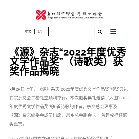
Skip
to
content
Search
中文
EN
for:
《源》杂志“2022年度优秀
文学作品奖”（诗歌类）获
奖作品揭晓
3月25日上午，《源》杂志“2022年度优秀文学作品奖”颁奖典礼
在宗乡总会二楼礼堂顺利举行。本次颁奖典礼邀请了入围“2022
年度优秀文学作品奖”的6首诗歌的作者，宗乡总会理事及
《源》杂志编委会成员出席，宗乡总会副会长 曾建权担任颁
奖嘉宾。
“2022年度优秀文学作品奖”自2021年底开始接受投稿后，