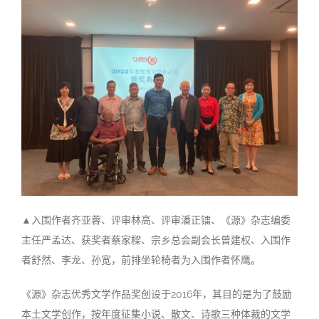
▲入围作者齐亚蓉、评审林高、评审潘正镭、《源》杂志编委
主任严孟达、获奖者蔡家樑、宗乡总会副会长曾建权、入围作
者舒然、李龙、孙宽，前排坐轮椅者为入围作者怀鹰。
《源》杂志优秀文学作品奖创设于2016年，其目的是为了鼓励
本土文学创作，按年度征集小说、散文、诗歌三种体裁的文学