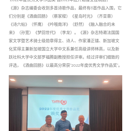
《源》杂志编委会收到多首诗歌作品，最终有6首作品入围，它
们分别是《酒曲回肠》（蔡家樑）《星岛时光》（齐亚蓉）
《诗六帖》（怀鹰）《吟哦南洋》（舒然）《融入融合的未
来》（孙宽）《梦回世代》（李龙）。《源》杂志特邀法国国
家文学暨艺术骑士级勋章得主、诗人、作家潘正镭、新加坡文
化奖得主兼新加坡国立大学中文系兼任高级讲师林高，以及新
跃社科大学中文部罗福腾副教授担任评审。经过评审们细致的
评选，《酒曲回肠》以最高分荣获“2022年度优秀文学作品奖”。