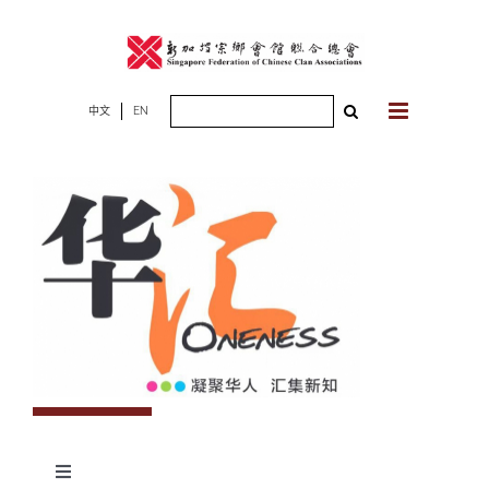
Skip
to
content
Search
中文
EN
for:
Toggle