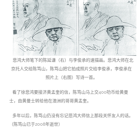
悲鸿大师笔下的陈延谦（右）与李俊承的速描画。悲鸿大师在北
京托人交给陈笃山，陈笃山把它拍成照片交给李俊承，李俊承在
照片上（右图）写诗一首。
看了徐悲鸿要接济黄孟奎的信，陈笃山马上交400叻币给黄曼
士，由黄曼士转给他在澳洲的哥哥黄孟奎。
多年以后，陈笃山仍没有忘记悲鸿大师信上那段关怀友人的话。
（陈笃山已于2008年逝世）