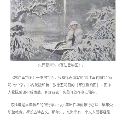
失而复得的《寒江垂钓图》。
《寒江垂钓图》一书的封面，只有徐悲鸿写的“寒江垂钓图”和“悲
鸿”七个字，书内跨版印着一张徐悲鸿画的《寒江垂钓图》，图中
人物陈延谦扮成渔翁，身穿蓑衣，头戴斗笠在寒江独钓。
陈延谦是当年著名的银行家，1932年出任华侨银行总理，早年受
私塾教育，擅长古诗古文。那年头，东海岸有一个文人骚客经常