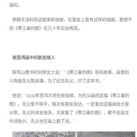
画的。
廖静文没料到这趟来新加坡，在宴会上竟有这样的插曲，更想不
到《寒江垂钓图》在几十年后会再现。
徐悲鸿画中的新加坡人
陈笃山赠书时对廖女士说：“《寒江垂钓图》有段故事，画里的
人物是先父陈延谦，为了纪念先父，印了这本书。”
他说：“1939年悲鸿大师在新加坡，为先父画的这幅《寒江垂钓
图》，先父爱不释手，每次有朋友到访，一定拿出这幅画给大家
分享。先父的诗友很多，大家看了《寒江垂钓图》，都不由自主
吟诗助兴，先父也在画上题了诗。”