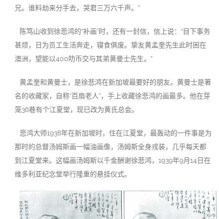
兄。谁料劫来分手去，哭君三万六千声。”
陈笃山收到徐悲鸿的“补画”时，还有一封信，信上说：“目下事务
甚烦，日为员工生活奔走，寝食俱废。挚友黄孟奎先生此时困在
澳洲，望能以400叻币交与其弟黄曼士先生。”
黄孟奎和黄曼士，是徐悲鸿在新加坡最要好的朋友。黄曼士是著
名的收藏家，自称“百扇老人”，手上收藏徐悲鸿的画最多。他在芽
笼36巷有个江夏堂，现已改为黄氏总会。
悲鸿大师1938年在新加坡时，住在江夏堂，最轰动的一件事是为
那时的总督汤姆斯画一幅油画像，汤姆斯全身戎装，几乎每天都
到江夏堂来。这幅画汤姆斯以千金酬谢徐悲鸿，1939年9月14日在
维多利亚纪念堂举行隆重的悬挂仪式。