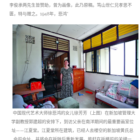
李俊承两先生皆赞助，曾为画像，此乃原稿。笃山世仁兄孝思不
匮，特与赠之。1948年，悲鸿”
中国现代艺术大师徐悲鸿的女儿徐芳芳（上图）在新加坡管理大
学副教授郭建超的安排下，到访父亲在南洋期间的最重要画室位
址——江夏堂。江夏堂所在建筑，已经人去楼空的新加坡黄氏总
会前会址，并将会在拆除后重新发展。能赶在拆楼前的关键一