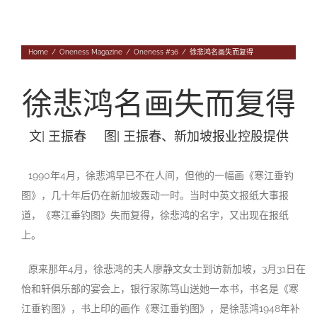
Navigation
专题
Home
/
Oneness Magazine
/
Oneness #36
/
徐悲鸿名画失而复得
往期杂志
人
投稿
徐悲鸿名画失而复得
事
往期杂志
关于我们
文| 王振春 图| 王振春、新加坡报业控股提供
物
第56期
征稿启事
登录|退出
第55期
《华汇》杂志介绍
1990年4月，徐悲鸿早已不在人间，但他的一幅画《寒江垂钓
图》，几十年后仍在新加坡轰动一时。当时中英文报纸大事报
第54期
编委会
道，《寒江垂钓图》失而复得，徐悲鸿的名字，又出现在报纸
上。
第53期
联系我们
原来那年4月，徐悲鸿的夫人廖静文女士到访新加坡，3月31日在
第52期
怡和轩俱乐部的宴会上，银行家陈笃山送她一本书，书名是《寒
江垂钓图》，书上印的画作《寒江垂钓图》，是徐悲鸿1948年补