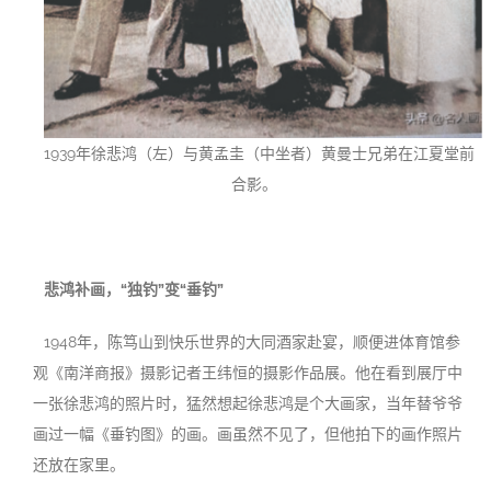
1939年徐悲鸿（左）与黄孟圭（中坐者）黄曼士兄弟在江夏堂前
合影。
悲鸿补画，“独钓”变“垂钓”
1948年，陈笃山到快乐世界的大同酒家赴宴，顺便进体育馆参
观《南洋商报》摄影记者王纬恒的摄影作品展。他在看到展厅中
一张徐悲鸿的照片时，猛然想起徐悲鸿是个大画家，当年替爷爷
画过一幅《垂钓图》的画。画虽然不见了，但他拍下的画作照片
还放在家里。