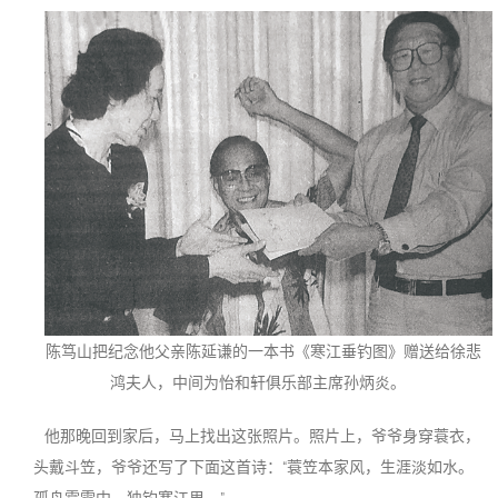
陈笃山把纪念他父亲陈延谦的一本书《寒江垂钓图》赠送给徐悲
鸿夫人，中间为怡和轩俱乐部主席孙炳炎。
他那晚回到家后，马上找出这张照片。照片上，爷爷身穿蓑衣，
头戴斗笠，爷爷还写了下面这首诗：“蓑笠本家风，生涯淡如水。