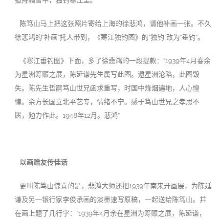
孤舟霜雪中，独钓寒江里。”
陈笃山马上把这张照片寄给上海的徐悲鸿，请他补画一张。不久
徐悲鸿的“补画”托人带到，《寒江独钓图》的“独钓”改为“垂钓”。
《寒江垂钓图》下面，多了徐悲鸿的一段提款：“1939年4月春余
为星洲筹赈之展，陈延谦先生属写此图。逮星洲沦陷，此图毁
失。陈先生哲嗣笃山世兄函求重写，时国中烽烟遍地，人心惶
惶。余方长国立北平艺专，情绪不宁。感于笃山世兄之孝思不
匮，勉力作此。1948年12月。悲鸿”
以画赠友传佳话
更叫陈笃山惊喜的是，悲鸿大师还把1939年南来开画展，为陈延
谦及另一银行家李俊承画的淡墨速写原稿，一起送给陈笃山。并
在画上题了几行字：“1939年4月余在星洲为筹赈之展，陈延谦，