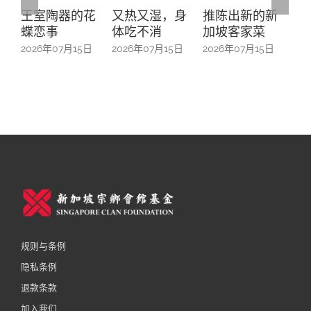
又热又湿，身
推陈出新的新
“五帮共融”系列
On
体吃不消
加坡客家菜
之广东人—从南
Ma
来移民到本土
2026年07月15日
2026年07月15日
20
扎根
2026年07月15日
规则与条例
隐私条例