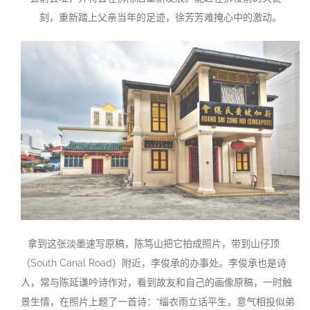
刻，重新踏上父亲当年的足迹，徐芳芳难掩心中的激动。
拿到这张淡墨速写原稿，陈笃山把它拍成照片，带到山仔顶
（South Canal Road）附近，李俊承的办事处。李俊承也是诗
人，常与陈延谦吟诗作对，看到故友和自己的画像原稿，一时触
景生情，在照片上题了一首诗：“缁衣雨立话平生，意气相投似弟