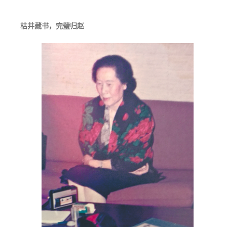
枯井藏书，完璧归赵