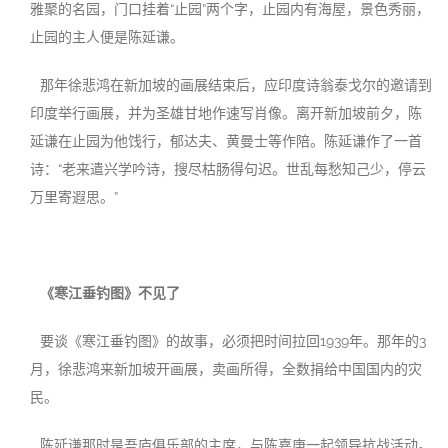
雅聚的名园，门口挂着“止园”两个字，止园内有海屋，景色秀丽，
止园的主人便是陈延谦。
那年徐悲鸿在新加坡的画展结束后，应印度诗翁泰戈尔的邀请到
印度举行画展，并为圣雄甘地作速写肖像。离开新加坡前夕，陈
延谦在止园为他饯行，郁达夫、黄曼士等作陪。陈延谦作了一首
诗：“老来遣兴学吟诗，搜尽枯肠得句迟。世乱每愁知己少，停云
万里寄遐思。”
《寒江垂钓图》不见了
要谈《寒江垂钓图》的故事，必须把时间拉回1939年。那年的3
月，徐悲鸿来新加坡开画展，卖画所得，全数捐给中国国内的灾
民。
陈延谦那时是吾庐俱乐部的主席，与陈嘉庚一起领导抗战活动。