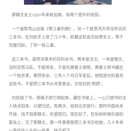
廖静文女士1990年来新加坡，有两个意外的收获。
一个是陈笃山出版《寒江垂钓图》，另一个是悲鸿大师当年买的
三本书，在刘抗手上收了几十年，趁着这机会交给廖女士，等于
完璧归赵，了却一桩心事。
这三本书，是西洋美术的百科全书，两本是法文，一本是俄文，
当时兵慌马乱，不能带走，于是托黄曼士保管。黄曼士把书藏在
一个枯井里，果然安全，三年八个月日军走后，他知道刘抗喜欢
这些书，于是把三本书从井里拿出，交给刘抗“照顾”。
刘抗接了书，用绳子把它绑起来，藏在书架上，一心只想书的主
人快点回来，以便归还。有两次，他到北京旅行，那时中国尚未
开放，找不到廖静文，失望而归。现在好了，在怡和轩俱乐部的
宴会上，见了廖静文，第一件事便是把三本书交给她，几十年来
一直挂在心头的一件事，终于卸下。