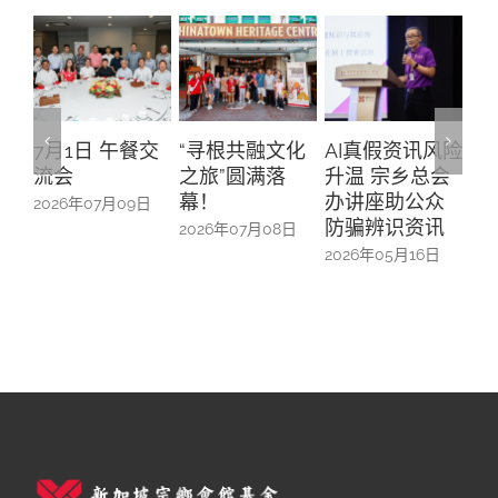
餐交
“寻根共融文化
AI真假资讯风险
活动管理和社
C
之旅”圆满落
升温 宗乡总会
交媒体运营
幕！
办讲座助公众
9日
2026年03月26日
防骗辨识资讯
2026年07月08日
2
2026年05月16日