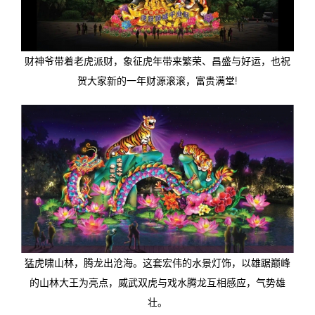
财神爷带着老虎派财，象征虎年带来繁荣、昌盛与好运，也祝
贺大家新的一年财源滚滚，富贵满堂!
猛虎啸山林，腾龙出沧海。这套宏伟的水景灯饰，以雄踞巅峰
的山林大王为亮点，威武双虎与戏水腾龙互相感应，气势雄
壮。