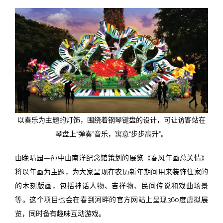
以奏乐为主题的灯饰，围绕着钢琴键盘的设计，可让访客站在
琴盘上“弹奏”音乐，寓意“步步高升”。
由晚晴园—孙中山南洋纪念馆策划的展览《春风年画总关情》
将以年画为主题，为大家呈现在农历新年期间用来装饰住家的
的木刻版画，包括神话人物、吉祥物、民间传说和戏曲场景
等。这个项目也会在春到河畔的官方网站上呈现360度虚拟展
览，同时备有趣味互动游戏。