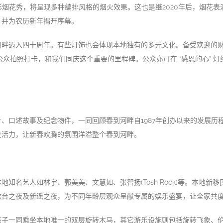
的精彩烟花秀，将呈现多种编排风格的烟火效果。这也是继2020年后，烟
，并为农历新年揭开序幕。
畔迈入四十周年。有些灯饰也会体现本地独有的多元文化。备受欢迎的财
公众拍照打卡，和我们同庆这个重要的里程碑。公众亦可在 “感恩的心” 
、口述故事及纪念物件，一同回顾春到河畔自1987年创办以来的发展历
发活力，让新春欢腾的氛围洋溢整个春到河畔。
知名艺人如林宇、郭美美、文慧如、张智扬(Tosh Rock)等。本地
歌台之夜及新谣之夜，为不同年龄层观众呈献专属的娱乐盛宴，让全家
孩子一同乘坐本地唯一的双层旋转木马，其它游乐设施则包括旋转飞象、