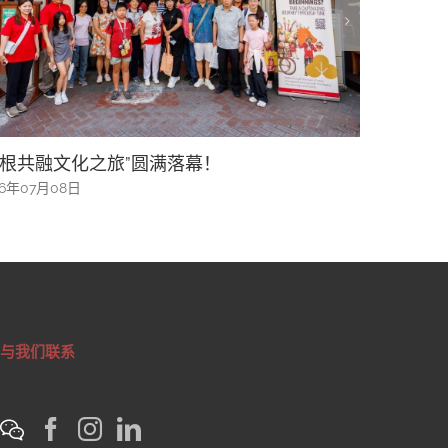
I真假资讯风险升温 宗乡总会办讲座助公众防骗
活动管理
识资讯
2026年03月
26年05月16日
与我们联系