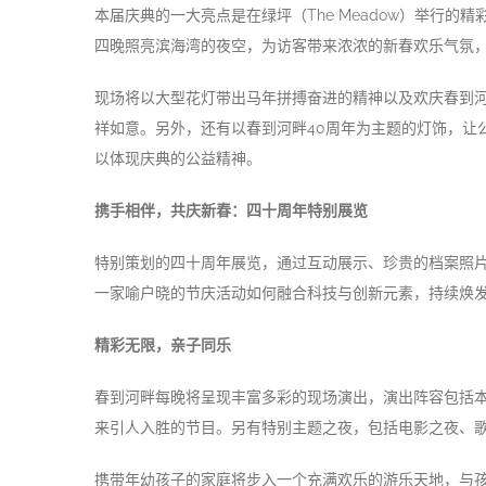
本届庆典的一大亮点是在绿坪（The Meadow）举行
四晚照亮滨海湾的夜空，为访客带来浓浓的新春欢乐气氛
现场将以大型花灯带出马年拼搏奋进的精神以及欢庆春到河
祥如意。另外，还有以春到河畔40周年为主题的灯饰，让
以体现庆典的公益精神。
携手相伴，共庆新春：四十周年特别展览
特别策划的四十周年展览，通过互动展示、珍贵的档案照片
一家喻户晓的节庆活动如何融合科技与创新元素，持续焕
精彩无限，亲子同乐
春到河畔每晚将呈现丰富多彩的现场演出，演出阵容包括本地
来引人入胜的节目。另有特别主题之夜，包括电影之夜、
携带年幼孩子的家庭将步入一个充满欢乐的游乐天地，与