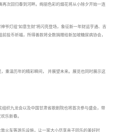
花表演再次回归春到河畔。绚丽色彩的烟花将从小除夕开始一连
神爷灯组“如意生财”将闪亮登场，象征新一年财运亨通、吉
灯组前投币祈福，所得善款将全数捐赠给新加坡糖尿病协会，
程，重温历年的精彩瞬间， 并展望未来。展览也同时展示这
新移民组织九龙会以及中国甘肃省歌剧院也将首次参与盛会，带
共度欢乐新春。
伦敦火车等游乐设施，让一家大小尽享亲子同乐的美好时