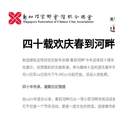
Skip
to
content
关
四十载欢庆春到河畔
新加坡标志性的农历新年庆典“春到河畔”今年迎来四十周
化展示、欣赏精彩的文娱表演，参与趣味十足的游乐嘉年华及
月17日至24日则与下午2时30分起开放。活动入场免费。
四十年传承，凝聚社区情感
自1987年首办以来，春到河畔已从一项小型河畔庆祝活
它不仅是一个节庆活动，更是一座文化的桥梁，连接着传