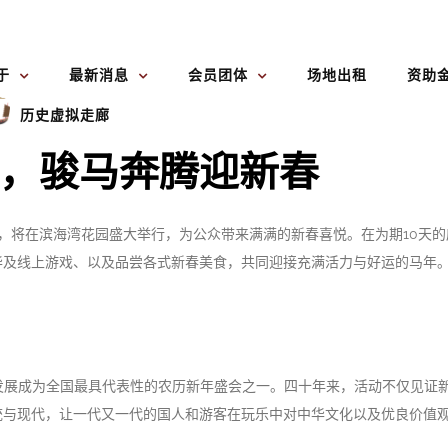
于
最新消息
会员团体
场地出租
资助
历史虚拟走廊
，骏马奔腾迎新春
年，将在滨海湾花园盛大举行，为公众带来满满的新春喜悦。在为期10天
线上游戏、以及品尝各式新春美食，共同迎接充满活力与好运的马年。活动将
动发展成为全国最具代表性的农历新年盛会之一。四十年来，活动不仅见证
统与现代，让一代又一代的国人和游客在玩乐中对中华文化以及优良价值