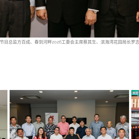
26节目总监方百成、春到河畔2026工委会主席蔡其生、滨海湾花园局长罗志