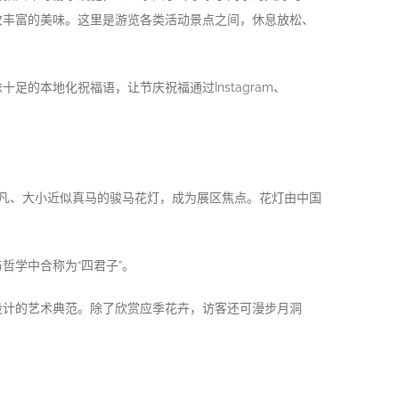
次丰富的美味。这里是游览各类活动景点之间，休息放松、
的本地化祝福语，让节庆祝福通过Instagram、
非凡、大小近似真马的骏马花灯，成为展区焦点。花灯由中国
哲学中合称为“四君子”。
设计的艺术典范。除了欣赏应季花卉，访客还可漫步月洞