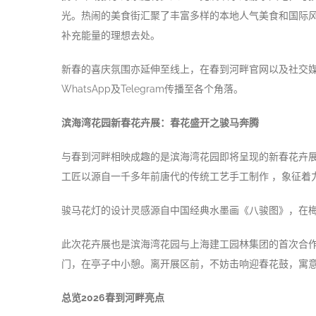
光。热闹的美食街汇聚了丰富多样的本地人气美食和国际
补充能量的理想去处。
新春的喜庆氛围亦延伸至线上，在春到河畔官网以及社交媒体
WhatsApp及Telegram传播至各个角落。
滨海湾花园新春花卉展：春花盛开之骏马奔腾
与春到河畔相映成趣的是滨海湾花园即将呈现的新春花卉展
工匠以源自一千多年前唐代的传统工艺手工制作 ，象征着
骏马花灯的设计灵感源自中国经典水墨画《八骏图》，在梅
此次花卉展也是滨海湾花园与上海建工园林集团的首次合
门，在亭子中小憩。离开展区前，不妨击响迎春花鼓，寓意
总览2026春到河畔亮点