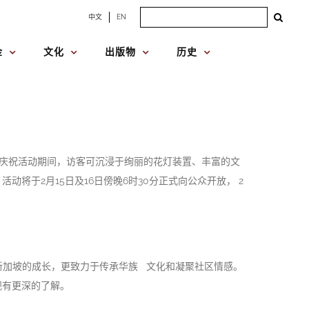
Search
中文
EN
for:
金
文化
出版物
历史
的庆祝活动期间，访客可沉浸于绚丽的花灯装置、丰富的文
于2月15日及16日傍晚6时30分正式向公众开放， 2
新加坡的成长，更致力于传承华族 文化和凝聚社区情感。
观有更深的了解。