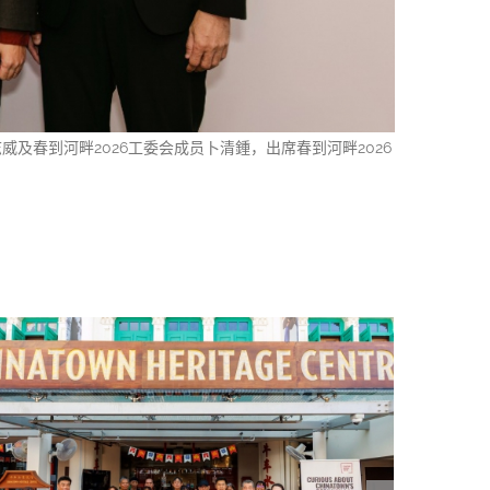
威及春到河畔2026工委会成员卜清鍾，出席春到河畔2026