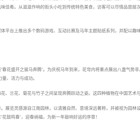
风味佳肴。从滋滋作响的街头小吃到传统特色美食，访客可以尽情品尝层
平台上推出多个数码游戏、互动比赛及马年主题贴纸系列，并配以趣味十足
“春花盛开之骏马奔腾”。为庆祝马年到来，花穹内将重点展出八盏气势
力量、活力与成功。
花、兰花、菊花与竹子之间呈现奔腾跃动之姿。这四种植物在中国艺术与
作。展览灵感源自江南园林，以清雅自然、意境深远著称，并被视为园林
“花鼓鸣春”，迎春纳福，为新一年敲响好运的序章！