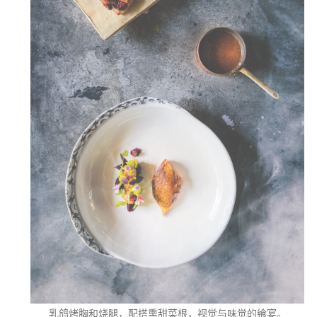
乳鸽烤胸和烧腿，配搭熏甜菜根，视觉与味觉的飨宴。