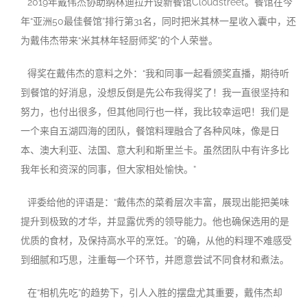
2019年戴伟杰协助纳林迪拉开设新餐馆Cloudstreet。餐馆在今
年“亚洲50最佳餐馆”排行第31名，同时把米其林一星收入囊中，还
为戴伟杰带来“米其林年轻厨师奖”的个人荣誉。
得奖在戴伟杰的意料之外：“我和同事一起看颁奖直播，期待听
到餐馆的好消息，没想反倒是先公布我得奖了！我一直很坚持和
努力，也付出很多，但其他同行也一样，我比较幸运吧！我们是
一个来自五湖四海的团队，餐馆料理融合了各种风味，像是日
本、澳大利亚、法国、意大利和斯里兰卡。虽然团队中有许多比
我年长和资深的同事，但大家相处愉快。”
评委给他的评语是：“戴伟杰的菜肴层次丰富，展现出能把美味
提升到极致的才华，并显露优秀的领导能力。他也确保选用的是
优质的食材，及保持高水平的烹饪。”的确，从他的料理不难感受
到细腻和巧思，注重每一个环节，并愿意尝试不同食材和煮法。
在“相机先吃”的趋势下，引人入胜的摆盘尤其重要，戴伟杰却