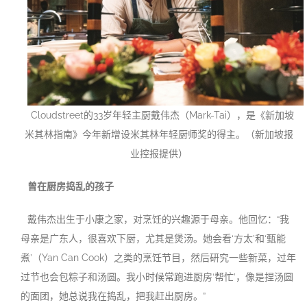
Cloudstreet的33岁年轻主厨戴伟杰（Mark-Tai），是《新加坡
米其林指南》今年新增设米其林年轻厨师奖的得主。（新加坡报
业控报提供）
曾在厨房捣乱的孩子
戴伟杰出生于小康之家，对烹饪的兴趣源于母亲。他回忆：“我
母亲是广东人，很喜欢下厨，尤其是煲汤。她会看‘方太’和‘甄能
煮’（Yan Can Cook）之类的烹饪节目，然后研究一些新菜，过年
过节也会包粽子和汤圆。我小时候常跑进厨房‘帮忙’，像是捏汤圆
的面团，她总说我在捣乱，把我赶出厨房。”