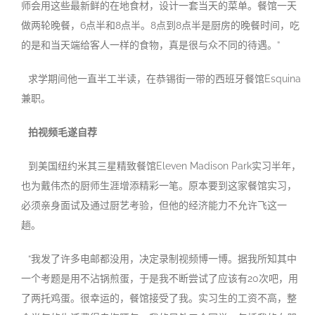
师会用这些最新鲜的在地食材，设计一套当天的菜单。餐馆一天
做两轮晚餐，6点半和8点半。8点到8点半是厨房的晚餐时间，吃
的是和当天端给客人一样的食物，真是很与众不同的待遇。”
求学期间他一直半工半读，在恭锡街一带的西班牙餐馆Esquina
兼职。
拍视频毛遂自荐
到美国纽约米其三星精致餐馆Eleven Madison Park实习半年，
也为戴伟杰的厨师生涯增添精彩一笔。原本要到这家餐馆实习，
必须亲身面试及通过厨艺考验，但他的经济能力不允许飞这一
趟。
“我发了许多电邮都没用，决定录制视频博一博。据我所知其中
一个考题是用不沾锅煎蛋，于是我不断尝试了应该有20次吧，用
了两托鸡蛋。很幸运的，餐馆接受了我。实习生的工资不高，整