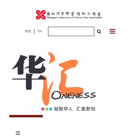
Skip
to
content
Search
中文
EN
for:
Toggle