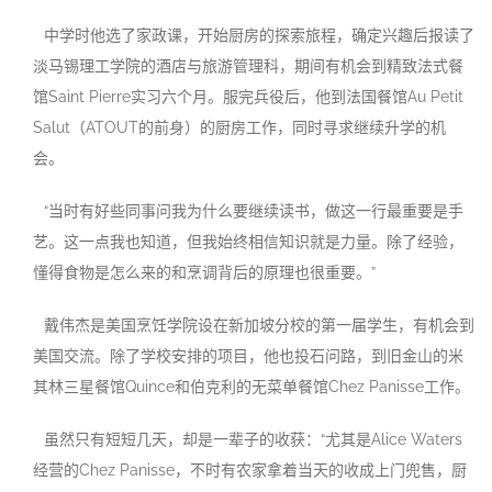
中学时他选了家政课，开始厨房的探索旅程，确定兴趣后报读了
淡马锡理工学院的酒店与旅游管理科，期间有机会到精致法式餐
馆Saint Pierre实习六个月。服完兵役后，他到法国餐馆Au Petit
Salut（ATOUT的前身）的厨房工作，同时寻求继续升学的机
会。
“当时有好些同事问我为什么要继续读书，做这一行最重要是手
艺。这一点我也知道，但我始终相信知识就是力量。除了经验，
懂得食物是怎么来的和烹调背后的原理也很重要。”
戴伟杰是美国烹饪学院设在新加坡分校的第一届学生，有机会到
美国交流。除了学校安排的项目，他也投石问路，到旧金山的米
其林三星餐馆Quince和伯克利的无菜单餐馆Chez Panisse工作。
虽然只有短短几天，却是一辈子的收获：“尤其是Alice Waters
经营的Chez Panisse，不时有农家拿着当天的收成上门兜售，厨