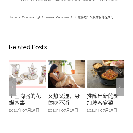
Home
/
Oneness #38
,
Oneness Magazine
,
人
/
戴伟杰：米其林厨师炼成记
Related Posts
又热又湿，身
推陈出新的新
“五帮共融”系列
On
体吃不消
加坡客家菜
之广东人—从南
Ma
来移民到本土
2026年07月15日
2026年07月15日
20
扎根
2026年07月15日