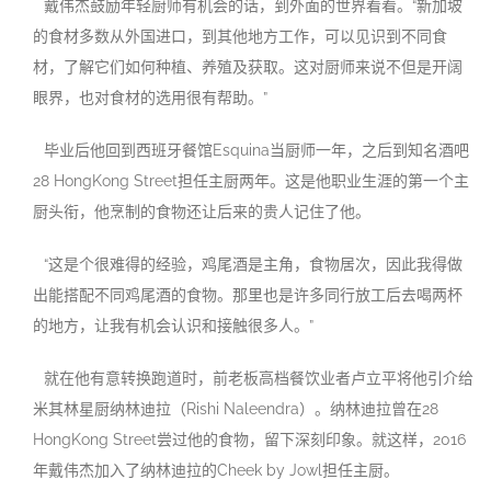
戴伟杰鼓励年轻厨师有机会的话，到外面的世界看看。“新加坡
的食材多数从外国进口，到其他地方工作，可以见识到不同食
材，了解它们如何种植、养殖及获取。这对厨师来说不但是开阔
眼界，也对食材的选用很有帮助。”
毕业后他回到西班牙餐馆Esquina当厨师一年，之后到知名酒吧
28 HongKong Street担任主厨两年。这是他职业生涯的第一个主
厨头衔，他烹制的食物还让后来的贵人记住了他。
“这是个很难得的经验，鸡尾酒是主角，食物居次，因此我得做
出能搭配不同鸡尾酒的食物。那里也是许多同行放工后去喝两杯
的地方，让我有机会认识和接触很多人。”
就在他有意转换跑道时，前老板高档餐饮业者卢立平将他引介给
米其林星厨纳林迪拉（Rishi Naleendra）。纳林迪拉曾在28
HongKong Street尝过他的食物，留下深刻印象。就这样，2016
年戴伟杰加入了纳林迪拉的Cheek by Jowl担任主厨。