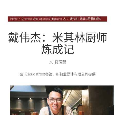
Navigation
专题
Home
/
Oneness #38
,
Oneness Magazine
,
人
/
戴伟杰：米其林厨师炼成记
往期杂志
人
投稿
戴伟杰：米其林厨师
事
往期杂志
炼成记
关于我们
物
第56期
征稿启事
登录|退出
文│陈爱薇
第55期
《华汇》杂志介绍
图│Cloudstreet餐馆、新报业媒体有限公司提供
第54期
编委会
第53期
联系我们
第52期