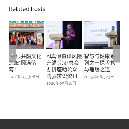
Related Posts
“寻根共融文化
AI真假资讯风险
智慧与健康系
“
之旅”圆满落
升温 宗乡总会
列之一探舌象
行
幕！
办讲座助公众
与睡眠之道
参
防骗辨识资讯
一
2026年07月08日
2025年08月23日
2026年05月16日
20