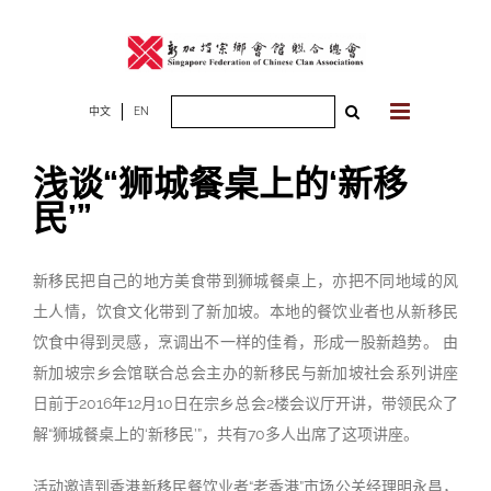
Skip
to
content
Search
中文
EN
for:
浅谈“狮城餐桌上的‘新移
民’”
新移民把自己的地方美食带到狮城餐桌上，亦把不同地域的风
土人情，饮食文化带到了新加坡。本地的餐饮业者也从新移民
饮食中得到灵感，烹调出不一样的佳肴，形成一股新趋势。 由
新加坡宗乡会馆联合总会主办的新移民与新加坡社会系列讲座
日前于2016年12月10日在宗乡总会2楼会议厅开讲，带领民众了
解“狮城餐桌上的‘新移民’”，共有70多人出席了这项讲座。
活动邀请到香港新移民餐饮业者“老香港”市场公关经理明永昌，