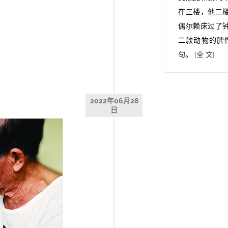
在三楼，他二
偶尔赖床过了
二款动物的脾
句。
[全 文]
2022年06月28
日