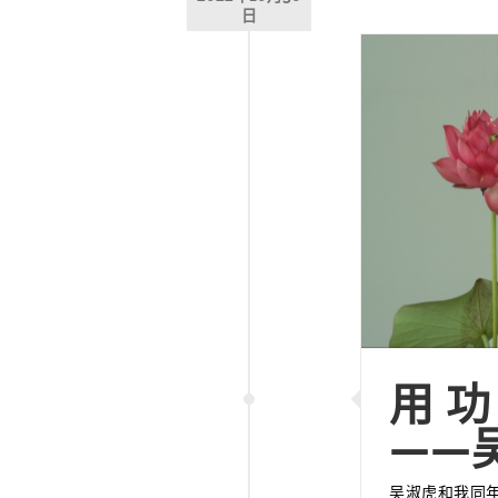
日
用
——
吴淑虎和我同