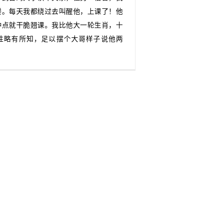
楼。每天我都绕过去叫醒他，上课了！他
钟点就干脆翘课。我比他大一轮生肖，十
性略有所知，足以摆个大哥样子说他两