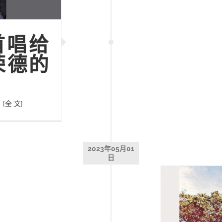
首唱给
荣德的
。
[全 文]
2023年05月01
日