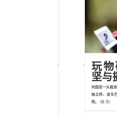
玩物
坚与摄
何国坚一头栽进
独立桥、波东巴
观。
[全 文]