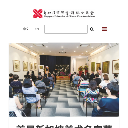
Skip
to
content
Search
中文
EN
2021年06月28
for:
日