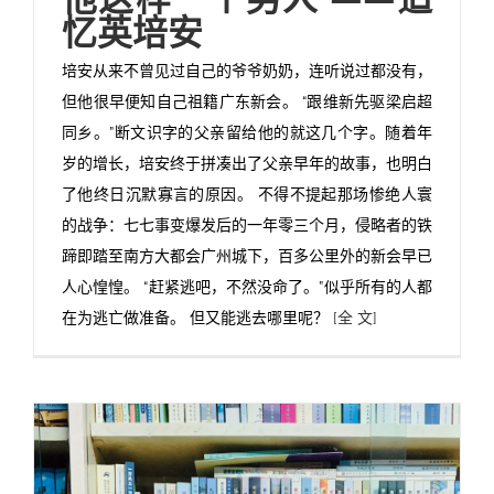
忆英培安
培安从来不曾见过自己的爷爷奶奶，连听说过都没有，
但他很早便知自己祖籍广东新会。 “跟维新先驱梁启超
同乡。”断文识字的父亲留给他的就这几个字。随着年
岁的增长，培安终于拼凑出了父亲早年的故事，也明白
了他终日沉默寡言的原因。 不得不提起那场惨绝人寰
的战争：七七事变爆发后的一年零三个月，侵略者的铁
蹄即踏至南方大都会广州城下，百多公里外的新会早已
人心惶惶。 “赶紧逃吧，不然没命了。”似乎所有的人都
在为逃亡做准备。 但又能逃去哪里呢？
[全 文]