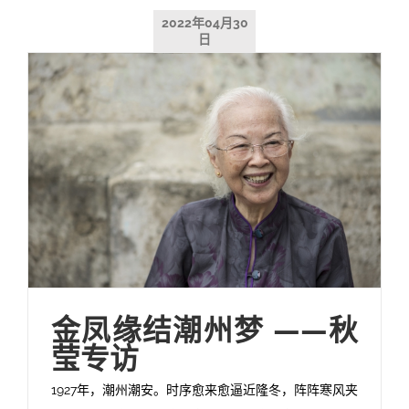
2022年04月30
日
金凤缘结潮州梦 ——秋
莹专访
1927年，潮州潮安。时序愈来愈逼近隆冬，阵阵寒风夹