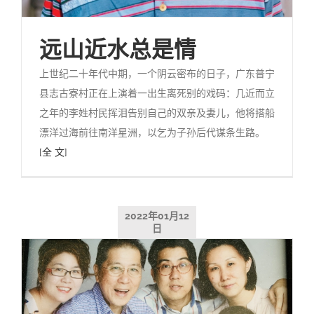
远山近水总是情
上世纪二十年代中期，一个阴云密布的日子，广东普宁
县志古寮村正在上演着一出生离死别的戏码：几近而立
之年的李姓村民挥泪告别自己的双亲及妻儿，他将搭船
漂洋过海前往南洋星洲，以乞为子孙后代谋条生路。
[全 文]
2022年01月12
日