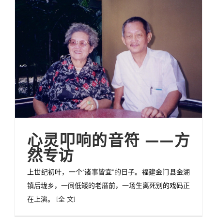
心灵叩响的音符 ——方
然专访
上世纪初叶，一个“诸事皆宜”的日子。福建金门县金湖
镇后垅乡，一间低矮的老厝前，一场生离死别的戏码正
在上演。
[全 文]