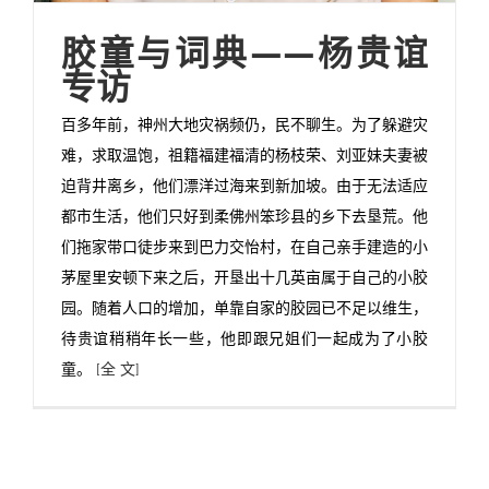
胶童与词典——杨贵谊
专访
百多年前，神州大地灾祸频仍，民不聊生。为了躲避灾
难，求取温饱，祖籍福建福清的杨枝荣、刘亚妹夫妻被
迫背井离乡，他们漂洋过海来到新加坡。由于无法适应
都市生活，他们只好到柔佛州笨珍县的乡下去垦荒。他
们拖家带口徒步来到巴力交怡村，在自己亲手建造的小
茅屋里安顿下来之后，开垦出十几英亩属于自己的小胶
园。随着人口的增加，单靠自家的胶园已不足以维生，
待贵谊稍稍年长一些，他即跟兄姐们一起成为了小胶
童。
[全 文]