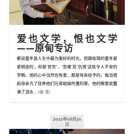
爱也文学，恨也文学
——原甸专访
都说童年是人生中最为美好的时光，但跟佑璋的童年紧
紧相连的，却是“贫穷”、“苦难”及“仇恨”这些令人不安的
字眼。他的心中当然也有爱，那是母亲给予的，每当想
起母亲为了抚养他们兄弟姐妹所遭的罪，他的眼里就蓄
满了泪水……
[全 文]
2022年08月30
日