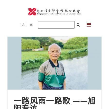
Skip
to
content
Search
中文
EN
2023年03月01
for:
日
一路风雨一路歌 ——旭
阳专访