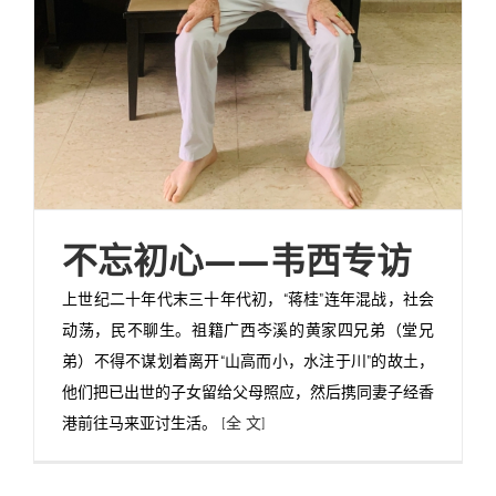
不忘初心——韦西专访
上世纪二十年代末三十年代初，“蒋桂”连年混战，社会
动荡，民不聊生。祖籍广西岑溪的黄家四兄弟（堂兄
弟）不得不谋划着离开“山高而小，水注于川”的故土，
他们把已出世的子女留给父母照应，然后携同妻子经香
港前往马来亚讨生活。
[全 文]