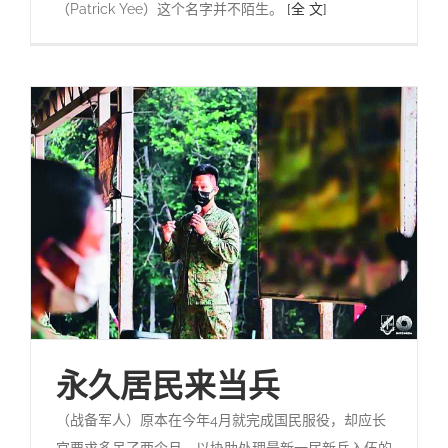
（Patrick Yee）这个名字并不陌生。
[全 文]
永久居民来当兵
（战备军人）原本在今年4月就完成国民服役，却应长