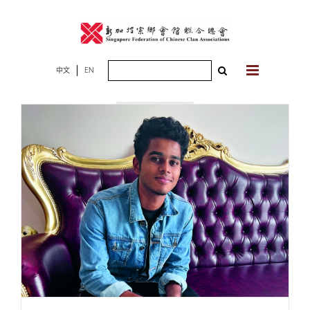
Skip
to
content
Search
中文
EN
2023年01月04
for:
日