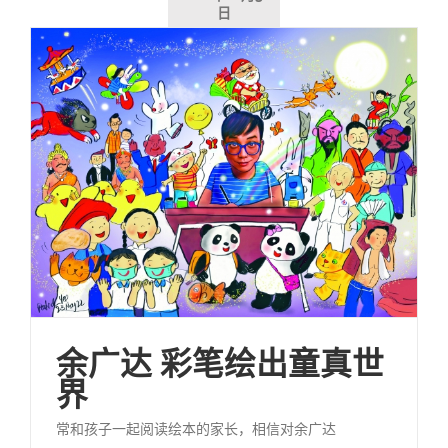
日
余广达 彩笔绘出童真世
界
常和孩子一起阅读绘本的家长，相信对余广达