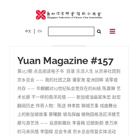
Skip
to
content
Search
中文
EN
2022年09月16
for:
日
Yuan Magazine #157
第157期 点击阅读电子书 目录 乐活人生 从宗亲社团到
宗乡总会 —— 我的社团之路 潘家海 星洲回眸 清零或
共存 —— 毕麒麟对19世纪私会党存在的纠结 陈嘉琳 艺
术长廊 不一样的南洋风情 —— 新加坡油画家朱宏 赵宏
翻阅历史 传奇人物：陈送 林孝胜 狮城艺事 戏曲舞台
上的新加坡故事 蔡曙鹏 坡岛探幽 植物园格洛区洋楼艺
廊与游艺场 —— 自游新趣处 李喜梅 旧貌新颜 景万岸
的马来风情 李国樑 总会专递 宗乡总会恢复实体活动