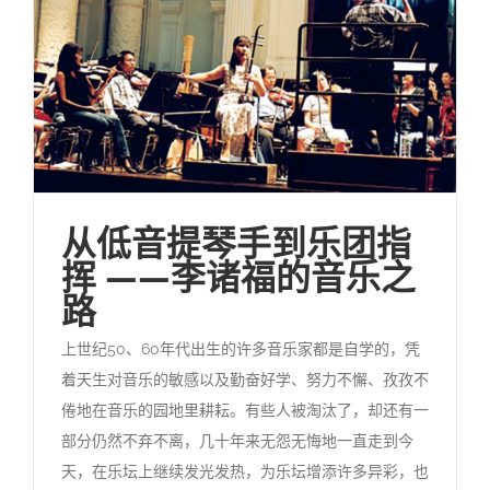
从低音提琴手到乐团指
挥 ——李诸福的音乐之
路
上世纪50、60年代出生的许多音乐家都是自学的，凭
着天生对音乐的敏感以及勤奋好学、努力不懈、孜孜不
倦地在音乐的园地里耕耘。有些人被淘汰了，却还有一
部分仍然不弃不离，几十年来无怨无悔地一直走到今
天，在乐坛上继续发光发热，为乐坛增添许多异彩，也