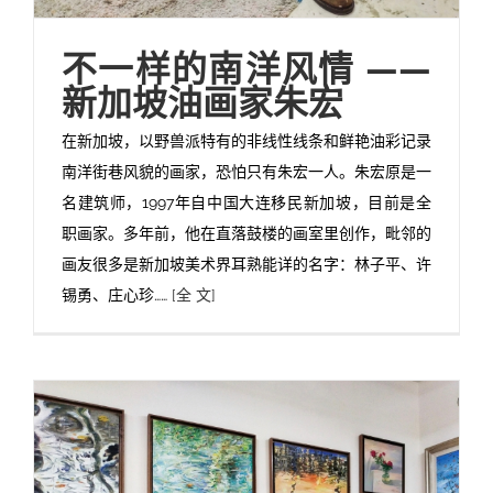
不一样的南洋风情 ——
新加坡油画家朱宏
在新加坡，以野兽派特有的非线性线条和鲜艳油彩记录
南洋街巷风貌的画家，恐怕只有朱宏一人。朱宏原是一
名建筑师，1997年自中国大连移民新加坡，目前是全
职画家。多年前，他在直落鼓楼的画室里创作，毗邻的
画友很多是新加坡美术界耳熟能详的名字：林子平、许
锡勇、庄心珍……
[全 文]