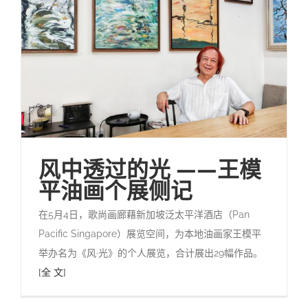
风中透过的光 ——王模
平油画个展侧记
在5月4日，歌尚画廊藉新加坡泛太平洋酒店（Pan
Pacific Singapore）展览空间，为本地油画家王模平
举办名为《风·光》的个人展览，合计展出29幅作品。
[全 文]