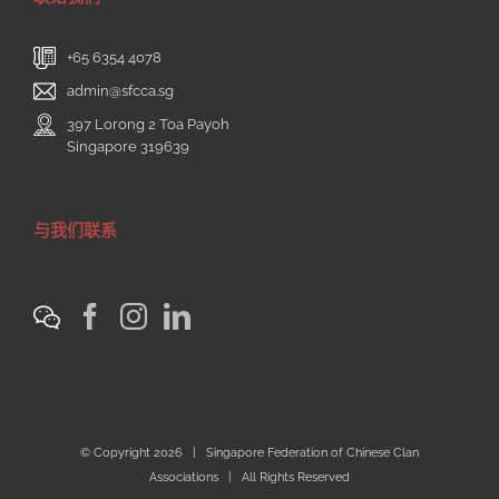
+65 6354 4078
admin@sfcca.sg
397 Lorong 2 Toa Payoh
Singapore 319639
与我们联系
© Copyright
2026 | Singapore Federation of Chinese Clan
Associations | All Rights Reserved