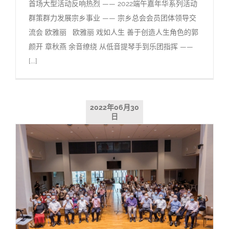
首场大型活动反响热烈 —— 2022端午嘉年华系列活动
群策群力发展宗乡事业 —— 宗乡总会会员团体领导交
流会 欧雅丽 欧雅丽 戏如人生 善于创造人生角色的郭
颜开 章秋燕 余音缭绕 从低音提琴手到乐团指挥 ——
[...]
2022年06月30
日