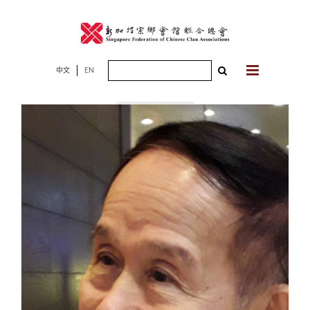
Skip
to
content
Search
中文
EN
2018年12月30
for:
日