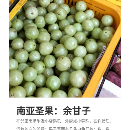
南亚圣果：余甘子
在邻里市场附近小店遇见，外貌如小弹珠，些许蜡质，
泛着苍白的浅绿；果子表面有几条白色筋纹；数一数，