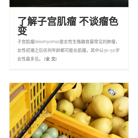
了解子宫肌瘤 不谈瘤色
变
子宫肌瘤(leiomyoma)是女性生殖器官最常见的肿瘤，
女性初潮之后任何年龄都可能长肌瘤，其中以30-50岁
女性最多见。
[全 文]