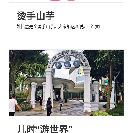
烫手山芋
姚怡蕙是个烫手山芋。大家都这么说。
[全 文]
儿时“游世界”